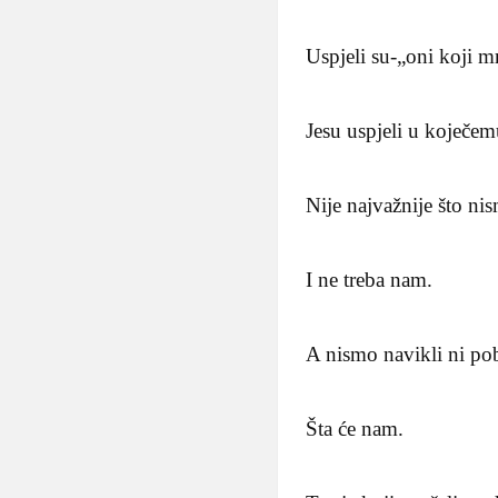
Uspjeli su-„oni koji m
Jesu uspjeli u koječemu
Nije najvažnije što nis
I ne treba nam.
A nismo navikli ni pob
Šta će nam.