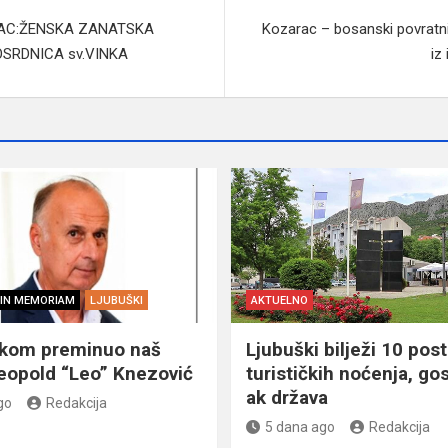
RAC:ŽENSKA ZANATSKA
Kozarac – bosanski povratničk
SRDNICA sv.VINKA
iz
IN MEMORIAM
LJUBUŠKI
AKTUELNO
škom preminuo naš
Ljubuški bilježi 10 post
eopold “Leo” Knezović
turističkih noćenja, gos
ak država
go
Redakcija
5 dana ago
Redakcija