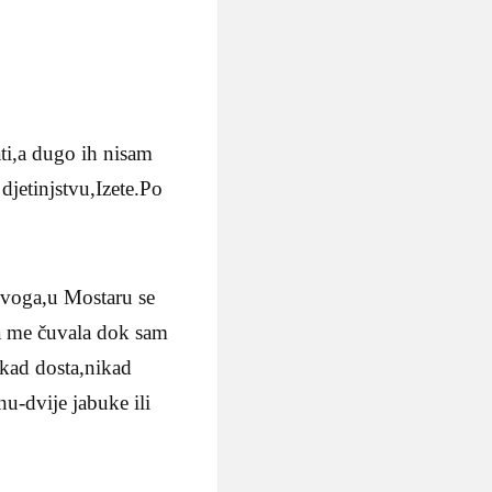
ti,a dugo ih nisam
jetinjstvu,Izete.Po
ovoga,u Mostaru se
ja me čuvala dok sam
nekad dosta,nikad
nu-dvije jabuke ili