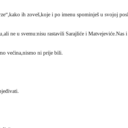
rze“,kako ih zoveš,koje i po imenu spominješ u svojoj posl
,ali ne u svemu:nisu rastavili Sarajliće i Matvejeviće.Nas i
mo većina,nismo ni prije bili.
jeđivati.