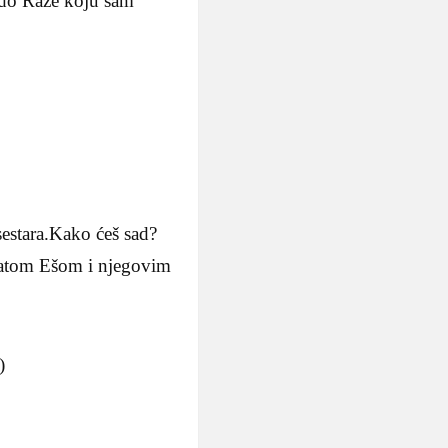
u,do Raze koju sam
sestara.Kako ćeš sad?
 bratom Ešom i njegovim
)