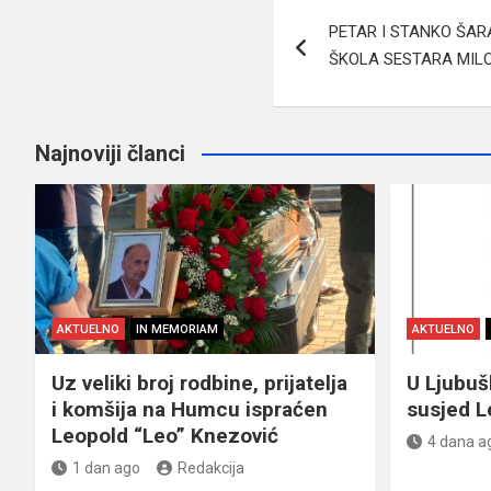
Navigacija
PETAR I STANKO ŠA
članaka
ŠKOLA SESTARA MILO
Najnoviji članci
AKTUELNO
IN MEMORIAM
AKTUELNO
Uz veliki broj rodbine, prijatelja
U Ljubu
i komšija na Humcu ispraćen
susjed L
Leopold “Leo” Knezović
4 dana a
1 dan ago
Redakcija