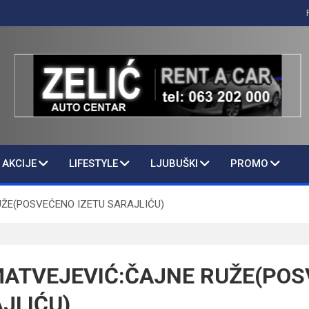
AKCIJE
LIFESTYLE
LJUBUŠKI
PROMO
ŽE(POSVEĆENO IZETU SARAJLIĆU)
ATVEJEVIĆ:ČAJNE RUŽE(PO
JLIĆU)