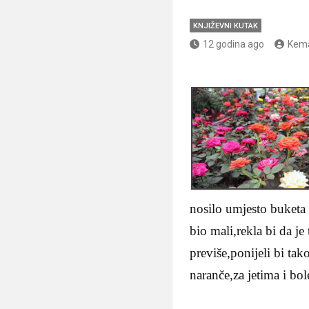
KNJIŽEVNI KUTAK
12 godina ago
Kema
nosilo umjesto buketa 
bio mali,rekla bi da je
previše,ponijeli bi tak
naranče,za jetima i bol