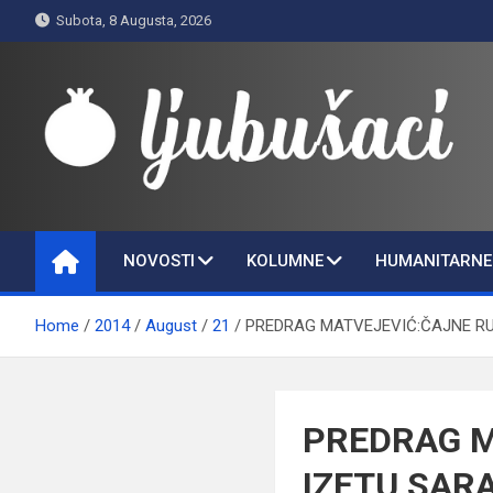
Skip
Subota, 8 Augusta, 2026
to
content
Ljubušaci
Svom voljenom gradu
NOVOSTI
KOLUMNE
HUMANITARNE 
Home
2014
August
21
PREDRAG MATVEJEVIĆ:ČAJNE RU
PREDRAG M
IZETU SARA