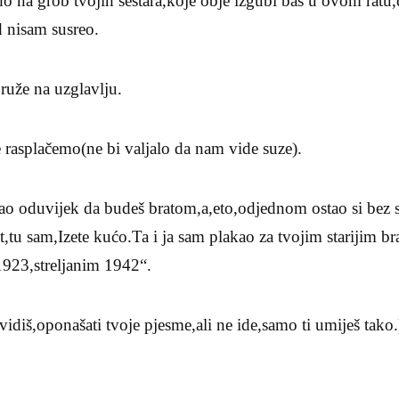
ho na grob tvojih sestara,koje obje izgubi baš u ovom rat
d nisam susreo.
ruže na uzglavlju.
 rasplačemo(ne bi valjalo da nam vide suze).
kao oduvijek da budeš bratom,a,eto,odjednom ostao si bez 
rat,tu sam,Izete kućo.Ta i ja sam plakao za tvojim starijim
923,streljanim 1942“.
idiš,oponašati tvoje pjesme,ali ne ide,samo ti umiješ tako.