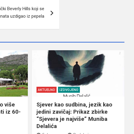
i Beverly Hills koji se
 inata uzdigao iz pepela
AKTUELNO
IZDVOJENO
o više
Sjever kao sudbina, jezik kao
ti iz 60-
jedini zavičaj: Prikaz zbirke
“Sjevera je najviše” Muniba
Delalića