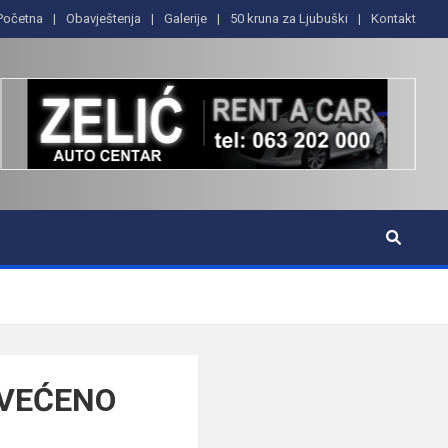
Početna
Obavještenja
Galerije
50 kruna za Ljubuški
Kontakt
SVEĆENO