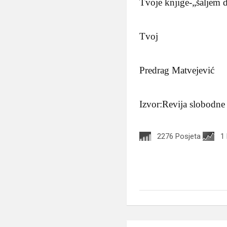
Tvoje knjige-„šaljem d
Tvoj
Predrag Matvejević
Izvor:Revija slobodne
2276 Posjeta
1