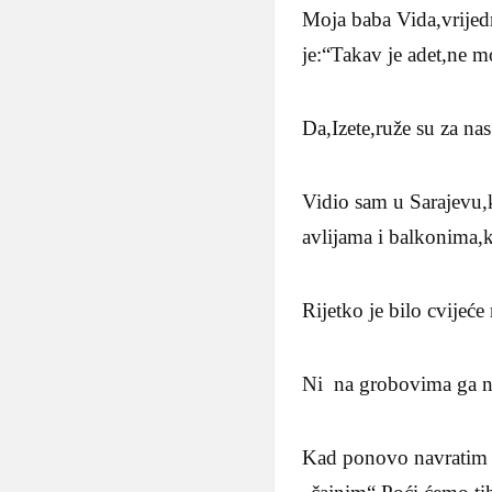
Moja baba Vida,vrijedn
je:“Takav je adet,ne mo
Da,Izete,ruže su za nas
Vidio sam u Sarajevu,k
avlijama i balkonima,k
Rijetko je bilo cvijeć
Ni na grobovima ga ni
Kad ponovo navratim u