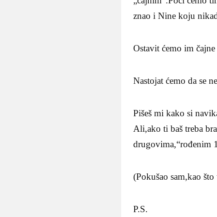
„čajnim“.Poći ćemo ti
znao i Nine koju nika
Ostavit ćemo im čajne 
Nastojat ćemo da se ne
Pišeš mi kako si navi
Ali,ako ti baš treba b
drugovima,“rođenim 1
(Pokušao sam,kao što v
P.S.