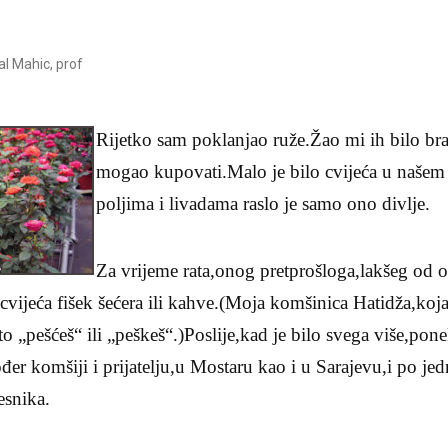
l Mahic, prof
Rijetko sam poklanjao ruže.Žao mi ih bilo bra
mogao kupovati.Malo je bilo cvijeća u našem d
poljima i livadama raslo je samo ono divlje.
Za vrijeme rata,onog pretprošloga,lakšeg od 
cvijeća fišek šećera ili kahve.(Moja komšinica Hatidža,ko
 to „pešćeš“ ili „peškeš“.)Poslije,kad je bilo svega više,po
ođer komšiji i prijatelju,u Mostaru kao i u Sarajevu,i po jed
esnika.