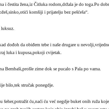
a i čestita žena,iz Čitluka rodom,držala je do toga.Po dob
žeš,sinko,otići komšiji i prijatelju bez pešćeša“.
 luksuz.
ad dođoh da obiđem tebe i naše drugare u nevolji,vrijedne
raj luka i kupusa,pokoji cvijetak.
e na Bembaši,prošle zime dok se pucalo s Pala po vama.
je bilo,tek stručak ponegdje.
 šeher,potražit ću,naći ću već negdje buket onih ruža koj