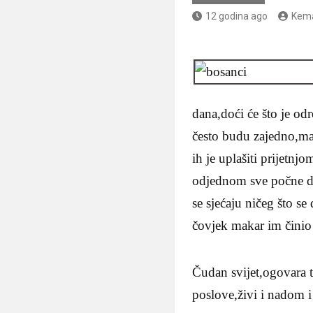
12 godina ago
Kema
dana,doći će što je od
često budu zajedno,malo
ih je uplašiti prijetn
odjednom sve počne da 
se sjećaju ničeg što se
čovjek makar im činio
Čudan svijet,ogovara t
poslove,živi i nadom i