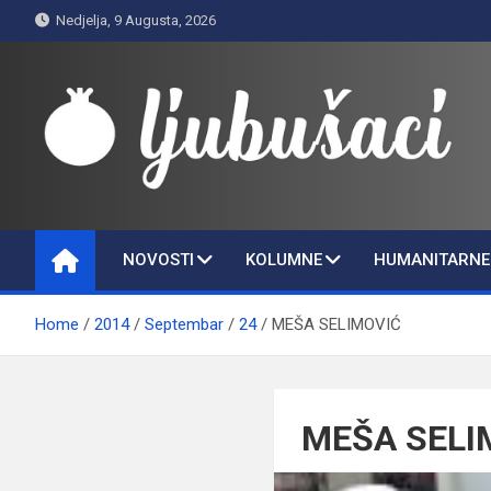
Skip
Nedjelja, 9 Augusta, 2026
to
content
Ljubušaci
Svom voljenom gradu
NOVOSTI
KOLUMNE
HUMANITARNE 
Home
2014
Septembar
24
MEŠA SELIMOVIĆ
MEŠA SELI