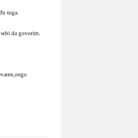
eđu toga.
o sebi da govorim.
revaren,nego