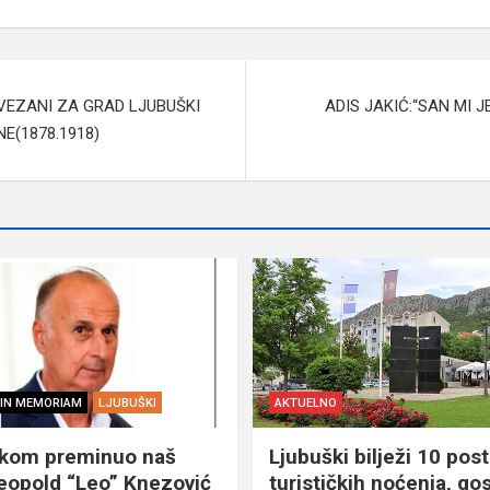
 VEZANI ZA GRAD LJUBUŠKI
ADIS JAKIĆ:“SAN MI J
E(1878.1918)
IN MEMORIAM
LJUBUŠKI
AKTUELNO
škom preminuo naš
Ljubuški bilježi 10 post
eopold “Leo” Knezović
turističkih noćenja, gos