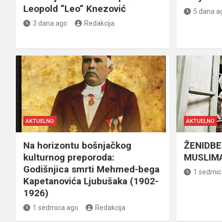
Leopold “Leo” Knezović
5 dana a
3 dana ago
Redakcija
AKTUELNO
AKTUELNO
Na horizontu bošnjačkog
ŽENIDBE
kulturnog preporoda:
MUSLIMA
Godišnjica smrti Mehmed-bega
1 sedmic
Kapetanovića Ljubušaka (1902-
1926)
1 sedmica ago
Redakcija