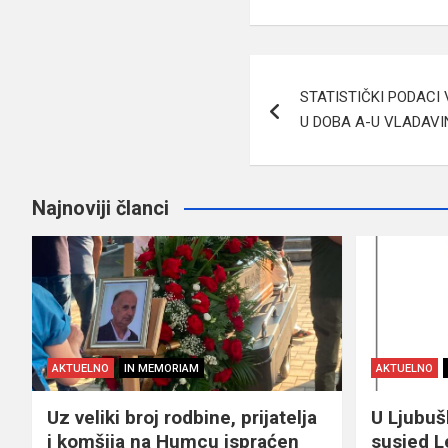
Navigacija
STATISTIČKI PODACI
članaka
U DOBA A-U VLADAVIN
Najnoviji članci
AKTUELNO
IN MEMORIAM
AKTUELNO
Uz veliki broj rodbine, prijatelja
U Ljubu
i komšija na Humcu ispraćen
susjed L