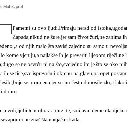
l Mahic, prof
Pametni su ovo ljudi.Primaju nerad od Istoka,ugoda
Zapada,nikud ne žure,jer sam život žuri,ne zanima ih
ređeno ,a od njih malo šta zavisi,zajedno su samo u nevolja
 kome vjeruju,a najlakše ih je prevariti lijepom riječi;ne l
jom;dugo se ne osvrću ni na što,svejedno im je što se oko nj
ih se tiče,sve isprevrću i okrenu na glavu,pa opet postanu
 desilo,boje se promjena jer su im često donosile zlo,a lako
 i dobro.
e a voli,ljubi te u obraz a mrzi te,ismijava plemenita djela
 sevapom i ne znaš šta nadjača i kada.