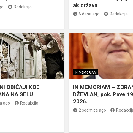
ak država
go
Redakcija
6 dana ago
Redakcija
IN MEMORIAM
NI OBIČAJI KOD
IN MEMORIAM – ZORA
NA NA SELU
DŽEVLAN, pok. Pave 1
2026.
a ago
Redakcija
2 sedmice ago
Redakcij