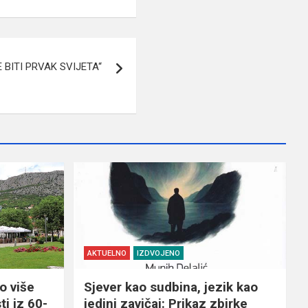
E BITI PRVAK SVIJETA“
AKTUELNO
IZDVOJENO
o više
Sjever kao sudbina, jezik kao
ti iz 60-
jedini zavičaj: Prikaz zbirke