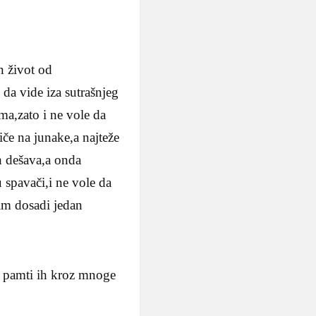
n život od
 da vide iza sutrašnjeg
ma,zato i ne vole da
iče na junake,a najteže
ih dešava,a onda
 spavači,i ne vole da
 im dosadi jedan
 a pamti ih kroz mnoge