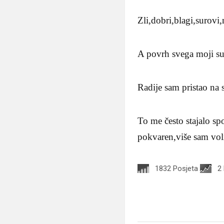
Zli,dobri,blagi,surovi,
A povrh svega moji su 
Radije sam pristao na
To me često stajalo sp
pokvaren,više sam vo
1832 Posjeta
2