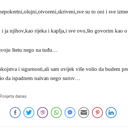
nepokretni,olujni,otvoreni,skriveni,sve su to oni i sve izm
i ja njihov,kao rijeka i kaplja,i sve ovo,što govorim kao 
 svoju štetu nego na tuđu…
okojstva i sigurnosti,ali sam uvijek više volio da budem p
lio da ispadnem naivan nego surov…
 Posjeta danas