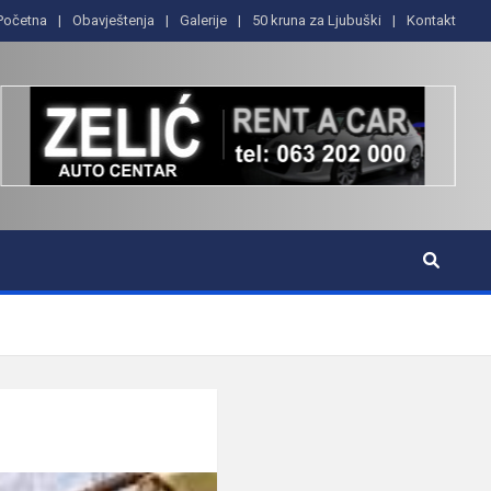
Početna
Obavještenja
Galerije
50 kruna za Ljubuški
Kontakt