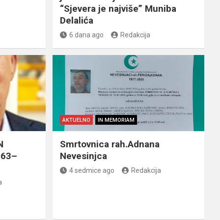
“Sjevera je najviše” Muniba
Delalića
6 dana ago
Redakcija
AKTUELNO
IN MEMORIAM
N
Smrtovnica rah.Adnana
963–
Nevesinjca
4 sedmice ago
Redakcija
a