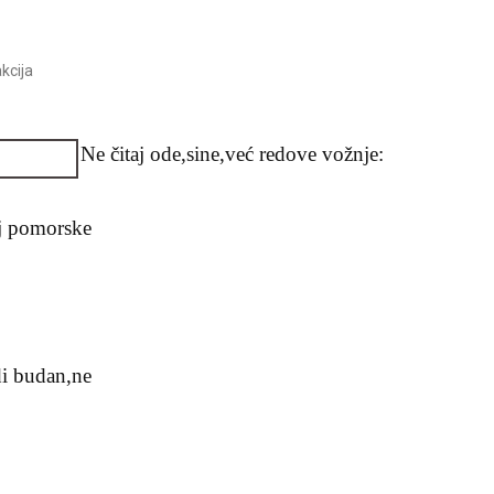
kcija
Ne čitaj ode,sine,već redove vožnje:
aj pomorske
di budan,ne