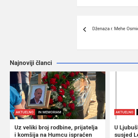
Navigacija
Dženaza r. Mehe Osmi
članaka
Najnoviji članci
AKTUELNO
IN MEMORIAM
AKTUELNO
Uz veliki broj rodbine, prijatelja
U Ljubu
i komšija na Humcu ispraćen
susjed L