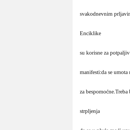
svakodnevnim prljavi
Enciklike
su korisne za potpaljiv
manifesti:da se umota 
za bespomoćne.Treba b
strpljenja