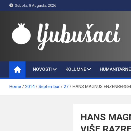
Skip
Subota, 8 Augusta, 2026
to
content
Ljubušaci
Svom voljenom gradu
NOVOSTI
KOLUMNE
HUMANITARNE 
Home
2014
Septembar
27
HANS MAGNUS ENZENBERGER(
HANS MAGN
VIŠE RAZR