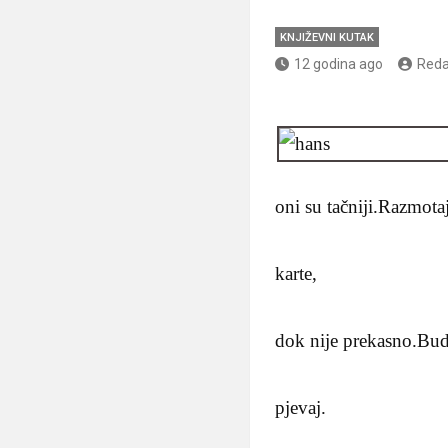
KNJIŽEVNI KUTAK
12 godina ago
Reda
oni su tačniji.Razmot
karte,
dok nije prekasno.Bu
pjevaj.