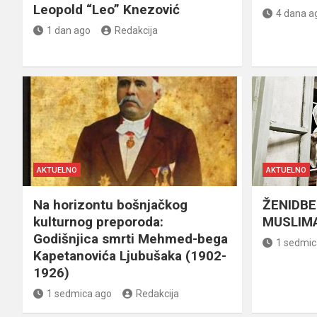
Leopold “Leo” Knezović
4 dana a
1 dan ago
Redakcija
AKTUELNO
AKTUELNO
Na horizontu bošnjačkog
ŽENIDBE
kulturnog preporoda:
MUSLIMA
Godišnjica smrti Mehmed-bega
1 sedmic
Kapetanovića Ljubušaka (1902-
1926)
1 sedmica ago
Redakcija