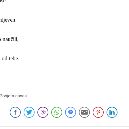
uše
mljeven
 naučili,
 od tebe.
 Posjeta danas