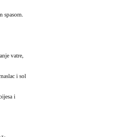
m spasom.
anje vatre,
maslac i sol
ijesa i