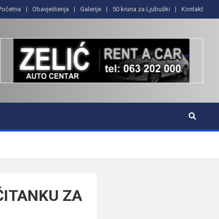
Početna
Obavještenja
Galerije
50 kruna za Ljubuški
Kontakt
ČITANKU ZA