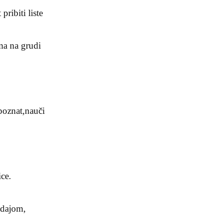
pribiti liste
ma na grudi
poznat,nauči
ice.
zdajom,