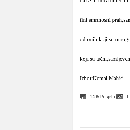
da se u pluća moći up
fini smrtnosni prah,sa
od onih koji su mnogo
koji su tačni,samljeven
Izbor:Kemal Mahić
1406 Posjeta
1