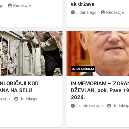
ak država
go
Redakcija
5 dana ago
Redakcija
IN MEMORIAM
NI OBIČAJI KOD
IN MEMORIAM – ZORA
NA NA SELU
DŽEVLAN, pok. Pave 1
2026.
a ago
Redakcija
2 sedmice ago
Redakcij