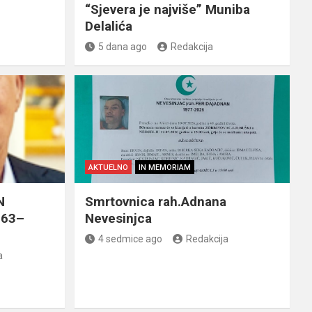
“Sjevera je najviše” Muniba
Delalića
5 dana ago
Redakcija
AKTUELNO
IN MEMORIAM
N
Smrtovnica rah.Adnana
963–
Nevesinjca
4 sedmice ago
Redakcija
a