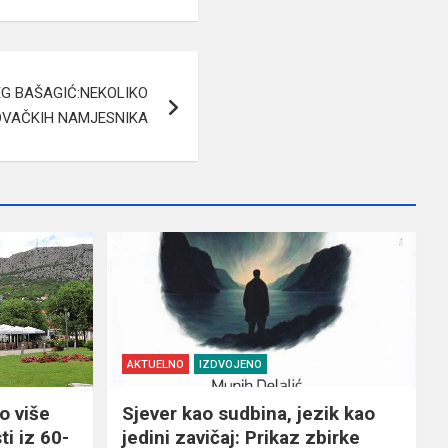
G BAŠAGIĆ:NEKOLIKO
VAČKIH NAMJESNIKA
AKTUELNO
IZDVOJENO
o više
Sjever kao sudbina, jezik kao
ti iz 60-
jedini zavičaj: Prikaz zbirke