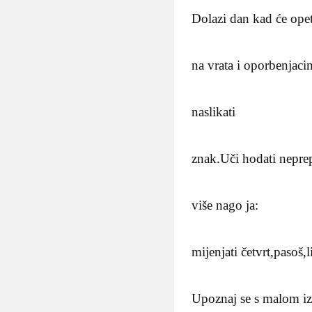
Dolazi dan kad će opet 
na vrata i oporbenjaci
naslikati
znak.Uči hodati nepre
više nago ja:
mijenjati četvrt,pasoš,l
Upoznaj se s malom i