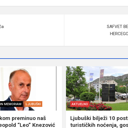
ća
SAFVET BE
HERCEGO
IN MEMORIAM
LJUBUŠKI
AKTUELNO
škom preminuo naš
Ljubuški bilježi 10 post
eopold “Leo” Knezović
turističkih noćenja, gos