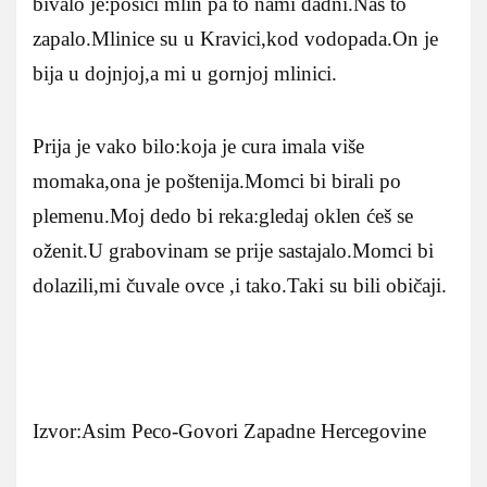
bivalo je:posici mlin pa to nami dadni.Nas to
zapalo.Mlinice su u Kravici,kod vodopada.On je
bija u dojnjoj,a mi u gornjoj mlinici.
Prija je vako bilo:koja je cura imala više
momaka,ona je poštenija.Momci bi birali po
plemenu.Moj dedo bi reka:gledaj oklen ćeš se
oženit.U grabovinam se prije sastajalo.Momci bi
dolazili,mi čuvale ovce ,i tako.Taki su bili običaji.
Izvor:Asim Peco-Govori Zapadne Hercegovine