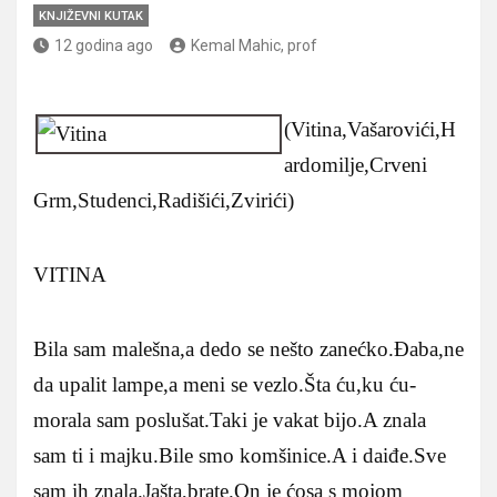
KNJIŽEVNI KUTAK
12 godina ago
Kemal Mahic, prof
(Vitina,Vašarovići,H
ardomilje,Crveni
Grm,Studenci,Radišići,Zvirići)
VITINA
Bila sam malešna,a dedo se nešto zanećko.Đaba,ne
da upalit lampe,a meni se vezlo.Šta ću,ku ću-
morala sam poslušat.Taki je vakat bijo.A znala
sam ti i majku.Bile smo komšinice.A i daiđe.Sve
sam ih znala.Jašta,brate.On je ćosa s mojom