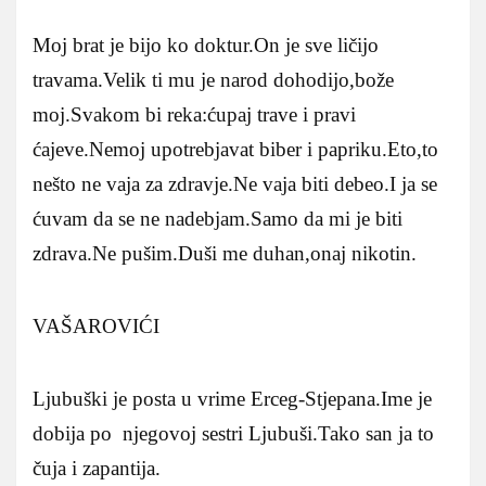
Moj brat je bijo ko doktur.On je sve ličijo
travama.Velik ti mu je narod dohodijo,bože
moj.Svakom bi reka:ćupaj trave i pravi
ćajeve.Nemoj upotrebjavat biber i papriku.Eto,to
nešto ne vaja za zdravje.Ne vaja biti debeo.I ja se
ćuvam da se ne nadebjam.Samo da mi je biti
zdrava.Ne pušim.Duši me duhan,onaj nikotin.
VAŠAROVIĆI
Ljubuški je posta u vrime Erceg-Stjepana.Ime je
dobija po njegovoj sestri Ljubuši.Tako san ja to
čuja i zapantija.