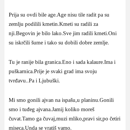
Prija su ovdi bile age.Age nisu tile radit pa su
zemlju podilili kmetin.Kmeti su radili za
nji.Begovin je bilo lako.Sve jim radili kmeti.Oni
su iskrčili šume i tako su dobili dobre zemlje.
Tu je ranije bila granica.Eno i sada kalaure.Ima i
puškarnica.Prije je svaki grad ima svoju
tvrđavu..Pa i Ljubuški.
Mi smo gonili ajvan na ispašu,u planinu.Gonili
smo i tuđeg ajvana.Jamij koliko moreš
čuvat.Tamo ga čuvaj,muzi mliko,pravi sir,po četiri
miseca.Unda se vratiš vamo.