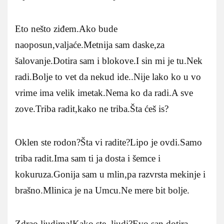
Eto nešto ziđem.Ako bude
naoposun,valjaće.Metnija sam daske,za
šalovanje.Dotira sam i blokove.I sin mi je tu.Nek
radi.Bolje to vet da nekud ide..Nije lako ko u vo
vrime ima velik imetak.Nema ko da radi.A sve
zove.Triba radit,kako ne triba.Šta ćeš is?
Oklen ste rodon?Šta vi radite?Lipo je ovdi.Samo
triba radit.Ima sam ti ja dosta i šemce i
kokuruza.Gonija sam u mlin,pa razvrsta mekinje i
brašno.Mlinica je na Umcu.Ne mere bit bolje.
Zdrao ljudima!Kako ste, ljudi?Evo san dotira