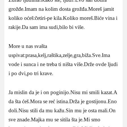
grožđe.Imam na kolim dosta grožđa.Moreš jamit
koliko oćeš:četiri-pe kila.Koliko moreš.Biće vina i
rakije.Da sam ima sudi,bilo bi više.
More u nas svašta
uspivat:prasa,kelj,raštika,zelje,gra,biža.Sve.Ima
vode i sunca i ne treba ti ništa više.Drže ovde ljudi
i po dvi,po tri krave.
Ja mislin da je i on poginijo.Nisu mi smili kazat.A
da šta ćeš.Mora se reć istina.Drža je gostijonu.Eno
doli.Nisu stili da mu kažu.Sin mu je osta mali.On
sve znade.Majka mu se sitila šta je.Mi smo