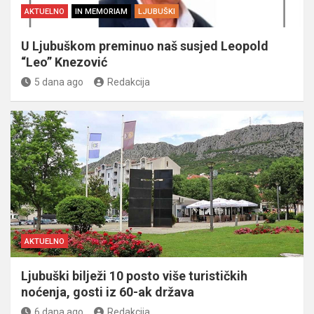
AKTUELNO
IN MEMORIAM
LJUBUŠKI
U Ljubuškom preminuo naš susjed Leopold
“Leo” Knezović
5 dana ago
Redakcija
AKTUELNO
Ljubuški bilježi 10 posto više turističkih
noćenja, gosti iz 60-ak država
6 dana ago
Redakcija