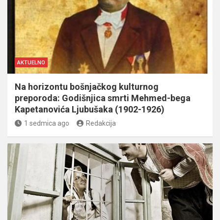
AKTUELNO
Na horizontu bošnjačkog kulturnog
preporoda: Godišnjica smrti Mehmed-bega
Kapetanovića Ljubušaka (1902-1926)
1 sedmica ago
Redakcija