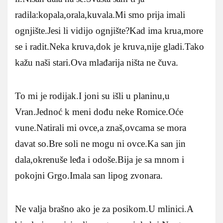
radila:kopala,orala,kuvala.Mi smo prija imali
ognjište.Jesi li vidijo ognjište?Kad ima krua,more
se i radit.Neka kruva,dok je kruva,nije gladi.Tako
kažu naši stari.Ova mlađarija ništa ne čuva.
To mi je rodijak.I joni su išli u planinu,u
Vran.Jednoć k meni dođu neke Romice.Oće
vune.Natirali mi ovce,a znaš,ovcama se mora
davat so.Bre soli ne mogu ni ovce.Ka san jin
dala,okrenuše leđa i odoše.Bija je sa mnom i
pokojni Grgo.Imala san lipog zvonara.
Ne valja brašno ako je za posikom.U mlinici.A