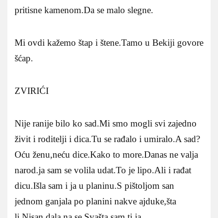
pritisne kamenom.Da se malo slegne.
Mi ovdi kažemo štap i štene.Tamo u Bekiji govore
šćap.
ZVIRIĆI
Nije ranije bilo ko sad.Mi smo mogli svi zajedno
živit i roditelji i dica.Tu se rađalo i umiralo.A sad?
Oću ženu,neću dice.Kako to more.Danas ne valja
narod.ja sam se volila udat.To je lipo.Ali i rađat
dicu.Išla sam i ja u planinu.S pištoljom san
jednom ganjala po planini nakve ajduke,šta
li.Nisan dala na se.Svašta sam ti ja