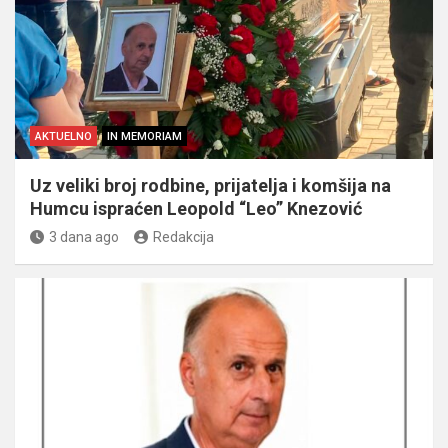
AKTUELNO
IN MEMORIAM
Uz veliki broj rodbine, prijatelja i komšija na
Humcu ispraćen Leopold “Leo” Knezović
3 dana ago
Redakcija