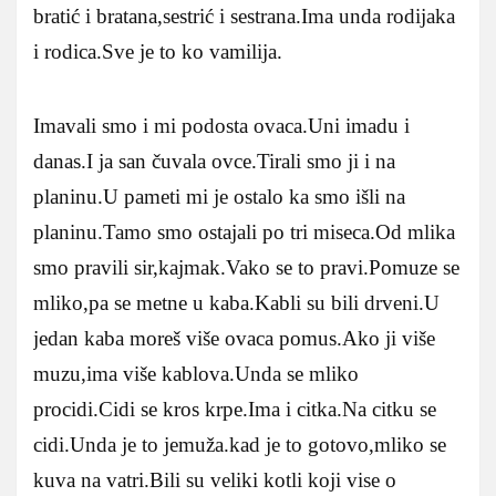
bratić i bratana,sestrić i sestrana.Ima unda rodijaka
i rodica.Sve je to ko vamilija.
Imavali smo i mi podosta ovaca.Uni imadu i
danas.I ja san čuvala ovce.Tirali smo ji i na
planinu.U pameti mi je ostalo ka smo išli na
planinu.Tamo smo ostajali po tri miseca.Od mlika
smo pravili sir,kajmak.Vako se to pravi.Pomuze se
mliko,pa se metne u kaba.Kabli su bili drveni.U
jedan kaba moreš više ovaca pomus.Ako ji više
muzu,ima više kablova.Unda se mliko
procidi.Cidi se kros krpe.Ima i citka.Na citku se
cidi.Unda je to jemuža.kad je to gotovo,mliko se
kuva na vatri.Bili su veliki kotli koji vise o