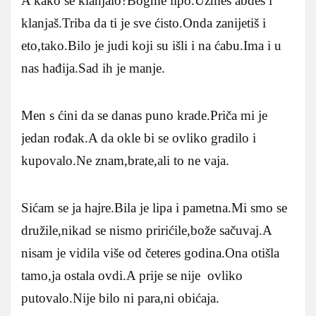
A kako se klanjalo?Bogme lipo.Uzmeš abdes i
klanjaš.Triba da ti je sve ćisto.Onda zanijetiš i
eto,tako.Bilo je judi koji su išli i na ćabu.Ima i u
nas hađija.Sad ih je manje.
Men s ćini da se danas puno krade.Priča mi je
jedan rođak.A da okle bi se ovliko gradilo i
kupovalo.Ne znam,brate,ali to ne vaja.
Sićam se ja hajre.Bila je lipa i pametna.Mi smo se
družile,nikad se nismo pririćile,bože sačuvaj.A
nisam je vidila više od četeres godina.Ona otišla
tamo,ja ostala ovdi.A prije se nije ovliko
putovalo.Nije bilo ni para,ni obićaja.