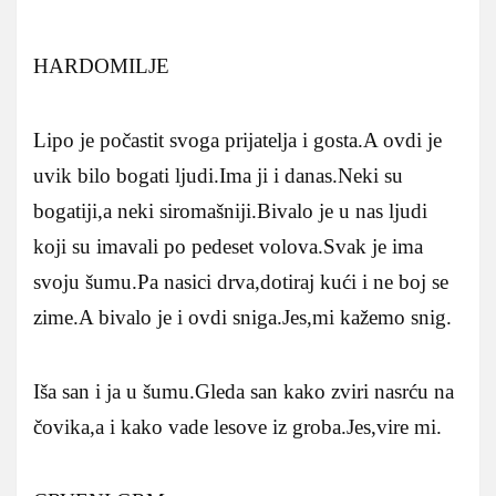
HARDOMILJE
Lipo je počastit svoga prijatelja i gosta.A ovdi je
uvik bilo bogati ljudi.Ima ji i danas.Neki su
bogatiji,a neki siromašniji.Bivalo je u nas ljudi
koji su imavali po pedeset volova.Svak je ima
svoju šumu.Pa nasici drva,dotiraj kući i ne boj se
zime.A bivalo je i ovdi sniga.Jes,mi kažemo snig.
Iša san i ja u šumu.Gleda san kako zviri nasrću na
čovika,a i kako vade lesove iz groba.Jes,vire mi.