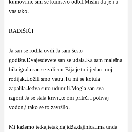
kumovi.ne smi se kumstvo odbit.Mislin da je i u
vas tako.
RADIŠIĆI
Ja san se rodila ovdi.Ja sam šesto
godište.Dvajesdevete san se udala.Ka sam malešna
bila,igrala san se z dicon.Bija je tu i jedan moj
rodijak.Ložili smo vatru.Tu mi se kotula
zapalila.Jedva suto udunuli.Mogla san sva
izgorit.Ja se stala krivit,te oni pritrči i polivaj
vodon,i tako se to završilo.
Mi kažemo tetka,tetak,dajidža,dajinica.Ima unda