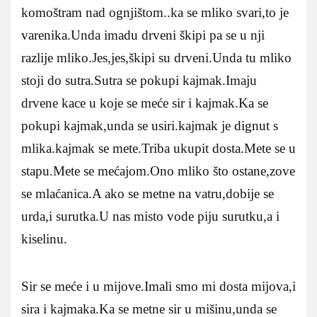
komoštram nad ognjištom..ka se mliko svari,to je
varenika.Unda imadu drveni škipi pa se u nji
razlije mliko.Jes,jes,škipi su drveni.Unda tu mliko
stoji do sutra.Sutra se pokupi kajmak.Imaju
drvene kace u koje se meće sir i kajmak.Ka se
pokupi kajmak,unda se usiri.kajmak je dignut s
mlika.kajmak se mete.Triba ukupit dosta.Mete se u
stapu.Mete se mećajom.Ono mliko što ostane,zove
se mlaćanica.A ako se metne na vatru,dobije se
urda,i surutka.U nas misto vode piju surutku,a i
kiselinu.
Sir se meće i u mijove.Imali smo mi dosta mijova,i
sira i kajmaka.Ka se metne sir u mišinu,unda se