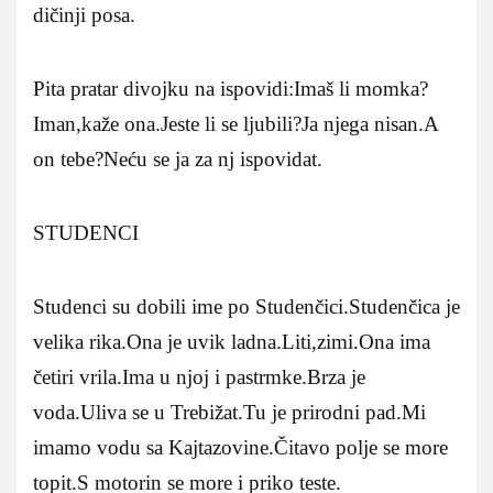
dičinji posa.
Pita pratar divojku na ispovidi:Imaš li momka?
Iman,kaže ona.Jeste li se ljubili?Ja njega nisan.A
on tebe?Neću se ja za nj ispovidat.
STUDENCI
Studenci su dobili ime po Studenčici.Studenčica je
velika rika.Ona je uvik ladna.Liti,zimi.Ona ima
četiri vrila.Ima u njoj i pastrmke.Brza je
voda.Uliva se u Trebižat.Tu je prirodni pad.Mi
imamo vodu sa Kajtazovine.Čitavo polje se more
topit.S motorin se more i priko teste.