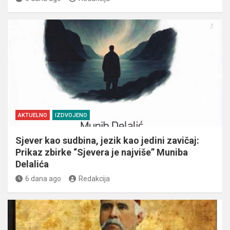
AKTUELNO
IZDVOJENO
Sjever kao sudbina, jezik kao jedini zavičaj:
Prikaz zbirke “Sjevera je najviše” Muniba
Delalića
6 dana ago
Redakcija