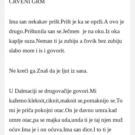
CRVENI GRM
Ima san nekakav prišt.Prišt je ka se oprži.A ovo je
drugo.Prištunila san se.Ječmen je na oku.Iz oka
kaplje suza.Neman ti ja zubiju a čovik bez zubiju
slabo more i is i govorit.
Ne kreći ga.Znaš da je ljut iz sana.
U Dalmaciji se drugovačije govori.Mi
kažemo:kleknit,ciknit,maknit se,pomaknijo se.To
mi je priča pokojni otac.On je davno umra.kad
umre otac,pa se majka uda,unda ti je taj njen muž
oćuv.Ima je i on oćuva.Ima san dice.I to ti je