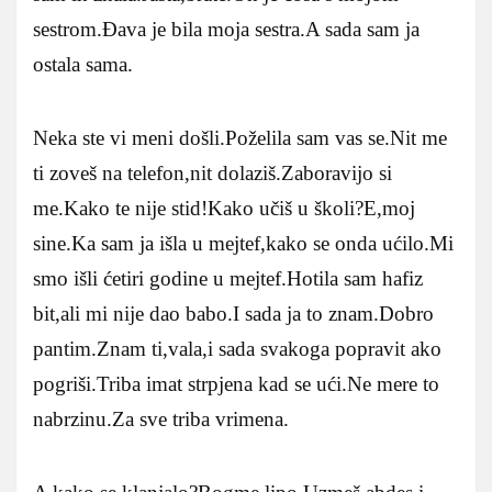
sestrom.Đava je bila moja sestra.A sada sam ja
ostala sama.
Neka ste vi meni došli.Poželila sam vas se.Nit me
ti zoveš na telefon,nit dolaziš.Zaboravijo si
me.Kako te nije stid!Kako učiš u školi?E,moj
sine.Ka sam ja išla u mejtef,kako se onda ućilo.Mi
smo išli ćetiri godine u mejtef.Hotila sam hafiz
bit,ali mi nije dao babo.I sada ja to znam.Dobro
pantim.Znam ti,vala,i sada svakoga popravit ako
pogriši.Triba imat strpjena kad se ući.Ne mere to
nabrzinu.Za sve triba vrimena.