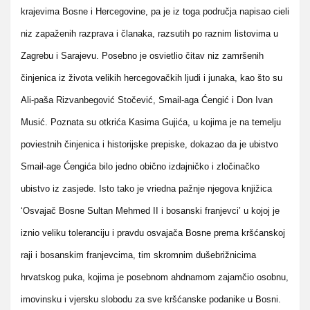
krajevima Bosne i Hercegovine, pa je iz toga područja napisao cieli
niz zapaženih razprava i članaka, razsutih po raznim listovima u
Zagrebu i Sarajevu. Posebno je osvietlio čitav niz zamršenih
činjenica iz života velikih hercegovačkih ljudi i junaka, kao što su
Ali-paša Rizvanbegović Stočević, Smail-aga Ćengić i Don Ivan
Musić. Poznata su otkrića Kasima Gujića, u kojima je na temelju
poviestnih činjenica i historijske prepiske, dokazao da je ubistvo
Smail-age Ćengića bilo jedno obično izdajničko i zločinačko
ubistvo iz zasjede. Isto tako je vriedna pažnje njegova knjižica
‘Osvajač Bosne Sultan Mehmed II i bosanski franjevci’ u kojoj je
iznio veliku toleranciju i pravdu osvajača Bosne prema kršćanskoj
raji i bosanskim franjevcima, tim skromnim dušebrižnicima
hrvatskog puka, kojima je posebnom ahdnamom zajamčio osobnu,
imovinsku i vjersku slobodu za sve kršćanske podanike u Bosni.