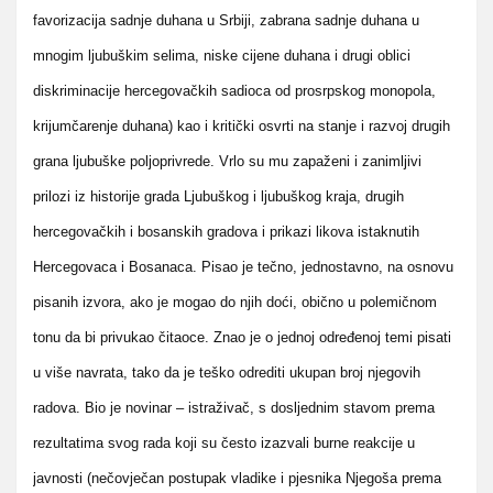
favorizacija sadnje duhana u Srbiji, zabrana sadnje duhana u
mnogim ljubuškim selima, niske cijene duhana i drugi oblici
diskriminacije hercegovačkih sadioca od prosrpskog monopola,
krijumčarenje duhana) kao i kritički osvrti na stanje i razvoj drugih
grana ljubuške poljoprivrede. Vrlo su mu zapaženi i zanimljivi
prilozi iz historije grada Ljubuškog i ljubuškog kraja, drugih
hercegovačkih i bosanskih gradova i prikazi likova istaknutih
Hercegovaca i Bosanaca. Pisao je tečno, jednostavno, na osnovu
pisanih izvora, ako je mogao do njih doći, obično u polemičnom
tonu da bi privukao čitaoce. Znao je o jednoj određenoj temi pisati
u više navrata, tako da je teško odrediti ukupan broj njegovih
radova. Bio je novinar – istraživač, s dosljednim stavom prema
rezultatima svog rada koji su često izazvali burne reakcije u
javnosti (nečovječan postupak vladike i pjesnika Njegoša prema