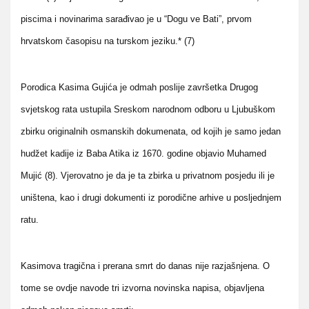
piscima i novinarima sarađivao je u “Dogu ve Bati”, prvom
hrvatskom časopisu na turskom jeziku.* (7)
Porodica Kasima Gujića je odmah poslije završetka Drugog
svjetskog rata ustupila Sreskom narodnom odboru u Ljubuškom
zbirku originalnih osmanskih dokumenata, od kojih je samo jedan
hudžet kadije iz Baba Atika iz 1670. godine objavio Muhamed
Mujić (8). Vjerovatno je da je ta zbirka u privatnom posjedu ili je
uništena, kao i drugi dokumenti iz porodične arhive u posljednjem
ratu.
Kasimova tragična i prerana smrt do danas nije razjašnjena. O
tome se ovdje navode tri izvorna novinska napisa, objavljena