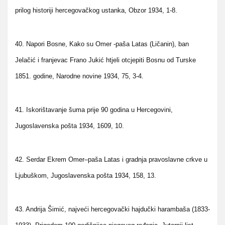
prilog historiji hercegovačkog ustanka, Obzor 1934, 1-8.
40. Napori Bosne, Kako su Omer -paša Latas (Ličanin), ban
Jelačić i franjevac Frano Jukić htjeli otcjepiti Bosnu od Turske
1851. godine, Narodne novine 1934, 75, 3-4.
41. Iskorištavanje šuma prije 90 godina u Hercegovini,
Jugoslavenska pošta 1934, 1609, 10.
42. Serdar Ekrem Omer–paša Latas i gradnja pravoslavne crkve u
Ljubuškom, Jugoslavenska pošta 1934, 158, 13.
43. Andrija Šimić, najveći hercegovački hajdučki harambaša (1833-