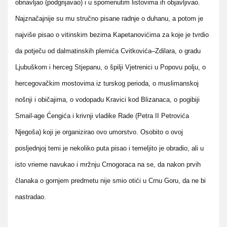
obnavljao (podgrijavao) i u spomenutim listovima ih objavljivao.
Najznačajnije su mu stručno pisane radnje o duhanu, a potom je
najviše pisao o vitinskim bezima Kapetanovićima za koje je tvrdio
da potječu od dalmatinskih plemića Cvitkovića–Zdilara, o gradu
Ljubuškom i herceg Stjepanu, o špilji Vjetrenici u Popovu polju, o
hercegovačkim mostovima iz turskog perioda, o muslimanskoj
nošnji i običajima, o vodopadu Kravici kod Blizanaca, o pogibiji
Smail-age Ćengića i krivnji vladike Rade (Petra II Petrovića
Njegoša) koji je organizirao ovo umorstvo. Osobito o ovoj
posljednjoj temi je nekoliko puta pisao i temeljito je obradio, ali u
isto vrieme navukao i mržnju Crnogoraca na se, da nakon prvih
članaka o gornjem predmetu nije smio otići u Crnu Goru, da ne bi
nastradao.