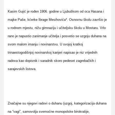
Kasim Gujić je rođen 1906. godine u Ljubuškom od oca Hasana i
majke Paše, kćerke Ibrage Mesihovića*. Osnovnu školu završio je
u rodnom mjestu, nižu gimnaziju i učiteljsku školu u Mostaru. Vrlo
rano je napustio zanimanje učitelja i posvetio se uzgoju duhana na
svom malom imanju i novinarstvu. U svojoj kratkoj
trinaestogodišnjoj novinarskoj karijeri napisao je niz vrijednih
radova kao dopisnik i saradnik skoro pedeset zagrebačkih i
sarajevskih listova.
Značajne su njegovi radovi o duhanu (uzgoj, kategorizacija duhana
na “vagi”, samovolja svemoćne monopolske birokratije,