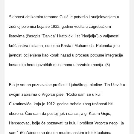
Sklonost delikatnim temama Gujić je potvrdio i sudjelovanjem u
žučnoj polemici koja se 1933. godine vodila u zagrebačkim
listovima (časopis “Danica” i katolički list “Nedjelja”) o valjanosti
kršćanstva i islama, odnosno Krista i Muhameda. Polemika je u
javnosti ocijenjena kao korak nazad u procesu potpune integracije
bosansko-hercegovačkih muslimana u hrvatsku naciju. (5)
Bio je vrstan poznavalac prošlosti Ljubuškog i okoline. Tin Ujević u
svojim zapisima o Vrgorcu piše: “Rodio sam se u kuli
Cukarinovića, koja je 1912. godine trebala zbog trošnosti biti
oborena. Čuo sam da postoji još i danas, a g. Kasim Gujić,
Hercegovac, bolje će poznavati tu kulu i prošlost Vrgorca nego i ja
sam”. (6) Zajedno sa drugim muslimanskim intelektualcima,