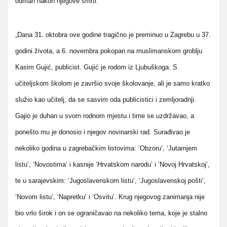
odmah nakon njegove smrti:
„Dana 31. oktobra ove godine tragično je preminuo u Zagrebu u 37.
godini života, a 6. novembra pokopan na muslimanskom groblju
Kasim Gujić, publicist. Gujić je rodom iz Ljubuškoga. S
učiteljskom školom je završio svoje školovanje, ali je samo kratko
služio kao učitelj, da se sasvim oda publicistici i zemljoradnji.
Gajio je duhan u svom rodnom mjestu i time se uzdržavao, a
ponešto mu je donosio i njegov novinarski rad. Surađivao je
nekoliko godina u zagrebačkim listovima: ‘Obzoru’, ‘Jutarnjem
listu’, ‘Novostima’ i kasnije ‘Hrvatskom narodu’ i ‘Novoj Hrvatskoj’,
te u sarajevskim: ‘Jugoslavenskom listu’, ‘Jugoslavenskoj pošti’,
‘Novom listu’, ‘Napretku’ i ‘Osvitu’. Krug njegovog zanimanja nije
bio vrlo širok i on se ograničavao na nekoliko tema, koje je stalno