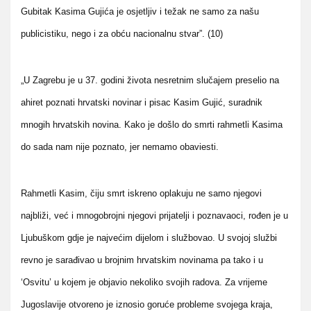
Gubitak Kasima Gujića je osjetljiv i težak ne samo za našu
publicistiku, nego i za obću nacionalnu stvar”. (10)
„U Zagrebu je u 37. godini života nesretnim slučajem preselio na
ahiret poznati hrvatski novinar i pisac Kasim Gujić, suradnik
mnogih hrvatskih novina. Kako je došlo do smrti rahmetli Kasima
do sada nam nije poznato, jer nemamo obaviesti.
Rahmetli Kasim, čiju smrt iskreno oplakuju ne samo njegovi
najbliži, već i mnogobrojni njegovi prijatelji i poznavaoci, rođen je u
Ljubuškom gdje je najvećim dijelom i službovao. U svojoj službi
revno je sarađivao u brojnim hrvatskim novinama pa tako i u
‘Osvitu’ u kojem je objavio nekoliko svojih radova. Za vrijeme
Jugoslavije otvoreno je iznosio goruće probleme svojega kraja,