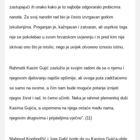
zastupajući ih onako kako je to najbolje odgovaralo probicima
naroda. Za svoj narodni rad bio je često izvrgavan gorkim
iskušenjima. Proganjan je, kažnjavan i zatvaran, ali usprkos toga
nije se pokolebao u svom hrvatskom uvjerenju i ni pred kim nije
skrivao ono što je mislio, nego je uvijek otvoreno iznosio istinu.
Rahmetli Kasim Gujić zaslužio je svojim radom da se o njemu i
njegovom djelovanju napiše opširnije, ali ovoga puta zadržaćemo
se samo na ovome, a čim nam bude moguće potanje iznijeti
njegov život i rad, to ćemo učiniti. Neka je rahmet plemenitoj duši
Kasima Gujića, a uspomena na njega ostaće među nama,
njegovim drugovima i prijateljima vječno”. (11)
Mahmud Konjhodžić i Jure Galić tvrde da su Kasima Gujića ubile