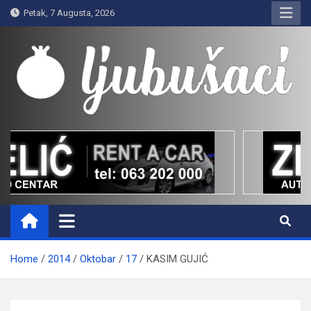
Skip
Petak, 7 Augusta, 2026
to
content
Ljubušaci
Svom voljenom gradu
Home
2014
Oktobar
17
KASIM GUJIĆ