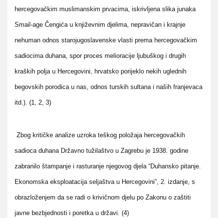
hercegovačkim muslimanskim prvacima, iskrivljena slika junaka
Smail-age Čengića u književnim djelima, nepravičan i krajnje
nehuman odnos starojugoslavenske vlasti prema hercegovačkim
sadiocima duhana, spor proces melioracije ljubuškog i drugih
kraških polja u Hercegovini, hrvatsko porijeklo nekih uglednih
begovskih porodica u nas, odnos turskih sultana i naših franjevaca
itd.).
(1, 2, 3)
Zbog kritičke analize uzroka teškog položaja hercegovačkih
sadioca duhana Državno tužilaštvo u Zagrebu je 1938. godine
zabranilo štampanje i rasturanje njegovog djela “Duhansko pitanje.
Ekonomska eksploatacija seljaštva u Hercegovini”, 2. izdanje, s
obrazloženjem da se radi o krivičnom djelu po Zakonu o zaštiti
javne bezbjednosti i poretka u državi. (4)