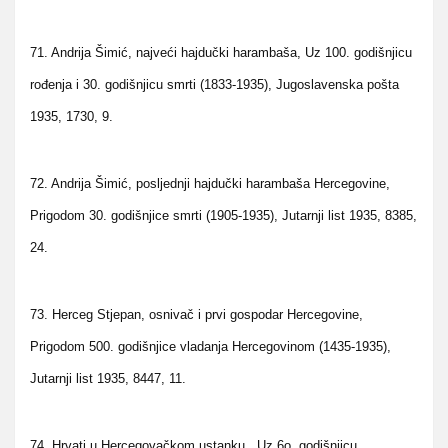
71. Andrija Šimić, najveći hajdučki harambaša, Uz 100. godišnjicu
rođenja i 30. godišnjicu smrti (1833-1935), Jugoslavenska pošta
1935, 1730, 9.
72. Andrija Šimić, posljednji hajdučki harambaša Hercegovine,
Prigodom 30. godišnjice smrti (1905-1935), Jutarnji list 1935, 8385,
24.
73. Herceg Stjepan, osnivač i prvi gospodar Hercegovine,
Prigodom 500. godišnjice vladanja Hercegovinom (1435-1935),
Jutarnji list 1935, 8447, 11.
74. Hrvati u Hercegovačkom ustanku , Uz 6o. godišnjicu