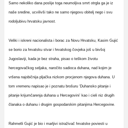
Samo nekoliko dana poslije toga neumoljiva smrt otrgla ga je iz
naše sredine, ucvilivši tako ne samo njegovu obitelj nego i svu
rodoljubivu hrvatsku javnost.
Veliki i iskreni nacionalista i borac za Novu Hrvatsku, Kasim Gujić
se borio za hrvatsku stvar i hrvatskog čovjeka još u bivšoj
Jugoslaviji, kada je bez straha, pisao o teškom životu
hercegovačkog seljaka, naročito sadioca duhana, nad kojim je
vršena najobičnija pljačka nizkom procjenom njegova duhana. U
tom vremenu napisao je i poznatu brošuru ‘Duhansko pitanje i
pitanje krijumčarenja duhana u Hercegovini’ kao i cieli niz drugih
članaka o duhanu i drugim gospodarskim pitanjima Hercegovine.
Rahmetli Gujić je bio i marljivi istraživač hrvatske poviesti u