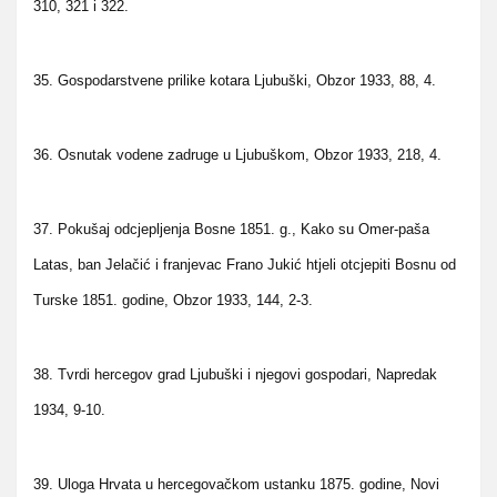
310, 321 i 322.
35. Gospodarstvene prilike kotara Ljubuški, Obzor 1933, 88, 4.
36. Osnutak vodene zadruge u Ljubuškom, Obzor 1933, 218, 4.
37. Pokušaj odcjepljenja Bosne 1851. g., Kako su Omer-paša
Latas, ban Jelačić i franjevac Frano Jukić htjeli otcjepiti Bosnu od
Turske 1851. godine, Obzor 1933, 144, 2-3.
38. Tvrdi hercegov grad Ljubuški i njegovi gospodari, Napredak
1934, 9-10.
39. Uloga Hrvata u hercegovačkom ustanku 1875. godine, Novi