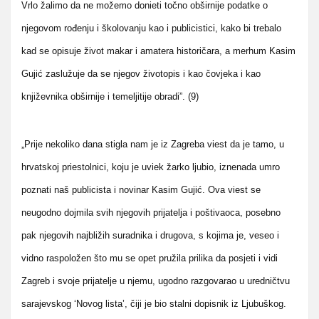
Vrlo žalimo da ne možemo donieti točno obširnije podatke o
njegovom rođenju i školovanju kao i publicistici, kako bi trebalo
kad se opisuje život makar i amatera historičara, a merhum Kasim
Gujić zaslužuje da se njegov životopis i kao čovjeka i kao
književnika obširnije i temeljitije obradi”. (9)
„Prije nekoliko dana stigla nam je iz Zagreba viest da je tamo, u
hrvatskoj priestolnici, koju je uviek žarko ljubio, iznenada umro
poznati naš publicista i novinar Kasim Gujić. Ova viest se
neugodno dojmila svih njegovih prijatelja i poštivaoca, posebno
pak njegovih najbližih suradnika i drugova, s kojima je, veseo i
vidno raspoložen što mu se opet pružila prilika da posjeti i vidi
Zagreb i svoje prijatelje u njemu, ugodno razgovarao u uredničtvu
sarajevskog ‘Novog lista’, čiji je bio stalni dopisnik iz Ljubuškog.