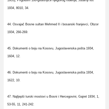
1933), Prigodom 100-godišnjice njegovog rođenja, Jutarnji list
1934, 8010, 34.
44. Osvajač Bosne sultan Mehmed II i bosanski franjevci, Obzor
1934, 266-269.
45. Dokumenti o boju na Kosovu, Jugoslavenska pošta 1934,
1604, 12.
46. Dokumenti o boju na Kosovu, Jugoslavenska pošta 1934,
1622, 10.
47. Najljepši turski mostovi u Bosni i Hercegovini, Gajret 1934, 1,
53-55, 11, 241-242.