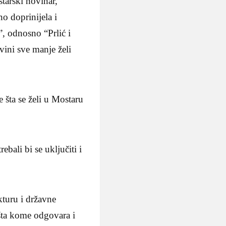
tarski novinar,
no doprinijela i
, odnosno “Prlić i
vini sve manje želi
 šta se želi u Mostaru
bali bi se uključiti i
kturu i državne
 šta kome odgovara i