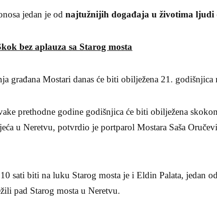
onosa jedan je od
najtužnijih događaja u životima ljud
Skok bez aplauza sa Starog mosta
ja građana Mostari danas će biti obilježena 21. godišnjica
svake prethodne godine godišnjica će biti obilježena skok
jeća u Neretvu, potvrdio je portparol Mostara Saša Oručev
0 sati biti na luku Starog mosta je i Eldin Palata, jedan od
žili pad Starog mosta u Neretvu.