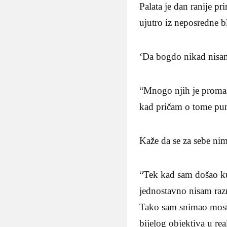
Palata je dan ranije pr
ujutro iz neposredne b
‘Da bogdo nikad nisa
“Mnogo njih je promaši
kad pričam o tome pun 
Kaže da se za sebe nima
“Tek kad sam došao kuć
jednostavno nisam raz
Tako sam snimao most i
bijelog objektiva u re