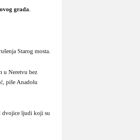
i ovog grada
.
 rušenja Starog mosta.
om u Neretvu bez
ić, piše Anadolu
 dvojice ljudi koji su