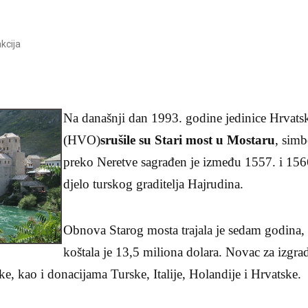
kcija
Na današnji dan 1993. godine jedinice Hrvats
(HVO)
srušile su Stari most u Mostaru
, sim
preko Neretve sagrađen je između 1557. i 1566
djelo turskog graditelja Hajrudina.
Obnova Starog mosta trajala je sedam godina, 
koštala je 13,5 miliona dolara. Novac za izgra
e, kao i donacijama Turske, Italije, Holandije i Hrvatske.