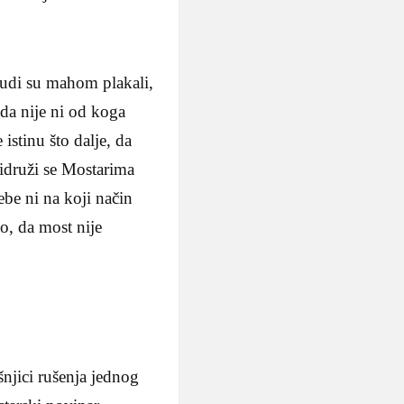
judi su mahom plakali,
da nije ni od koga
stinu što dalje, da
pridruži se Mostarima
ebe ni na koji način
o, da most nije
šnjici rušenja jednog