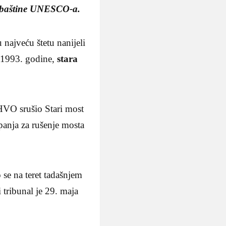
e baštine UNESCO-a.
 najveću štetu nanijeli
a 1993. godine,
stara
HVO srušio Stari most
panja za rušenje mosta
 se na teret tadašnjem
 tribunal je 29. maja