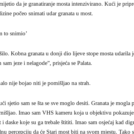
imijetio da je granatiranje mosta intenzivirano. Kući je pri
lizine počeo snimati udar granata u most.
m to snimio’
lo. Kobna granata u donji dio lijeve stope mosta udarila je
sam jeze i nelagode”, prisjeća se Palata.
lo nije bojao niti je pomišljao na strah.
i sjetio sam se šta se sve moglo desiti. Granata je mogla p
mišljao. Imao sam VHS kameru koja u objektivu pokazuje c
 daske koje su ga trebale štititi. Imao sam osjećaj kad di
alnu percepciju da će Stari most biti na svom mjestu. Tako