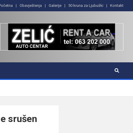
Početna
Obavještenja
Galerije
50 kruna za Ljubuški
Kontakt
je srušen