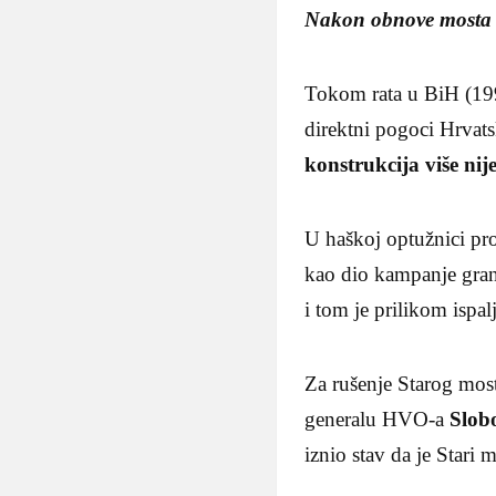
Nakon obnove mosta 2
Tokom rata u BiH (1992
direktni pogoci Hrvat
konstrukcija više nij
U haškoj optužnici pr
kao dio kampanje grana
i tom je prilikom ispa
Za rušenje Starog most
generalu HVO-a
Slob
iznio stav da je Stari m