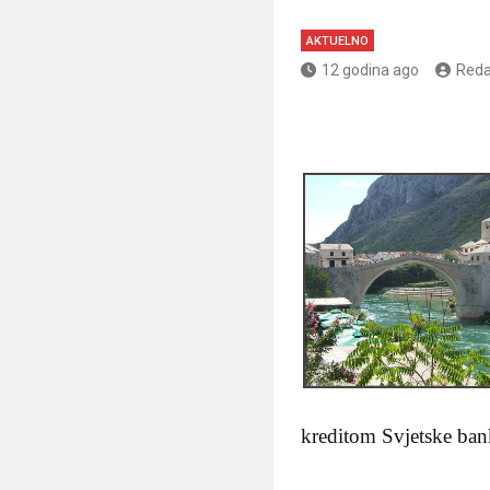
AKTUELNO
12 godina ago
Reda
kreditom Svjetske bank