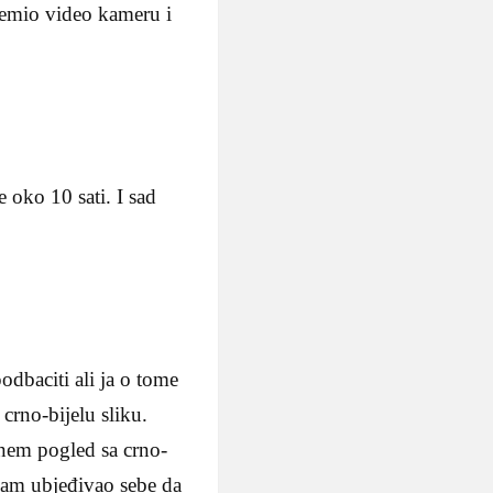
premio video kameru i
 oko 10 sati. I sad
odbaciti ali ja o tome
rno-bijelu sliku.
gnem pogled sa crno-
 sam ubjeđivao sebe da