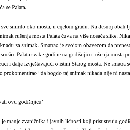
ća se Palata.
sve smirilo oko mosta, u cijelom gradu. Na desnoj obali l
imak rušenja mosta Palata čuva na više nosača slike. Nika
oknadu za snimak. Smatrao je svojom obavezom da prenese i
 je srušio. Palata svake godine na godišnjicu rušenja mosta 
ci i dalje izvještavajući o istini Starog mosta. Ne smatra s
o prokomentirao “da bogdo taj snimak nikada nije ni nasta
avati ovu godišnjicu’
 je manje zvaničnika i javnih ličnosti koji prisustvuju godi