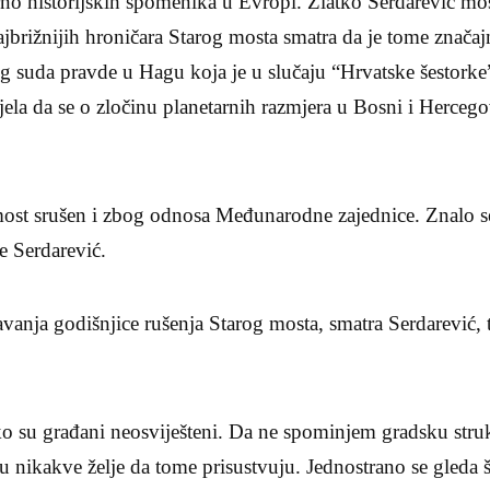
rno historijskih spomenika u Evropi. Zlatko Serdarević mos
ajbrižnijih hroničara Starog mosta smatra da je tome značaj
suda pravde u Hagu koja je u slučaju “Hrvatske šestorke”
ijela da se o zločinu planetarnih razmjera u Bosni i Hercego
most srušen i zbog odnosa Međunarodne zajednice. Znalo se
e Serdarević.
vanja godišnjice rušenja Starog mosta, smatra Serdarević, tre
ko su građani neosviješteni. Da ne spominjem gradsku stru
u nikakve želje da tome prisustvuju. Jednostrano se gleda