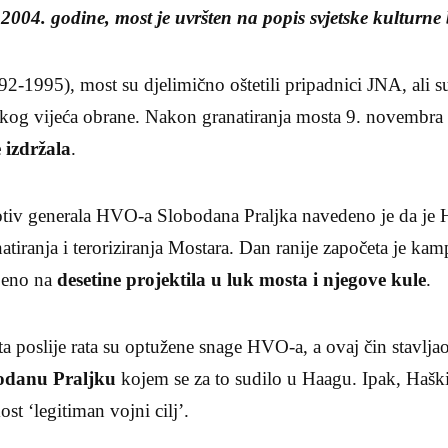
004. godine, most je uvršten na popis svjetske kulturn
-1995), most su djelimično oštetili pripadnici JNA, ali su
skog vijeća obrane. Nakon granatiranja mosta 9. novembr
e izdržala
.
otiv generala HVO-a Slobodana Praljka navedeno je da je 
tiranja i teroriziranja Mostara. Dan ranije započeta je kam
ljeno na
desetine projektila u luk mosta i njegove kule
.
a poslije rata su optužene snage HVO-a, a ovaj čin stavljao
odanu Praljku
kojem se za to sudilo u Haagu. Ipak, Haški
ost ‘legitiman vojni cilj’.