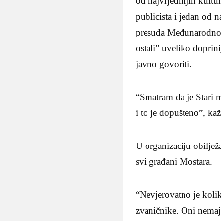
od najvrjednijih kultu
publicista i jedan od n
presuda Međunarodnog 
ostali” uveliko doprin
javno govoriti.
“Smatram da je Stari 
i to je dopušteno”, kaž
U organizaciju obilježa
svi građani Mostara.
“Nevjerovatno je koli
zvaničnike. Oni nemaj