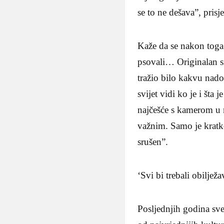
se to ne dešava”, prisje
Kaže da se nakon toga 
psovali… Originalan sn
tražio bilo kakvu nad
svijet vidi ko je i šta
najčešće s kamerom u ru
važnim. Samo je kratk
srušen”.
‘Svi bi trebali obiljež
Posljednjih godina sve