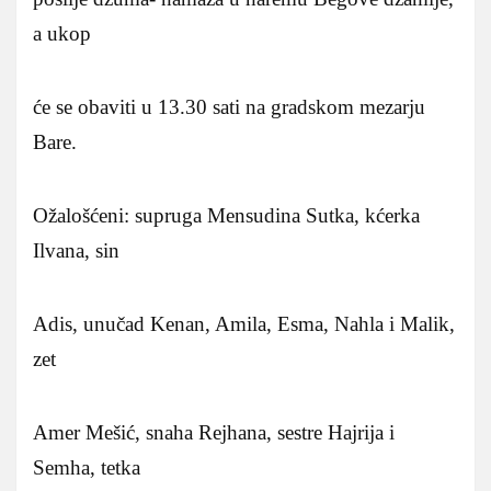
a ukop
će se obaviti u 13.30 sati na gradskom mezarju
Bare.
Ožalošćeni: supruga Mensudina Sutka, kćerka
Ilvana, sin
Adis, unučad Kenan, Amila, Esma, Nahla i Malik,
zet
Amer Mešić, snaha Rejhana, sestre Hajrija i
Semha, tetka