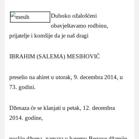
Duboko ožalošćeni
obavještavamo rodbinu,
prijatelje i komšije da je naš dragi
IBRAHIM (SALEMA) MESIHOVIĆ
preselio na ahiret u utorak, 9. decembra 2014, u
73. godini.
Dženaza će se klanjati u petak, 12. decembra
2014. godine,
poslije džuma- namaza u haremu Begove džamije,