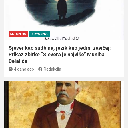
AKTUELNO
IZDVOJENO
Sjever kao sudbina, jezik kao jedini zavičaj:
Prikaz zbirke “Sjevera je najviše” Muniba
Delalića
4 dana ago
Redakcija