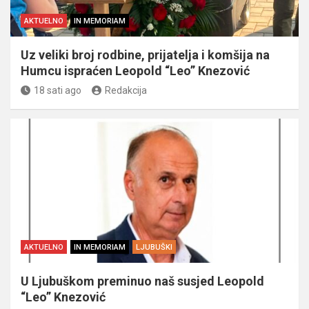
AKTUELNO
IN MEMORIAM
Uz veliki broj rodbine, prijatelja i komšija na
Humcu ispraćen Leopold “Leo” Knezović
18 sati ago
Redakcija
AKTUELNO
IN MEMORIAM
LJUBUŠKI
U Ljubuškom preminuo naš susjed Leopold
“Leo” Knezović