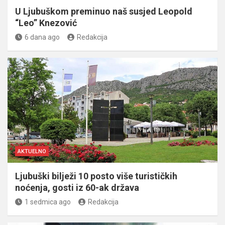
U Ljubuškom preminuo naš susjed Leopold
“Leo” Knezović
6 dana ago
Redakcija
AKTUELNO
Ljubuški bilježi 10 posto više turističkih
noćenja, gosti iz 60-ak država
1 sedmica ago
Redakcija