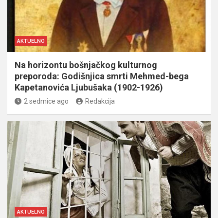
AKTUELNO
Na horizontu bošnjačkog kulturnog
preporoda: Godišnjica smrti Mehmed-bega
Kapetanovića Ljubušaka (1902-1926)
2 sedmice ago
Redakcija
AKTUELNO