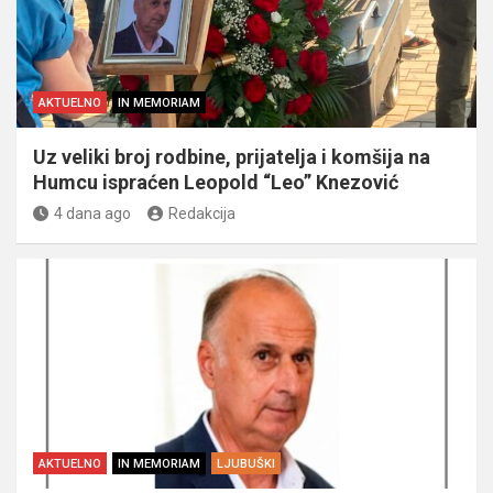
AKTUELNO
IN MEMORIAM
Uz veliki broj rodbine, prijatelja i komšija na
Humcu ispraćen Leopold “Leo” Knezović
4 dana ago
Redakcija
AKTUELNO
IN MEMORIAM
LJUBUŠKI