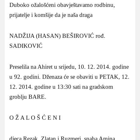
Duboko ožalošćeni obavještavamo rodbinu,
prijatelje i komšije da je naša draga
NADŽIJA (HASAN) BEŠIROVIĆ rođ.
SADIKOVIĆ
Preselila na Ahiret u srijedu, 10. 12. 2014. godine
u 92. godini. Dženaza će se obaviti u PETAK, 12.
12. 2014. godine u 13:30 sati na gradskom
groblju BARE.
O Ž A L O Š Ć E N I
djeca Rezak, Zlatan i Ruzmeri, snaha Amina,