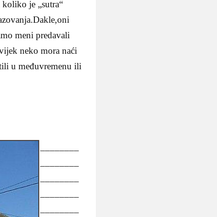
koliko je „sutra“
razovanja.Dakle,oni
samo meni predavali
uvijek neko mora naći
ustili u međuvremenu ili
________
________
________
________
________