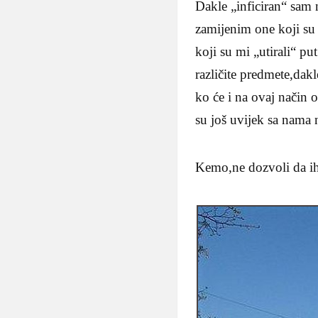
Dakle „inficiran“ sam 
zamijenim one koji su 
koji su mi „utirali“ 
različite predmete,dak
ko će i na ovaj način o
su još uvijek sa nama 
Kemo,ne dozvoli da ih