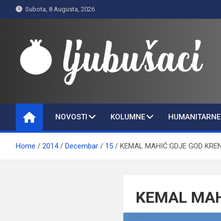
Skip
Subota, 8 Augusta, 2026
to
content
Ljubušaci
Svom voljenom gradu
NOVOSTI
KOLUMNE
HUMANITARNE 
Home
2014
Decembar
15
KEMAL MAHIĆ:GDJE GOD KREN
KEMAL MAH