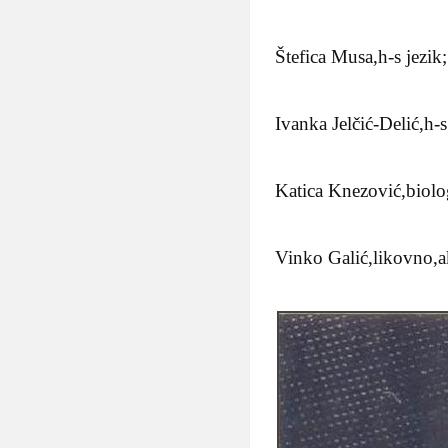
Štefica Musa,h-s jezik;
Ivanka Jelčić-Delić,h-s
Katica Knezović,biolog
Vinko Galić,likovno,a