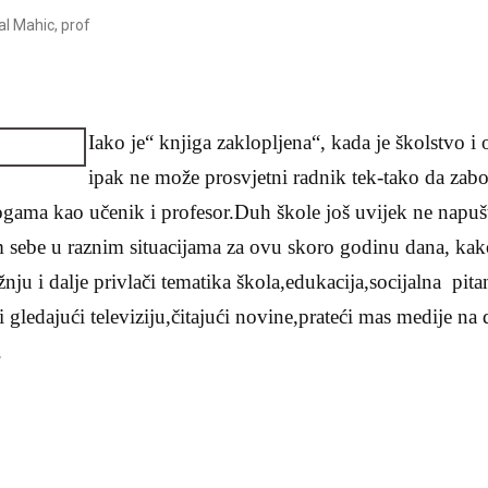
l Mahic, prof
Iako je“ knjiga zaklopljena“, kada je školstvo i
ipak ne može prosvjetni radnik tek-tako da zabor
logama kao učenik i profesor.Duh škole još uvijek ne napuš
m sebe u raznim situacijama za ovu skoro godinu dana, ka
nju i dalje privlači tematika škola,edukacija,socijalna pita
 gledajući televiziju,čitajući novine,prateći mas medije na
.