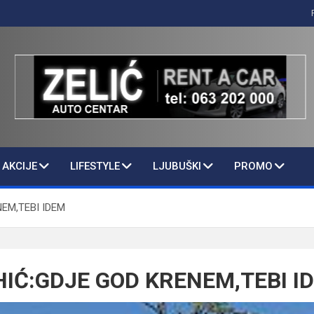
AKCIJE
LIFESTYLE
LJUBUŠKI
PROMO
EM,TEBI IDEM
IĆ:GDJE GOD KRENEM,TEBI I