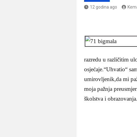
12 godina ago
Kema
razredu u različitim u
osjećaje.“Uhvatio“ sa
umirovljenik,da mi paž
moja pažnja preusmjeri
školstva i obrazovanja