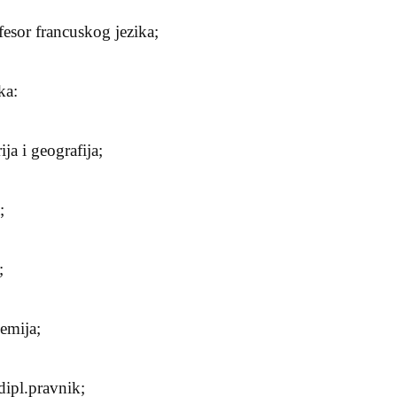
esor francuskog jezika;
ka:
ja i geografija;
;
;
kemija;
dipl.pravnik;