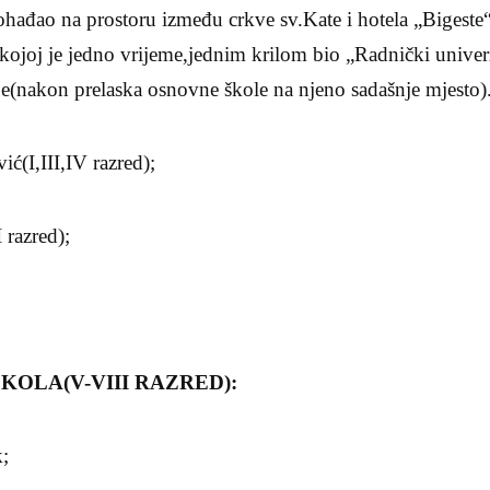
ađao na prostoru između crkve sv.Kate i hotela „Bigeste“.
kojoj je jedno vrijeme,jednim krilom bio „Radnički univer
be(nakon prelaska osnovne škole na njeno sadašnje mjesto)
ić(I,III,IV razred);
 razred);
OLA(V-VIII RAZRED):
k;