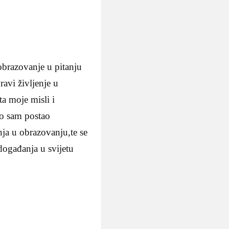
 obrazovanje u pitanju
avi življenje u
ta moje misli i
ko sam postao
nja u obrazovanju,te se
 događanja u svijetu