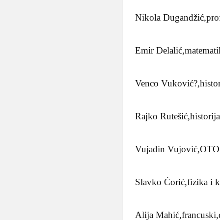
Nikola Dugandžić,prof
Emir Delalić,matemati
Venco Vuković?,histori
Rajko Rutešić,historija
Vujadin Vujović,OTO
Slavko Ćorić,fizika i 
Alija Mahić,francuski,