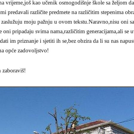
na vrijeme,još kao učenik osmogodišnje škole sa željom da 
mi predavali različite predmete na različitim stepenima ob
put zaslužuju moju pažnju u ovom tekstu.Naravno,nisu oni 
le oni pripadaju svima nama,različitim generacijama,ali se 
dati im priznanje i sjetiti ih se,bez obzira da li su nas nap
na opće zadovoljstvo!
 zaboraviš!