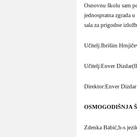
Osnovnu školu sam poh
jednospratna zgrada u 
sala za prigodne izlož
Učitelj:Ibrišim Hrnjičev
Učitelj:Enver Dizdar(II
Direktor:Enver Dizdar
OSMOGODIŠNJA ŠK
Zdenka Babić,h-s jezi