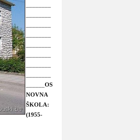
________
________
________
________
________
________
________
________
______
OS
NOVNA
ŠKOLA:
(1955-