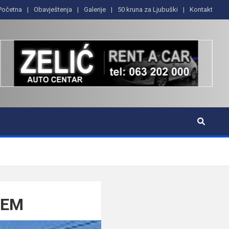
Početna
Obavještenja
Galerije
50 kruna za Ljubuški
Kontakt
DEM