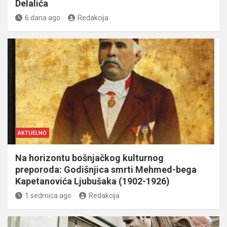
Delalića
6 dana ago
Redakcija
AKTUELNO
Na horizontu bošnjačkog kulturnog
preporoda: Godišnjica smrti Mehmed-bega
Kapetanovića Ljubušaka (1902-1926)
1 sedmica ago
Redakcija