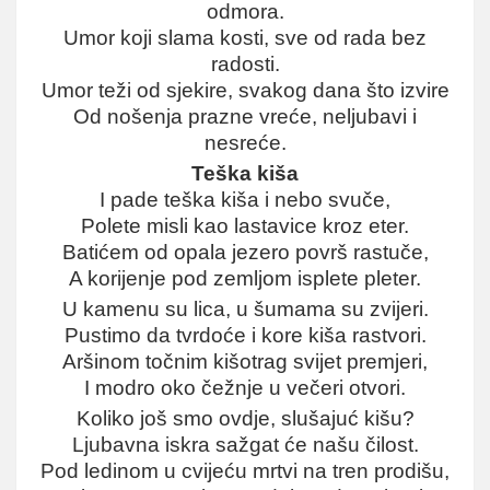
odmora.
Umor koji slama kosti, sve od rada bez
radosti.
Umor teži od sjekire, svakog dana što izvire
Od nošenja prazne vreće, neljubavi i
nesreće.
Teška kiša
I pade teška kiša i nebo svuče,
Polete misli kao lastavice kroz eter.
Batićem od opala jezero površ rastuče,
A korijenje pod zemljom isplete pleter.
U kamenu su lica, u šumama su zvijeri.
Pustimo da tvrdoće i kore kiša rastvori.
Aršinom točnim kišotrag svijet premjeri,
I modro oko čežnje u večeri otvori.
Koliko još smo ovdje, slušajuć kišu?
Ljubavna iskra sažgat će našu čilost.
Pod ledinom u cvijeću mrtvi na tren prodišu,