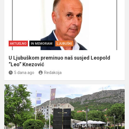
AKTUELNO
IN MEMORIAM
LJUBUŠKI
U Ljubuškom preminuo naš susjed Leopold
“Leo” Knezović
5 dana ago
Redakcija