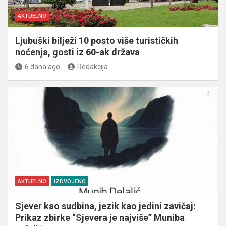
AKTUELNO
Ljubuški bilježi 10 posto više turističkih
noćenja, gosti iz 60-ak država
6 dana ago
Redakcija
AKTUELNO
IZDVOJENO
Sjever kao sudbina, jezik kao jedini zavičaj:
Prikaz zbirke “Sjevera je najviše” Muniba