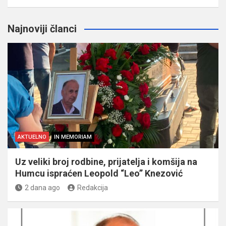
Najnoviji članci
AKTUELNO
IN MEMORIAM
Uz veliki broj rodbine, prijatelja i komšija na
Humcu ispraćen Leopold “Leo” Knezović
2 dana ago
Redakcija