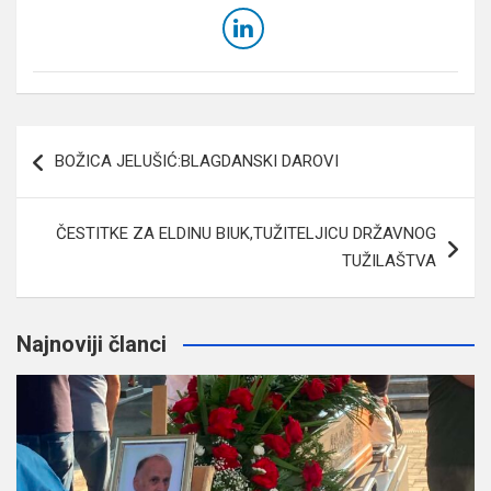
Navigacija
BOŽICA JELUŠIĆ:BLAGDANSKI DAROVI
članaka
ČESTITKE ZA ELDINU BIUK,TUŽITELJICU DRŽAVNOG
TUŽILAŠTVA
Najnoviji članci