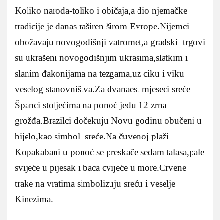
Koliko naroda-toliko i običaja,a dio njemačke
tradicije je danas raširen širom Evrope.Nijemci
obožavaju novogodišnji vatromet,a gradski trgovi
su ukrašeni novogodišnjim ukrasima,slatkim i
slanim đakonijama na tezgama,uz ciku i viku
veselog stanovništva.Za dvanaest mjeseci sreće
Španci stoljećima na ponoć jedu 12 zrna
grožđa.Brazilci dočekuju Novu godinu obučeni u
bijelo,kao simbol sreće.Na čuvenoj plaži
Kopakabani u ponoć se preskače sedam talasa,pale
svijeće u pijesak i baca cvijeće u more.Crvene
trake na vratima simbolizuju sreću i veselje
Kinezima.