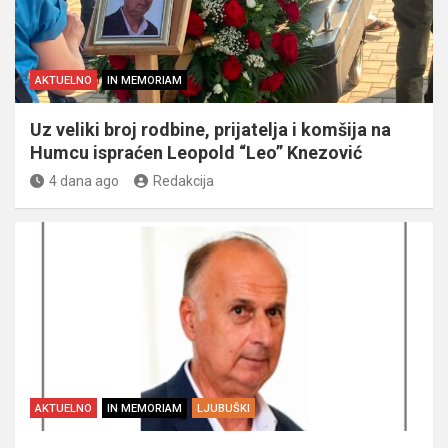
AKTUELNO
IN MEMORIAM
Uz veliki broj rodbine, prijatelja i komšija na
Humcu ispraćen Leopold “Leo” Knezović
4 dana ago
Redakcija
AKTUELNO
IN MEMORIAM
LJUBUŠKI