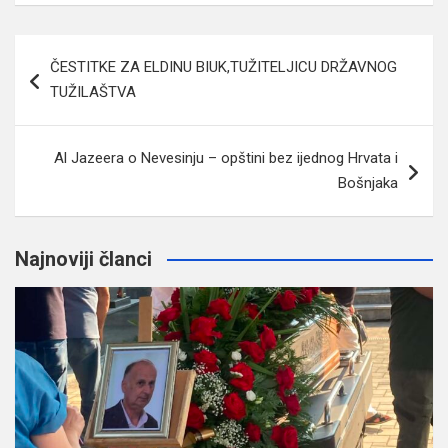
Navigacija
ČESTITKE ZA ELDINU BIUK,TUŽITELJICU DRŽAVNOG
članaka
TUŽILAŠTVA
Al Jazeera o Nevesinju – opštini bez ijednog Hrvata i
Bošnjaka
Najnoviji članci