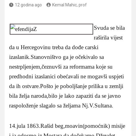
12 godina ago
Kemal Mahic, prof
Svuda se bila
raširila vijest
da u Hercegovinu treba da dođe carski
izaslanik.Stanovništvo ga je očekivalo sa
nestrpljenjem,čeznuvši za reformama koje su
predhodni izaslanici obećavali ne mogavši uspjeti
da ih ostvare.Pošto je poboljšanje prilika u zemlji
bila želja naroda,bilo je lako zapaziti da se javno
raspoloženje slagalo sa željama Nj.V.Sultana.
14.jula 1863.Rašid beg,moavin(pomoćnik) misije
i ja odosmo iz Mostara da dočekamo Dževdet-