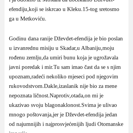
efendiju,koji se iskrcao u Kleku.15-tog sretosmo
ga u Metkoviću.
Godinu dana ranije Dževdet-efendija je bio poslan
u izvanrednu misiju u Skadar,u Albaniju,moju
rođenu zemlju,da umiri bunu koja je ugrožavala
javni poredak i mir.Tu sam imao čast da se s njim
upoznam,radeći nekoliko mjeseci pod njegovim
rukovodstvom.Dakle,izaslanik nije bio za mene
nepoznata ličnost.Naprotiv,otada,on mi je
ukazivao svoju blagonaklonost.Svima je ulivao
mnogo poštovanja,jer je Dževdet-efendija jedan
od najumnijih i najprosvjećenijih ljudi Otomanske