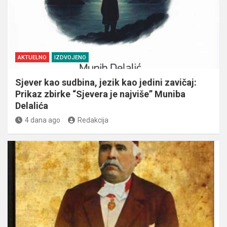
AKTUELNO
IZDVOJENO
Sjever kao sudbina, jezik kao jedini zavičaj:
Prikaz zbirke “Sjevera je najviše” Muniba
Delalića
4 dana ago
Redakcija