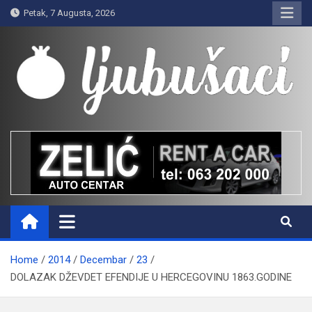
Skip
Petak, 7 Augusta, 2026
to
content
Ljubušaci
Svom voljenom gradu
Home
2014
Decembar
23
DOLAZAK DŽEVDET EFENDIJE U HERCEGOVINU 1863.GODINE