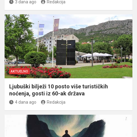
3 dana ago
Redakcija
AKTUELNO
Ljubuški bilježi 10 posto više turističkih
noćenja, gosti iz 60-ak država
4 dana ago
Redakcija