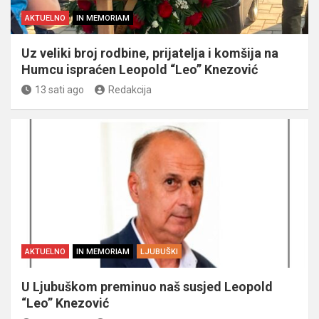
AKTUELNO
IN MEMORIAM
Uz veliki broj rodbine, prijatelja i komšija na
Humcu ispraćen Leopold “Leo” Knezović
13 sati ago
Redakcija
AKTUELNO
IN MEMORIAM
LJUBUŠKI
U Ljubuškom preminuo naš susjed Leopold
“Leo” Knezović