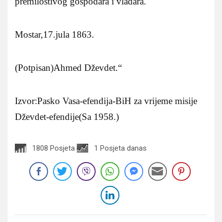
premilostivog gospodara i vladara.
Mostar,17.jula 1863.
(Potpisan)Ahmed Dževdet.“
Izvor:Pasko Vasa-efendija-BiH za vrijeme misije
Dževdet-efendije(Sa 1958.)
1808 Posjeta
1 Posjeta danas