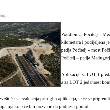
kcija
Poddionica Počitelj – Me
kilometara i podijeljena j
petlja Počitelj – most Poč
Počitelj – petlja Međugorj
Aplikacije za LOT 1 preda
a za LOT 2 jedanaest kom
it će se evaluacija pristiglih aplikacija, te će se pripremiti
mpanija koje će biti pozvane da podnesu ponude.