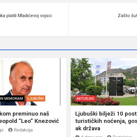
ika platili Mladićevoj vojsci
Zašto šut
IN MEMORIAM
LJUBUŠKI
AKTUELNO
škom preminuo naš
Ljubuški bilježi 10 post
eopold “Leo” Knezović
turističkih noćenja, gos
ak država
go
Redakcija