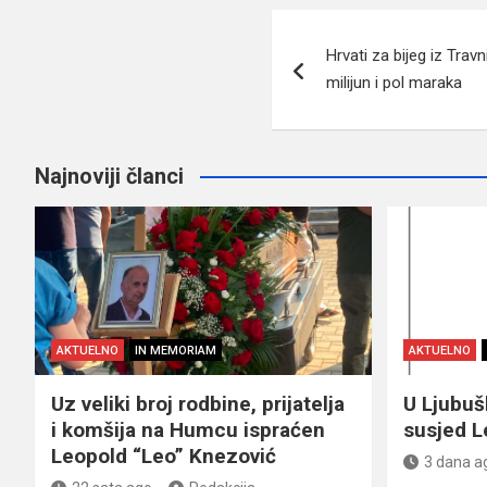
Navigacija
Hrvati za bijeg iz Travn
članaka
milijun i pol maraka
Najnoviji članci
AKTUELNO
IN MEMORIAM
AKTUELNO
Uz veliki broj rodbine, prijatelja
U Ljubu
i komšija na Humcu ispraćen
susjed L
Leopold “Leo” Knezović
3 dana a