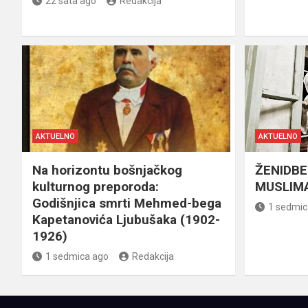
22 sata ago
Redakcija
AKTUELNO
AKTUELNO
Na horizontu bošnjačkog
ŽENIDBE
kulturnog preporoda:
MUSLIMA
Godišnjica smrti Mehmed-bega
1 sedmic
Kapetanovića Ljubušaka (1902-
1926)
1 sedmica ago
Redakcija