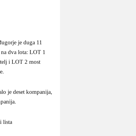
đugorje je duga 11
e na dva lota: LOT 1
itelj i LOT 2 most
e.
lo je deset kompanija,
panija.
 lista