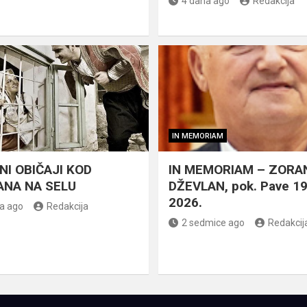
4 dana ago
Redakcija
IN MEMORIAM
NI OBIČAJI KOD
IN MEMORIAM – ZORA
NA NA SELU
DŽEVLAN, pok. Pave 1
2026.
a ago
Redakcija
2 sedmice ago
Redakcij