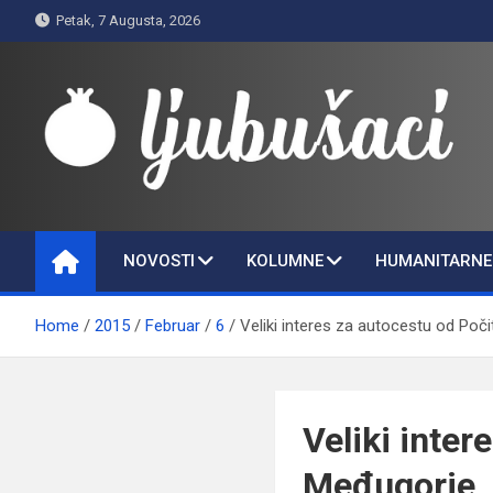
Skip
Petak, 7 Augusta, 2026
to
content
Ljubušaci
Svom voljenom gradu
NOVOSTI
KOLUMNE
HUMANITARNE 
Home
2015
Februar
6
Veliki interes za autocestu od Poči
Veliki inter
Međugorje