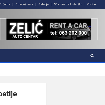
Početna
Obavještenja
Galerije
50 kruna za Ljubuški
Kontakt
petlje