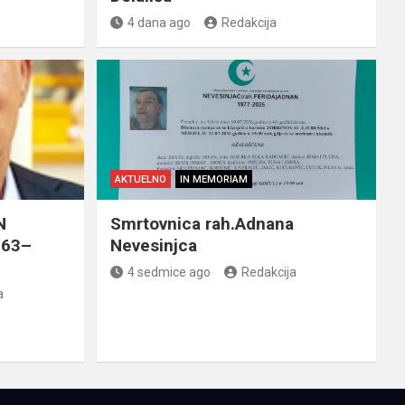
4 dana ago
Redakcija
AKTUELNO
IN MEMORIAM
N
Smrtovnica rah.Adnana
963–
Nevesinjca
4 sedmice ago
Redakcija
a