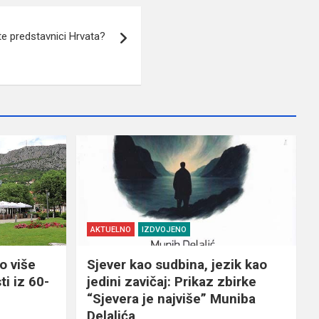
e predstavnici Hrvata?
AKTUELNO
IZDVOJENO
o više
Sjever kao sudbina, jezik kao
ti iz 60-
jedini zavičaj: Prikaz zbirke
“Sjevera je najviše” Muniba
Delalića