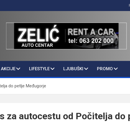
AKCIJE
LIFESTYLE
LJUBUŠKI
PROMO
telja do petlje Međugorje
es za autocestu od Počitelja do 