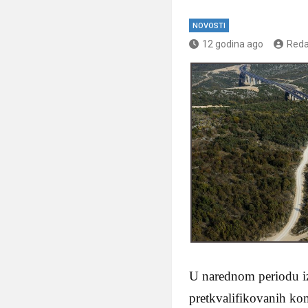
NOVOSTI
12 godina ago
Reda
U narednom periodu izvrš
pretkvalifikovanih ko