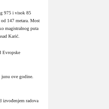
ug 975 i visok 85
 od 147 metara. Most
reko magistralnog puta
nsad Karić.
od Evropske
u junu ove godine.
nad izvođenjem radova