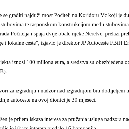
 se graditi najduži most Počitelj na Koridoru Vc koji je d
m stubovima te rasponskom konstrukcijom među stubovima
rada Počitelja i spaja dvije obale rijeke Neretve, prelazi p
e i lokalne ceste”, izjavio je direktor JP Autoceste FBiH E
jekta iznosi 100 miliona eura, a sredstva su obezbjeđena 
IB).
vori za izgradnju i nadzor nad izgradnjom biti dodijeljeni 
dnje autoceste na ovoj dionici je 30 mjeseci.
šen je prijem iskaza interesa za pružanja usluga nadzora 
dje je iskaze interesa predalo 16 kompanija.