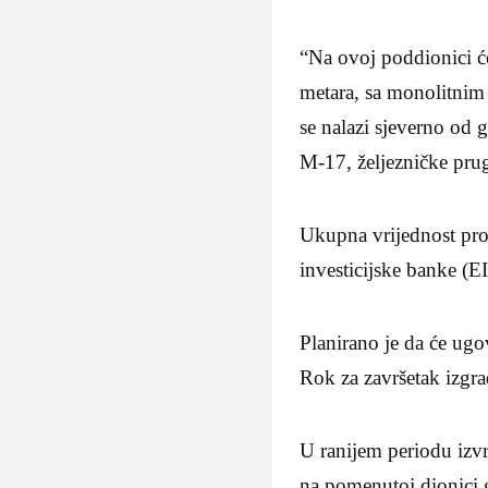
“Na ovoj poddionici će
metara, sa monolitni
se nalazi sjeverno od g
M-17, željezničke prug
Ukupna vrijednost pro
investicijske banke (E
Planirano je da će ugo
Rok za završetak izgra
U ranijem periodu izvr
na pomenutoj dionici g