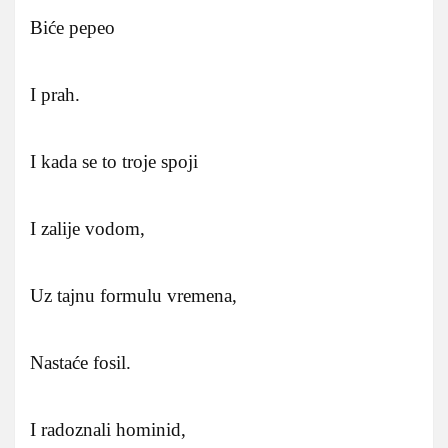
Biće pepeo
I prah.
I kada se to troje spoji
I zalije vodom,
Uz tajnu formulu vremena,
Nastaće fosil.
I radoznali hominid,