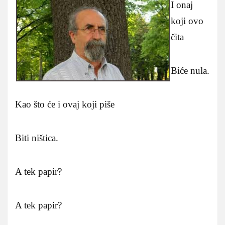
I onaj
koji ovo
čita
Biće nula.
Kao što će i ovaj koji piše
Biti ništica.
A tek papir?
A tek papir?