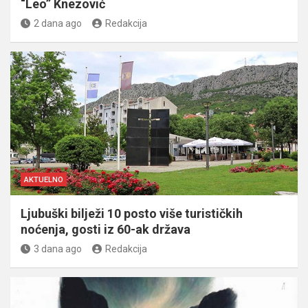
“Leo” Knezović
2 dana ago
Redakcija
AKTUELNO
Ljubuški bilježi 10 posto više turističkih
noćenja, gosti iz 60-ak država
3 dana ago
Redakcija