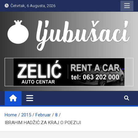
Skip
Četvrtak, 6 Augusta, 2026
to
content
Ljubušaci
Svom voljenom gradu
Home
2015
Februar
8
IBRAHIM HADŽIĆ:ZA KRAJ O POEZIJI