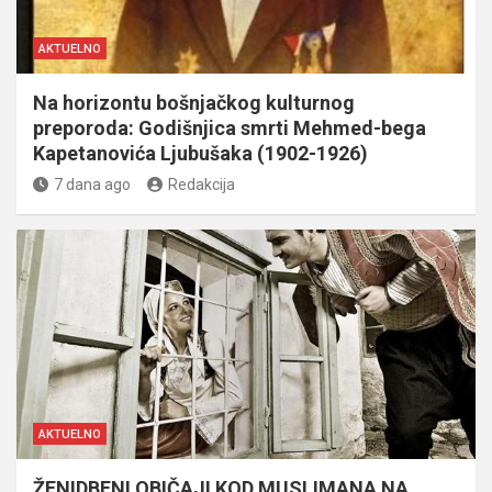
AKTUELNO
Na horizontu bošnjačkog kulturnog
preporoda: Godišnjica smrti Mehmed-bega
Kapetanovića Ljubušaka (1902-1926)
7 dana ago
Redakcija
AKTUELNO
ŽENIDBENI OBIČAJI KOD MUSLIMANA NA