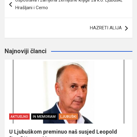
članaka
Hrašljani i Cerno
HAZRETI ALIJA
Najnoviji članci
AKTUELNO
IN MEMORIAM
LJUBUŠKI
U Ljubuškom preminuo naš susjed Leopold