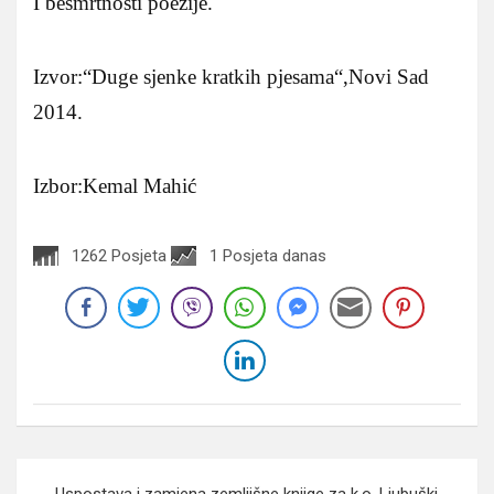
I besmrtnosti poezije.
Izvor:“Duge sjenke kratkih pjesama“,Novi Sad
2014.
Izbor:Kemal Mahić
1262 Posjeta
1 Posjeta danas
Navigacija
Uspostava i zamjena zemljišne knjige za k.o. Ljubuški,