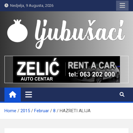
Skip
Nedjelja, 9 Augusta, 2026
to
content
Ljubušaci
Svom voljenom gradu
Home
2015
Februar
8
HAZRETI ALIJA