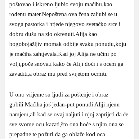
poštovao i iskreno ljubio svoju maćihu,kao
rođenu mater.Nepoštena ova žena zaljubi se u
svoga pastorka i htjede njegovo svetačko srce i
dobru dušu na zlo okrenuti.Alija kao
bogobojažljiv momak odbije svaku ponudu,koju
je maćiha zahtjevala.Kad joj Alija ne učini po
volji,poče snovati kako će Aliji doći i s ocem ga
zavaditi,a obraz mu pred svijetom ocrniti.
U ono vrijeme su ljudi za poštenje i obraz
gubili.Maćiha još jedan-put ponudi Aliji njenu
namjeru,ali kad se ovaj naljuti i njoj zaprijeti da će
sve svome ocu kazati,što ona hoće s njim,ona se
prepadne te požuri da ga oblaže kod oca