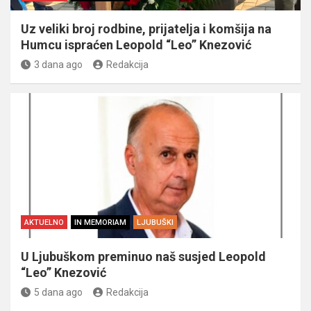
Uz veliki broj rodbine, prijatelja i komšija na
Humcu ispraćen Leopold “Leo” Knezović
3 dana ago
Redakcija
AKTUELNO
IN MEMORIAM
LJUBUŠKI
U Ljubuškom preminuo naš susjed Leopold
“Leo” Knezović
5 dana ago
Redakcija