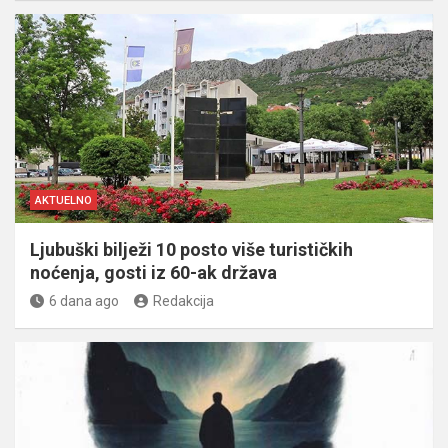
AKTUELNO
Ljubuški bilježi 10 posto više turističkih
noćenja, gosti iz 60-ak država
6 dana ago
Redakcija