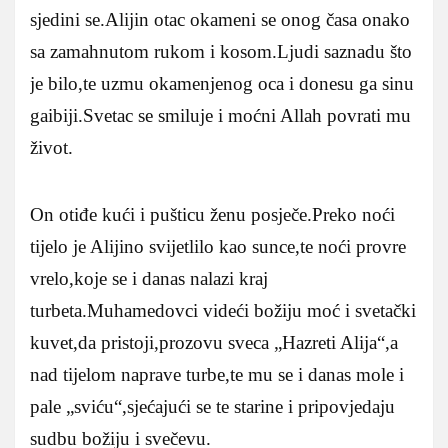
sjedini se.Alijin otac okameni se onog časa onako
sa zamahnutom rukom i kosom.Ljudi saznadu što
je bilo,te uzmu okamenjenog oca i donesu ga sinu
gaibiji.Svetac se smiluje i moćni Allah povrati mu
život.
On otiđe kući i pušticu ženu posječe.Preko noći
tijelo je Alijino svijetlilo kao sunce,te noći provre
vrelo,koje se i danas nalazi kraj
turbeta.Muhamedovci videći božiju moć i svetački
kuvet,da pristoji,prozovu sveca „Hazreti Alija“,a
nad tijelom naprave turbe,te mu se i danas mole i
pale „sviću“,sjećajući se te starine i pripovjedaju
sudbu božiju i svečevu.