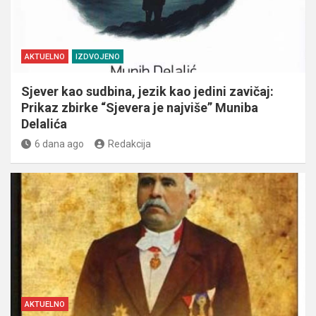
AKTUELNO
IZDVOJENO
Sjever kao sudbina, jezik kao jedini zavičaj:
Prikaz zbirke “Sjevera je najviše” Muniba
Delalića
6 dana ago
Redakcija
AKTUELNO