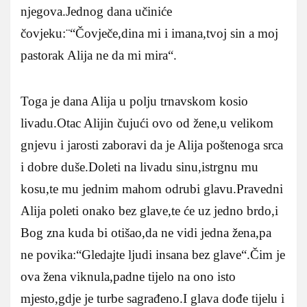
njegova.Jednog dana učiniće
čovjeku:¨“Čovječe,dina mi i imana,tvoj sin a moj
pastorak Alija ne da mi mira“.
Toga je dana Alija u polju trnavskom kosio
livadu.Otac Alijin čujući ovo od žene,u velikom
gnjevu i jarosti zaboravi da je Alija poštenoga srca
i dobre duše.Doleti na livadu sinu,istrgnu mu
kosu,te mu jednim mahom odrubi glavu.Pravedni
Alija poleti onako bez glave,te će uz jedno brdo,i
Bog zna kuda bi otišao,da ne vidi jedna žena,pa
ne povika:“Gledajte ljudi insana bez glave“.Čim je
ova žena viknula,padne tijelo na ono isto
mjesto,gdje je turbe sagrađeno.I glava dođe tijelu i