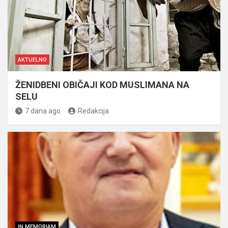
AKTUELNO
ŽENIDBENI OBIČAJI KOD MUSLIMANA NA
SELU
7 dana ago
Redakcija
IN MEMORIAM