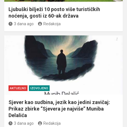
Ljubuški bilježi 10 posto više turističkih
noćenja, gosti iz 60-ak država
3 dana ago
Redakcija
AKTUELNO
IZDVOJENO
Sjever kao sudbina, jezik kao jedini zavičaj:
Prikaz zbirke “Sjevera je najviše” Muniba
Delalića
3 dana ago
Redakcija