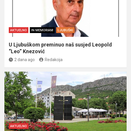
AKTUELNO
IN MEMORIAM
LJUBUŠKI
U Ljubuškom preminuo naš susjed Leopold
“Leo” Knezović
2 dana ago
Redakcija
AKTUELNO