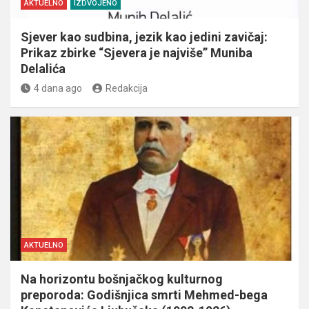
AKTUELNO
IZDVOJENO
Sjever kao sudbina, jezik kao jedini zavičaj:
Prikaz zbirke “Sjevera je najviše” Muniba
Delalića
4 dana ago
Redakcija
AKTUELNO
Na horizontu bošnjačkog kulturnog
preporoda: Godišnjica smrti Mehmed-bega