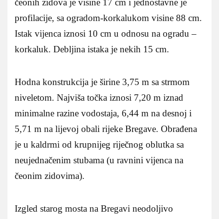
čeonih zidova je visine 17 cm i jednostavne je
profilacije, sa ogradom-korkalukom visine 88 cm.
Istak vijenca iznosi 10 cm u odnosu na ogradu –
korkaluk. Debljina istaka je nekih 15 cm.
Hodna konstrukcija je širine 3,75 m sa strmom
niveletom. Najviša točka iznosi 7,20 m iznad
minimalne razine vodostaja, 6,44 m na desnoj i
5,71 m na lijevoj obali rijeke Bregave. Obrađena
je u kaldrmi od krupnijeg riječnog oblutka sa
neujednačenim stubama (u ravnini vijenca na
čeonim zidovima).
Izgled starog mosta na Bregavi neodoljivo