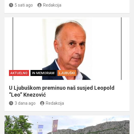
5 sati ago
Redakcija
AKTUELNO
IN MEMORIAM
LJUBUŠKI
U Ljubuškom preminuo naš susjed Leopold
“Leo” Knezović
3 dana ago
Redakcija