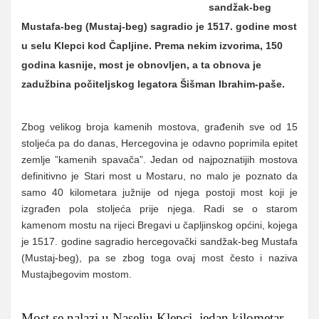
sandžak-beg
Mustafa-beg (Mustaj-beg) sagradio je 1517. godine most
u selu Klepci kod Čapljine. Prema nekim izvorima, 150
godina kasnije, most je obnovljen, a ta obnova je
zadužbina počiteljskog legatora Šišman Ibrahim-paše.
Zbog velikog broja kamenih mostova, građenih sve od 15
stoljeća pa do danas, Hercegovina je odavno poprimila epitet
zemlje ”kamenih spavača”. Jedan od najpoznatijih mostova
definitivno je Stari most u Mostaru, no malo je poznato da
samo 40 kilometara južnije od njega postoji most koji je
izgrađen pola stoljeća prije njega. Radi se o starom
kamenom mostu na rijeci Bregavi u čapljinskog općini, kojega
je 1517. godine sagradio hercegovački sandžak-beg Mustafa
(Mustaj-beg), pa se zbog toga ovaj most često i naziva
Mustajbegovim mostom.
Most se nalazi u Naselju Klepci, jedan kilometar