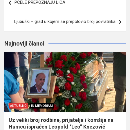
PČELE PREPOZNAJU LICA
članaka
Ljubuški – grad u kojem se prepolovio broj povratnika
Najnoviji članci
AKTUELNO
IN MEMORIAM
Uz veliki broj rodbine, prijatelja i komšija na
Humcu ispraćen Leopold “Leo” Knezović