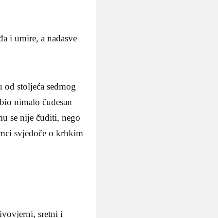
đa i umire, a nadasve
u od stoljeća sedmog
e bio nimalo čudesan
mu se nije čuditi, nego
humci svjedoče o krhkim
ivovjerni, sretni i