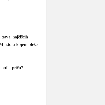
trava, najčišćih
 Mjesto u kojem pleše
 bolju priču?