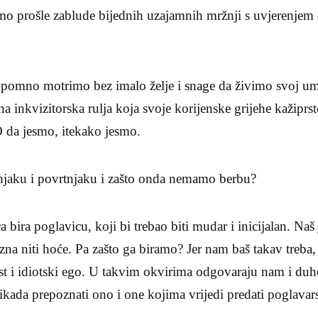
emo prošle zablude bijednih uzajamnih mržnji s uvjerenjem
 pomno motrimo bez imalo želje i snage da živimo svoj um
na inkvizitorska rulja koja svoje korijenske grijehe kažipr
 O da jesmo, itekako jesmo.
jaku i povrtnjaku i zašto onda nemamo berbu?
 bira poglavicu, koji bi trebao biti mudar i inicijalan. Naš
 zna niti hoće. Pa zašto ga biramo? Jer nam baš takav treba,
ost i idiotski ego. U takvim okvirima odgovaraju nam i du
kada prepoznati ono i one kojima vrijedi predati poglavar