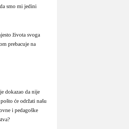
 da smo mi jedini
jesto života svoga
stom prebacuje na
 je dokazao da nije
 pošto će održati našu
hovne i pedagoške
stva?