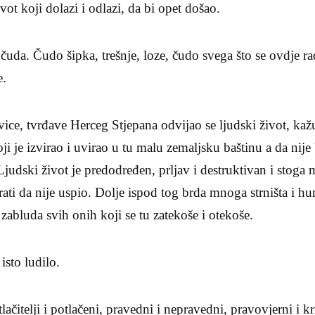
ivot koji dolazi i odlazi, da bi opet došao.
 čuda. Čudo šipka, trešnje, loze, čudo svega što se ovdje ra
e.
ce, tvrđave Herceg Stjepana odvijao se ljudski život, kaž
oji je izvirao i uvirao u tu malu zemaljsku baštinu a da nij
judski život je predodređen, prljav i destruktivan i stoga 
ati da nije uspio. Dolje ispod tog brda mnoga strništa i 
abluda svih onih koji se tu zatekoše i otekoše.
isto ludilo.
lačitelji i potlačeni, pravedni i nepravedni, pravovjerni i kr