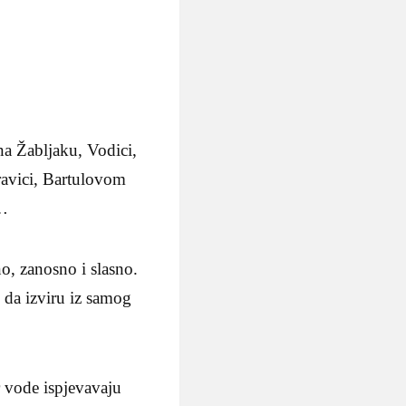
 na Žabljaku, Vodici,
ravici, Bartulovom
i…
no, zanosno i slasno.
 da izviru iz samog
 vode ispjevavaju