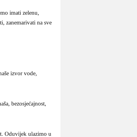
mo imati zelenu,
i, zanemarivati na sve
 naše izvor vode,
naša, bezosjećajnost,
at. Oduvijek ulazimo u