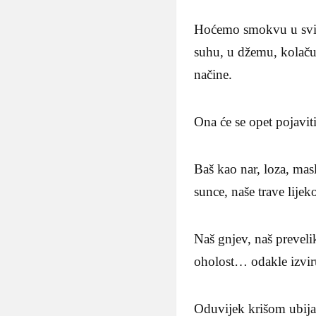
Hoćemo smokvu u svim
suhu, u džemu, kolaču…
načine.
Ona će se opet pojaviti 
Baš kao nar, loza, masl
sunce, naše trave lijeko
Naš gnjev, naš prevelik
oholost… odakle izvir
Oduvijek krišom ubija