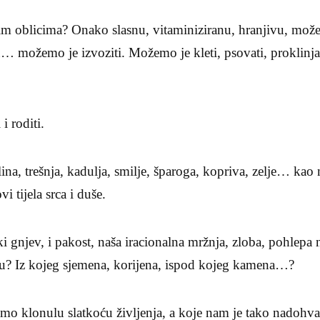
 oblicima? Onako slasnu, vitaminiziranu, hranjivu, može
 možemo je izvoziti. Možemo je kleti, psovati, proklinjat
i roditi.
ina, trešnja, kadulja, smilje, šparoga, kopriva, zelje… kao
vi tijela srca i duše.
i gnjev, i pakost, naša iracionalna mržnja, zloba, pohlepa 
u? Iz kojeg sjemena, korijena, ispod kojeg kamena…?
mo klonulu slatkoću življenja, a koje nam je tako nadohv