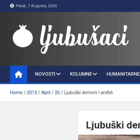
Skip
Petak, 7 Augusta, 2026
to
content
Ljubušaci
Svom voljenom gradu
NOVOSTI
KOLUMNE
HUMANITARNE 
Home
2015
April
20
Ljubuški demoni i anđeli
Ljubuški de