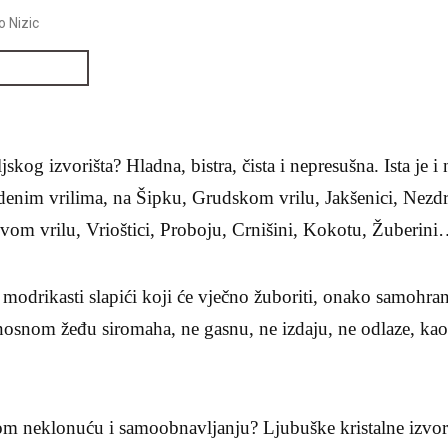
o Nizic
kog izvorišta? Hladna, bistra, čista i nepresušna. Ista je i
denim vrilima, na Šipku, Grudskom vrilu, Jakšenici, Nezd
vom vrilu, Vrioštici, Proboju, Crnišini, Kokotu, Žuberin
i modrikasti slapići koji će vječno žuboriti, onako samohra
anosnom žeđu siromaha, ne gasnu, ne izdaju, ne odlaze, kao
vom neklonuću i samoobnavljanju? Ljubuške kristalne izvor