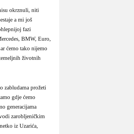
isu okrznuli, niti
estaje a mi još
hlepnijoj fazi
a. Mercedes, BMW, Euro,
Zar ćemo tako nijemo
temeljnih životnih
go zabludama prožeti
i tamo gdje ćemo
smo generacijama
 vodi zarobljeničkim
netko iz Uzarića,