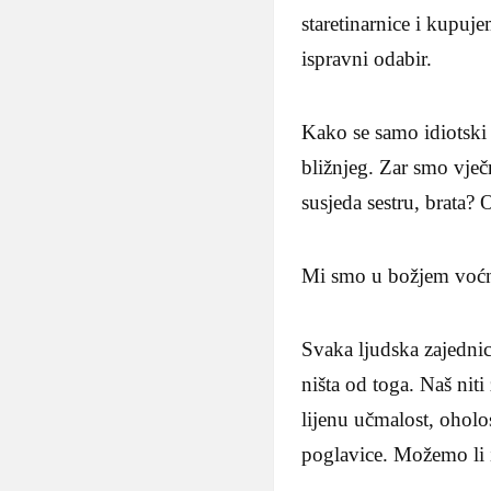
staretinarnice i kupuj
ispravni odabir.
Kako se samo idiotski
bližnjeg. Zar smo vječ
susjeda sestru, brata?
Mi smo u božjem voćn
Svaka ljudska zajednica
ništa od toga. Naš niti
lijenu učmalost, ohol
poglavice. Možemo li i