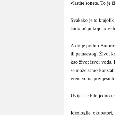
vlastite sonete. To je ž
Svakako je to krajolik
čudo očiju koje to vid
A dolje podno Butorovi
ili petnaestog. Život k
kao život izvor voda. L
se može samo konstatir
vremenima povijesnih z
Uvijek je bilo jedno te 
Ideologije, okupatori, t