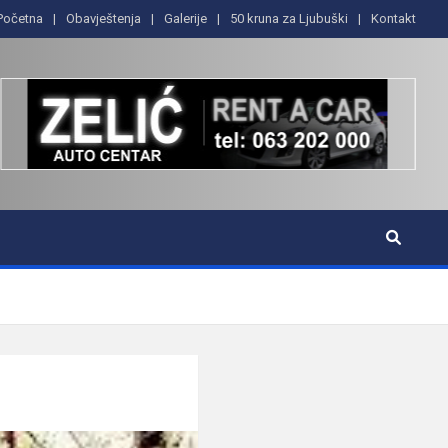
Početna
Obavještenja
Galerije
50 kruna za Ljubuški
Kontakt