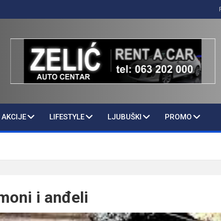
AKCIJE
LIFESTYLE
LJUBUŠKI
PROMO
moni i anđeli