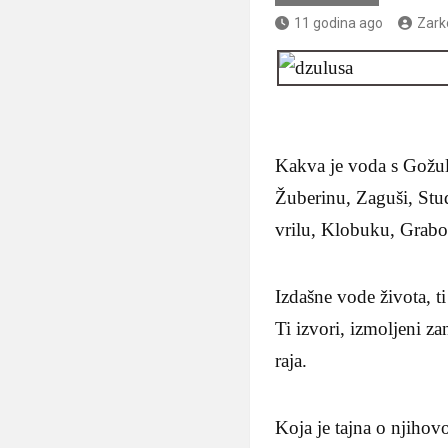
11 godina ago
Zark
Kakva je voda s Gožuljs
Žuberinu, Zaguši, Stu
vrilu, Klobuku, Grabo
Izdašne vode života, t
Ti izvori, izmoljeni z
raja.
Koja je tajna o njiho