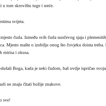
i u tom skrovištu tuge i sreće.
stima svijeta.
 mjesto čuda. Između svih čuda sunčevog sjaja i plemenitih 
ca. Mjesto mašte o izobilju onog što čovjeku doista treba.
h mirisa i okusa.
lušali Boga, kada je neki čudom, baš ovdje ispričao svoju
judi ne znaju čitati božije znakove.
o sve!