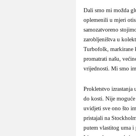
Dali smo mi možda glum
oplemenili u mjeri otis
samozatvoreno stojimo
zarobljeništva u kolek
Turbofolk, markirane 
promatrati našu, veći
vrijednosti. Mi smo im
Prokletstvo izrastanja
do kosti. Nije moguće 
uvidjeti sve ono što i
pristajali na Stockhol
putem vlastitog uma i 