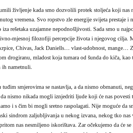
ili življenje kada smo dozvolili protek stoljeća koji nas n
nutog vremena. Svo ropstvo zle energije svijeta prestaje i n
 iza rešetaka uzajamne nepodnošljivosti. Sada smo u najpo
tivno-mjesnoj filozofiji percepcije života i njegovog cilj
krpice, Chivas, Jack Daniells… vlast-udobnost, mange… 
nom drogiranu, mladost koja tumara od šunda do kiča, kao 
 ih nametnuli.
 u tuđim smjerovima se nastavlja, a da nismo obmanuti, ne
da nismo nikada mogli iznjedriti ljude koji će nas povest
mamo i s čim bi mogli sretno raspolagati. Nije moguće da 
mski sindrom zaljubljivanja u nekog izvana, nekog tko nas
pritom nas nesmiljeno iskorištava. Zar očekujemo da će se 