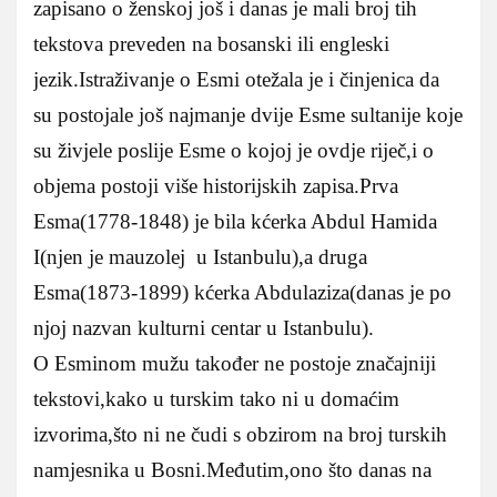
zapisano o ženskoj još i danas je mali broj tih
tekstova preveden na bosanski ili engleski
jezik.Istraživanje o Esmi otežala je i činjenica da
su postojale još najmanje dvije Esme sultanije koje
su živjele poslije Esme o kojoj je ovdje riječ,i o
objema postoji više historijskih zapisa.Prva
Esma(1778-1848) je bila kćerka Abdul Hamida
I(njen je mauzolej u Istanbulu),a druga
Esma(1873-1899) kćerka Abdulaziza(danas je po
njoj nazvan kulturni centar u Istanbulu).
O Esminom mužu također ne postoje značajniji
tekstovi,kako u turskim tako ni u domaćim
izvorima,što ni ne čudi s obzirom na broj turskih
namjesnika u Bosni.Međutim,ono što danas na