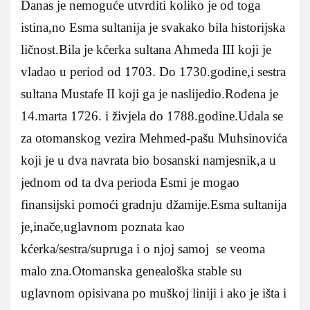
Danas je nemoguće utvrditi koliko je od toga
istina,no Esma sultanija je svakako bila historijska
ličnost.Bila je kćerka sultana Ahmeda III koji je
vladao u period od 1703. Do 1730.godine,i sestra
sultana Mustafe II koji ga je naslijedio.Rođena je
14.marta 1726. i živjela do 1788.godine.Udala se
za otomanskog vezira Mehmed-pašu Muhsinovića
koji je u dva navrata bio bosanski namjesnik,a u
jednom od ta dva perioda Esmi je mogao
finansijski pomoći gradnju džamije.Esma sultanija
je,inače,uglavnom poznata kao
kćerka/sestra/supruga i o njoj samoj se veoma
malo zna.Otomanska genealoška stable su
uglavnom opisivana po muškoj liniji i ako je išta i