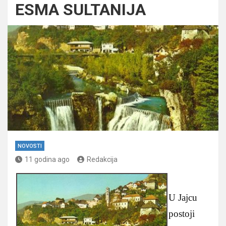
ESMA SULTANIJA
NOVOSTI
11 godina ago
Redakcija
U Jajcu
postoji