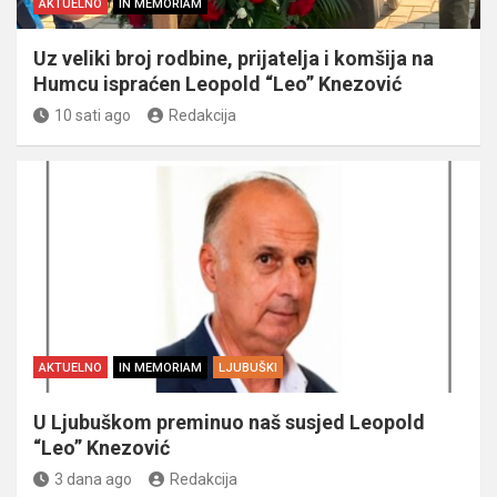
AKTUELNO
IN MEMORIAM
Uz veliki broj rodbine, prijatelja i komšija na
Humcu ispraćen Leopold “Leo” Knezović
10 sati ago
Redakcija
AKTUELNO
IN MEMORIAM
LJUBUŠKI
U Ljubuškom preminuo naš susjed Leopold
“Leo” Knezović
3 dana ago
Redakcija