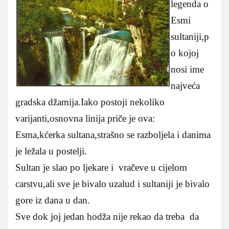
legenda o
Esmi
sultaniji,p
o kojoj
nosi ime
najveća
gradska džamija.Iako postoji nekoliko
varijanti,osnovna linija priče je ova:
Esma,kćerka sultana,strašno se razboljela i danima
je ležala u postelji.
Sultan je slao po ljekare i vračeve u cijelom
carstvu,ali sve je bivalo uzalud i sultaniji je bivalo
gore iz dana u dan.
Sve dok joj jedan hodža nije rekao da treba da