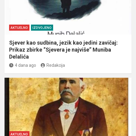
AKTUELNO
IZDVOJENO
Sjever kao sudbina, jezik kao jedini zavičaj:
Prikaz zbirke “Sjevera je najviše” Muniba
Delalića
4 dana ago
Redakcija
AKTUELNO