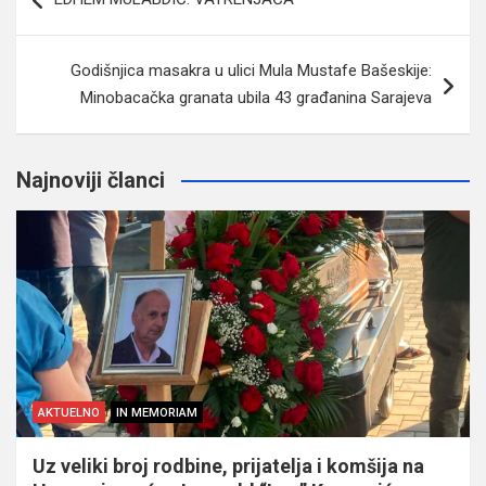
članaka
Godišnjica masakra u ulici Mula Mustafe Bašeskije:
Minobacačka granata ubila 43 građanina Sarajeva
Najnoviji članci
AKTUELNO
IN MEMORIAM
Uz veliki broj rodbine, prijatelja i komšija na