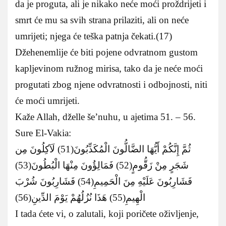
da je proguta, ali je nikako neće moći proždrijeti i
smrt će mu sa svih strana prilaziti, ali on neće
umrijeti; njega će teška patnja čekati.(17)
Džehenemlije će biti pojene odvratnom gustom
kapljevinom ružnog mirisa, tako da je neće moći
progutati zbog njene odvratnosti i odbojnosti, niti
će moći umrijeti.
Kaže Allah, dželle še’nuhu, u ajetima 51. – 56.
Sure El-Vakia:
ثُمَّ إِنَّكُمْ أَيُّهَا الضَّالُّونَ الْمُكَذِّبُونَ(51) لَآكِلُونَ مِن
شَجَرٍ مِنْ زَقُّومٍ(52) فَمَالِؤُونَ مِنْهَا الْبُطُونَ(53)
فَشَارِبُونَ عَلَيْهِ مِنَ الْحَمِيمِ(54) فَشَارِبُونَ شُرْبَ
الْهِيمِ(55) هَذَا نُزُلُهُمْ يَوْمَ الدِّينِ(56)
I tada ćete vi, o zalutali, koji poričete oživljenje,