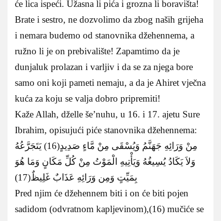
će lica ispeći. Užasna li pića i grozna li boravišta!
Brate i sestro, ne dozvolimo da zbog naših grijeha
i nemara budemo od stanovnika džehennema, a
ružno li je on prebivalište! Zapamtimo da je
dunjaluk prolazan i varljiv i da se za njega bore
samo oni koji pameti nemaju, a da je Ahiret vječna
kuća za koju se valja dobro pripremiti!
Kaže Allah, dželle še’nuhu, u 16. i 17. ajetu Sure
Ibrahim, opisujući piće stanovnika džehennema:
مِنْ وَرَائِهِ جَهَنَّمُ وَيُسْقَى مِنْ مَّاءٍ صَدِيدٍ(16) يَتَجَرَّعُهُ
وَلاَ يَكَادُ يُسِيغُهُ وَيَأْتِيهِ الْمَوْتُ مِنْ كُلِّ مَكَانٍ وَمَا هُوَ
بِمَيِّتٍ وَمِن وَرَائِهِ عَذَابٌ غَلِيظٌ(17)
Pred njim će džehennem biti i on će biti pojen
sadidom (odvratnom kapljevinom),(16) mučiće se