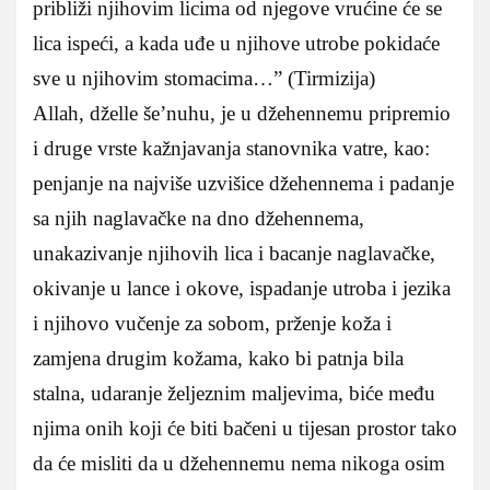
približi njihovim licima od njegove vrućine će se
lica ispeći, a kada uđe u njihove utrobe pokidaće
sve u njihovim stomacima…” (Tirmizija)
Allah, dželle še’nuhu, je u džehennemu pripremio
i druge vrste kažnjavanja stanovnika vatre, kao:
penjanje na najviše uzvišice džehennema i padanje
sa njih naglavačke na dno džehennema,
unakazivanje njihovih lica i bacanje naglavačke,
okivanje u lance i okove, ispadanje utroba i jezika
i njihovo vučenje za sobom, prženje koža i
zamjena drugim kožama, kako bi patnja bila
stalna, udaranje željeznim maljevima, biće među
njima onih koji će biti bačeni u tijesan prostor tako
da će misliti da u džehennemu nema nikoga osim