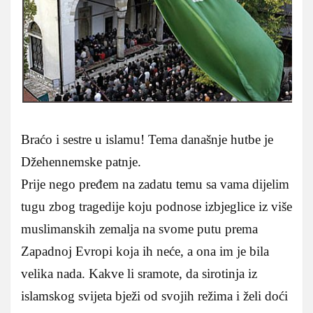
Braćo i sestre u islamu! Tema današnje hutbe je
Džehennemske patnje.
Prije nego pređem na zadatu temu sa vama dijelim
tugu zbog tragedije koju podnose izbjeglice iz više
muslimanskih zemalja na svome putu prema
Zapadnoj Evropi koja ih neće, a ona im je bila
velika nada.
Kakve li sramote, da sirotinja iz
islamskog svijeta bježi od svojih režima i želi doći