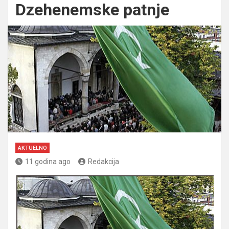
Dzehenemske patnje
AKTUELNO
11 godina ago
Redakcija