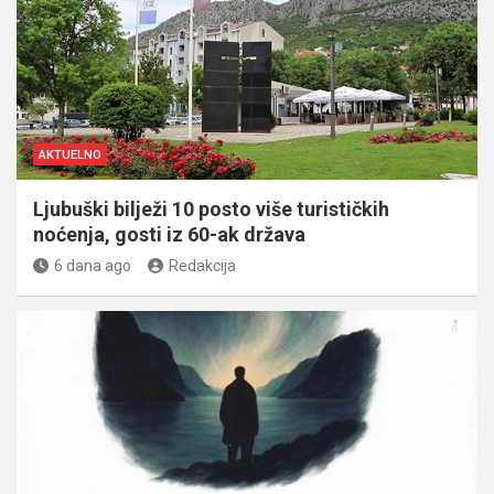
AKTUELNO
Ljubuški bilježi 10 posto više turističkih
noćenja, gosti iz 60-ak država
6 dana ago
Redakcija