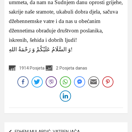
ummeta, da nam na Sudnjem danu oprosti grijehe,
sakrije naše sramote, ukabuli dobra djela, sačuva
džehennemske vatre i da nas u obećanim
džennetima obraduje društvom poslanika,
iskrenih, šehida i dobrih ljudi!
وَ السَّلَامُ عَلَيْكُمْ وَ رَحْمَةُ اللهِ!
1914 Posjeta
2 Posjeta danas
Navigacija
EDHEM MULABDIĆ: VATRENJAČA