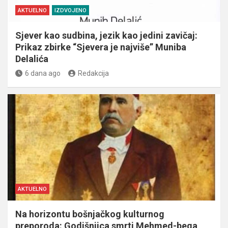
AKTUELNO
IZDVOJENO
Sjever kao sudbina, jezik kao jedini zavičaj:
Prikaz zbirke “Sjevera je najviše” Muniba
Delalića
6 dana ago
Redakcija
AKTUELNO
Na horizontu bošnjačkog kulturnog
preporoda: Godišnjica smrti Mehmed-bega