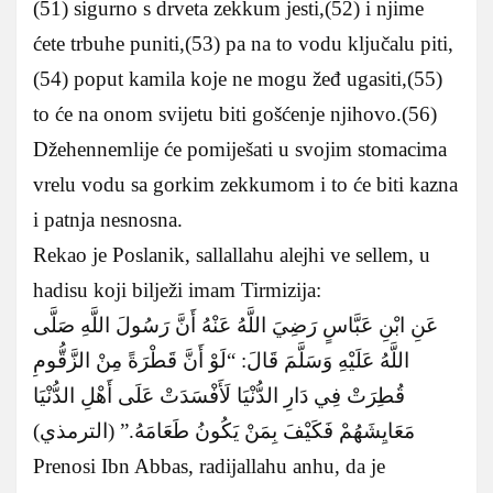
(51) sigurno s drveta zekkum jesti,(52) i njime
ćete trbuhe puniti,(53) pa na to vodu ključalu piti,
(54) poput kamila koje ne mogu žeđ ugasiti,(55)
to će na onom svijetu biti gošćenje njihovo.(56)
Džehennemlije će pomiješati u svojim stomacima
vrelu vodu sa gorkim zekkumom i to će biti kazna
i patnja nesnosna.
Rekao je Poslanik, sallallahu alejhi ve sellem, u
hadisu koji bilježi imam Tirmizija:
عَنِ ابْنِ عَبَّاسٍ رَضِيَ اللَّهُ عَنْهُ أَنَّ رَسُولَ اللَّهِ صَلَّى
اللَّهُ عَلَيْهِ وَسَلَّمَ قَالَ: “لَوْ أَنَّ قَطْرَةً مِنْ الزَّقُّومِ
قُطِرَتْ فِي دَارِ الدُّنْيَا لَأَفْسَدَتْ عَلَى أَهْلِ الدُّنْيَا
مَعَايِشَهُمْ فَكَيْفَ بِمَنْ يَكُونُ طَعَامَهُ.” (الترمذي)
Prenosi Ibn Abbas, radijallahu anhu, da je