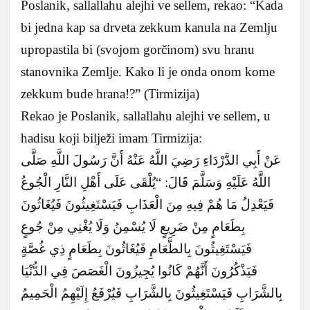
Poslanik, sallallahu alejhi ve sellem, rekao: “Kada
bi jedna kap sa drveta zekkum kanula na Zemlju
upropastila bi (svojom gorčinom) svu hranu
stanovnika Zemlje. Kako li je onda onom kome
zekkum bude hrana!?” (Tirmizija)
Rekao je Poslanik, sallallahu alejhi ve sellem, u
hadisu koji bilježi imam Tirmizija:
عَنْ أَبِي الدَّرْدَاءِ رَضِيَ اللَّهُ عَنْهُ أَنَّ رَسُولَ اللَّهِ صَلَّى
اللَّهُ عَلَيْهِ وَسَلَّمَ قَالَ: “يُلْقَى عَلَى أَهْلِ النَّارِ الْجُوعُ
فَيَعْدِلُ مَا هُمْ فِيهِ مِنَ الْعَذَابِ فَيَسْتَغِيثُونَ فَيُغَاثُونَ
بِطَعَامٍ مِنْ ضَرِيعٍ لَا يُسْمِنُ وَلَا يُغْنِي مِنْ جُوعٍ
فَيَسْتَغِيثُونَ بِالطَّعَامِ فَيُغَاثُونَ بِطَعَامٍ ذِي غُصَّةٍ
فَيَذْكُرُونَ أَنَّهُمْ كَانُوا يُجِيزُونَ الْغَصَصَ فِي الدُّنْيَا
بِالشَّرَابِ فَيَسْتَغِيثُونَ بِالشَّرَابِ فَيُرْفَعُ إِلَيْهِمُ الْحَمِيمُ