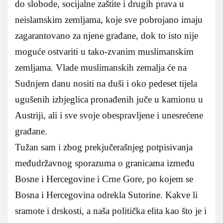
do slobode, socijalne zaštite i drugih prava u
neislamskim zemljama, koje sve pobrojano imaju
zagarantovano za njene građane, dok to isto nije
moguće ostvariti u tako-zvanim muslimanskim
zemljama. Vlade muslimanskih zemalja će na
Sudnjem danu nositi na duši i oko pedeset tijela
ugušenih izbjeglica pronađenih juče u kamionu u
Austriji, ali i sve svoje obespravljene i unesrećene
građane.
Tužan sam i zbog prekjučerašnjeg potpisivanja
međudržavnog sporazuma o granicama između
Bosne i Hercegovine i Crne Gore, po kojem se
Bosna i Hercegovina odrekla Sutorine. Kakve li
sramote i drskosti, a naša politička elita kao što je i