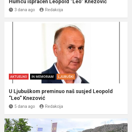
Humcu ispraćen Leopold “Leo” Knezović
3 dana ago
Redakcija
AKTUELNO
IN MEMORIAM
LJUBUŠKI
U Ljubuškom preminuo naš susjed Leopold
“Leo” Knezović
5 dana ago
Redakcija