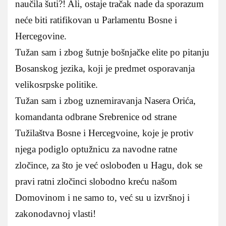
naučila šuti?! Ali, ostaje tračak nade da sporazum
neće biti ratifikovan u Parlamentu Bosne i
Hercegovine.
Tužan sam i zbog šutnje bošnjačke elite po pitanju
Bosanskog jezika, koji je predmet osporavanja
velikosrpske politike.
Tužan sam i zbog uznemiravanja Nasera Orića,
komandanta odbrane Srebrenice od strane
Tužilaštva Bosne i Hercegvoine, koje je protiv
njega podiglo optužnicu za navodne ratne
zločince, za što je već oslobođen u Hagu, dok se
pravi ratni zločinci slobodno kreću našom
Domovinom i ne samo to, već su u izvršnoj i
zakonodavnoj vlasti!