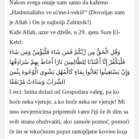
Nakon svega ostaje nam samo da kažemo
„Hasbunallahu ve ni'me-l-vekil!“ (Dovoljan nam
je Allah i On je najbolji Zaštitnik!)
Kaže Allah, azze ve dželle, u 29. ajetu Sure El-
Kehf:
وَقُلِ الْحَقُّ مِن رَّبِّكُمْ فَمَن شَاءَ فَلْيُؤْمِنْ وَمَن شَاءَ
فَلْيَكْفُرْ إِنَّا أَعْتَدْنَا لِلظَّالِمِينَ نَارًا أَحَاطَ بِهِمْ سُرَادِقُهَا
وَإِنْ يَسْتَغِيثُوا يُغَاثُوا بِمَاءٍ كَالْمُهْلِ يَشْوِي الْوُجُوهَ بِئْسَ
الشَّرَابُ وَسَاءَتْ مُرْتَفَقًا
I reci: Istina dolazi od Gospodara vašeg, pa ko
hoće neka vjeruje, a ko hoće neka ne vjeruje! Mi
smo nevjernicima pripremili vatru čiji će ih dim sa
svih strana obuhvatiti, ako zamole pomoć, pomoći
će im se tekućinom poput rastopljene kovine koja