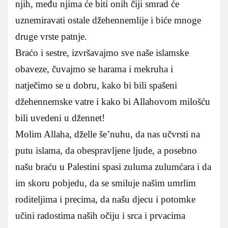
njih, među njima će biti onih čiji smrad će
uznemiravati ostale džehennemlije i biće mnoge
druge vrste patnje.
Braćo i sestre, izvršavajmo sve naše islamske
obaveze, čuvajmo se harama i mekruha i
natječimo se u dobru, kako bi bili spašeni
džehennemske vatre i kako bi Allahovom milošću
bili uvedeni u džennet!
Molim Allaha, dželle še’nuhu, da nas učvrsti na
putu islama, da obespravljene ljude, a posebno
našu braću u Palestini spasi zuluma zulumćara i da
im skoru pobjedu, da se smiluje našim umrlim
roditeljima i precima, da našu djecu i potomke
učini radostima naših očiju i srca i prvacima