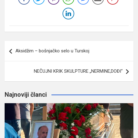
Navigacija
Aksidžim – bošnjačko selo u Turskoj
članaka
NEČUJNI KRIK SKULPTURE „NERMINE,DOĐI“
Najnoviji članci