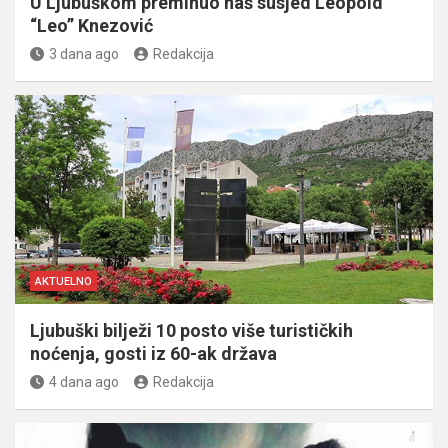
U Ljubuškom preminuo naš susjed Leopold
“Leo” Knezović
3 dana ago
Redakcija
AKTUELNO
Ljubuški bilježi 10 posto više turističkih
noćenja, gosti iz 60-ak država
4 dana ago
Redakcija