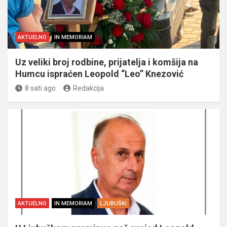
AKTUELNO
IN MEMORIAM
Uz veliki broj rodbine, prijatelja i komšija na
Humcu ispraćen Leopold “Leo” Knezović
8 sati ago
Redakcija
AKTUELNO
IN MEMORIAM
LJUBUŠKI