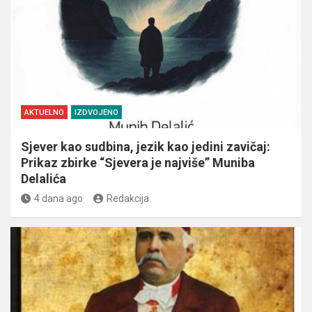
AKTUELNO
IZDVOJENO
Sjever kao sudbina, jezik kao jedini zavičaj:
Prikaz zbirke “Sjevera je najviše” Muniba
Delalića
4 dana ago
Redakcija