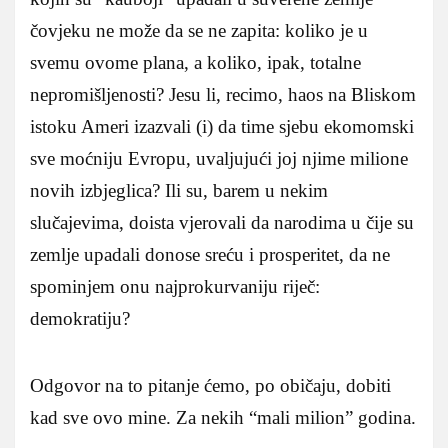
čovjeku ne može da se ne zapita: koliko je u
svemu ovome plana, a koliko, ipak, totalne
nepromišljenosti? Jesu li, recimo, haos na Bliskom
istoku Ameri izazvali (i) da time sjebu ekomomski
sve moćniju Evropu, uvaljujući joj njime milione
novih izbjeglica? Ili su, barem u nekim
slučajevima, doista vjerovali da narodima u čije su
zemlje upadali donose sreću i prosperitet, da ne
spominjem onu najprokurvaniju riječ:
demokratiju?
Odgovor na to pitanje ćemo, po običaju, dobiti
kad sve ovo mine. Za nekih “mali milion” godina.