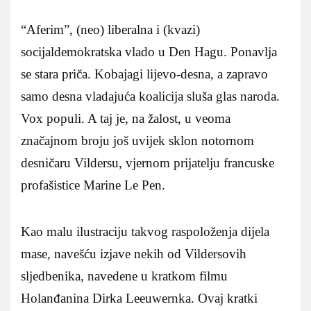
“Aferim”, (neo) liberalna i (kvazi)
socijaldemokratska vlado u Den Hagu. Ponavlja
se stara priča. Kobajagi lijevo-desna, a zapravo
samo desna vladajuća koalicija sluša glas naroda.
Vox populi. A taj je, na žalost, u veoma
značajnom broju još uvijek sklon notornom
desničaru Vildersu, vjernom prijatelju francuske
profašistice Marine Le Pen.
Kao malu ilustraciju takvog raspoloženja dijela
mase, navešću izjave nekih od Vildersovih
sljedbenika, navedene u kratkom filmu
Holanđanina Dirka Leeuwernka. Ovaj kratki