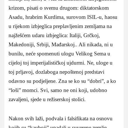
krizom, pisati o svemu drugom: diktatorskom
Asadu, hrabrim Kurdima, surovom ISIL-u, haosu
u rijekom izbjeglica preplavljenim zemljama na
najžešćem udaru izbjeglica: Italiji, Grčkoj,
Makedoniji, Srbiji, Mađarskoj.. Ali nikada, ni u
bunilu, neće spomenuti ulogu Velikog Sema u
cijeloj toj imperijalističkoj ujdurmi. Ne, uloge u
toj prljavoj, dozlaboga nepoštenoj predstavi
odavno su podjeljene. Zna se ko su “dobri”, a ko
“loši” momci. Svi, samo ne oni koji, udobno
zavaljeni, sjede u režiserskoj stolici.
Nakon svih laži, podvala i falsifikata na osnovu
kojih su “kauboji” upadali u suverene zemlje