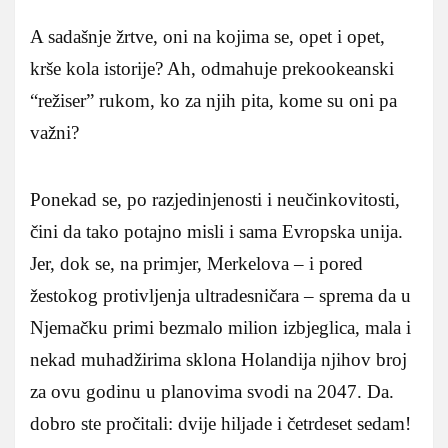
A sadašnje žrtve, oni na kojima se, opet i opet,
krše kola istorije? Ah, odmahuje prekookeanski
“režiser” rukom, ko za njih pita, kome su oni pa
važni?
Ponekad se, po razjedinjenosti i neučinkovitosti,
čini da tako potajno misli i sama Evropska unija.
Jer, dok se, na primjer, Merkelova – i pored
žestokog protivljenja ultradesničara – sprema da u
Njemačku primi bezmalo milion izbjeglica, mala i
nekad muhadžirima sklona Holandija njihov broj
za ovu godinu u planovima svodi na 2047. Da.
dobro ste pročitali: dvije hiljade i četrdeset sedam!