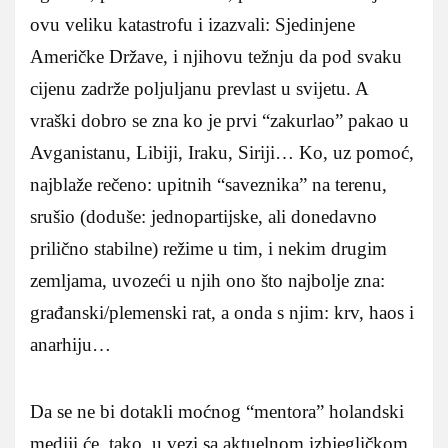
ovu veliku katastrofu i izazvali: Sjedinjene
Američke Države, i njihovu težnju da pod svaku
cijenu zadrže poljuljanu prevlast u svijetu. A
vraški dobro se zna ko je prvi “zakurlao” pakao u
Avganistanu, Libiji, Iraku, Siriji… Ko, uz pomoć,
najblaže rečeno: upitnih “saveznika” na terenu,
srušio (doduše: jednopartijske, ali donedavno
prilično stabilne) režime u tim, i nekim drugim
zemljama, uvozeći u njih ono što najbolje zna:
građanski/plemenski rat, a onda s njim: krv, haos i
anarhiju…
Da se ne bi dotakli moćnog “mentora” holandski
mediji će, tako, u vezi sa aktuelnom izbjegličkom