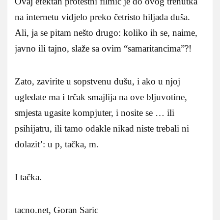
Ovaj efektan protestni filmić je do ovog trenutka
na internetu vidjelo preko četristo hiljada duša.
Ali, ja se pitam nešto drugo: koliko ih se, naime,
javno ili tajno, slaže sa ovim “samaritancima”?!
Zato, zavirite u sopstvenu dušu, i ako u njoj
ugledate ma i trčak smajlija na ove bljuvotine,
smjesta ugasite kompjuter, i nosite se … ili
psihijatru, ili tamo odakle nikad niste trebali ni
dolazit’: u p, tačka, m.
I tačka.
tacno.net, Goran Saric