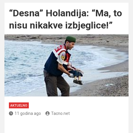
“Desna” Holandija: “Ma, to
nisu nikakve izbjeglice!”
AKTUELNO
11 godina ago
Tacno.net