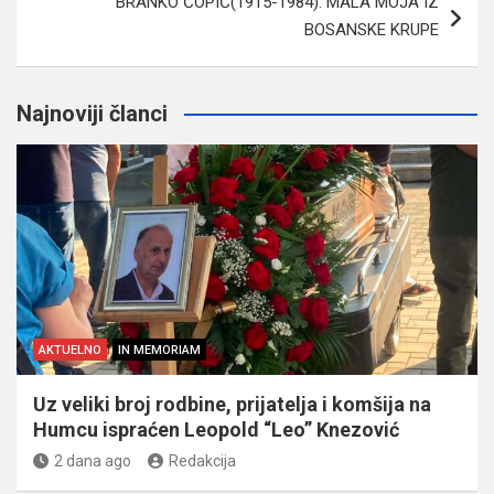
BRANKO ĆOPIĆ(1915-1984): MALA MOJA IZ
BOSANSKE KRUPE
Najnoviji članci
AKTUELNO
IN MEMORIAM
Uz veliki broj rodbine, prijatelja i komšija na
Humcu ispraćen Leopold “Leo” Knezović
2 dana ago
Redakcija