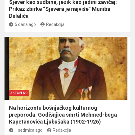
Sjever kao sudbina, jezik kao jedini zavičaj:
Prikaz zbirke “Sjevera je najviše” Muniba
Delalića
5 dana ago
Redakcija
AKTUELNO
Na horizontu bošnjačkog kulturnog
preporoda: Godišnjica smrti Mehmed-bega
Kapetanovića Ljubušaka (1902-1926)
1 sedmica ago
Redakcija