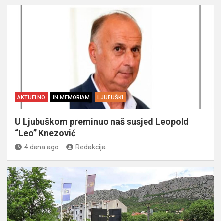
AKTUELNO
IN MEMORIAM
LJUBUŠKI
U Ljubuškom preminuo naš susjed Leopold
“Leo” Knezović
4 dana ago
Redakcija