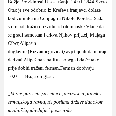
Božje Providnosti.U saslušanju 14.01.1844.Sveto
Otac je sve odobrio.Iz Kreševa franjevci dolaze
kod župnika na Čerigaj,fra Nikole Kordića.Sada
su trebali tražiti dozvolu od otomanske Vlade da
se gradi samostan i crkva.Njihov prijatelj Mujaga
Ćiber,Alipašin
doglavnik(Rizvanbegovića),savjetuje ih da moraju
darivati Alipašina sina Rustanbega i da će tako
prije dobiti traženi ferman.Ferman dobivaju
10.01.1846.,a on glasi:
„Vezire presvietli,savjetniče preuzvišeni,pravilo-
zemaljskoga ravnajući poslima države dubokom
mudrošću,određujući posle roda