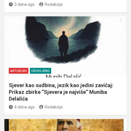
3 dana ago
Redakcija
AKTUELNO
IZDVOJENO
Sjever kao sudbina, jezik kao jedini zavičaj:
Prikaz zbirke “Sjevera je najviše” Muniba
Delalića
4 dana ago
Redakcija