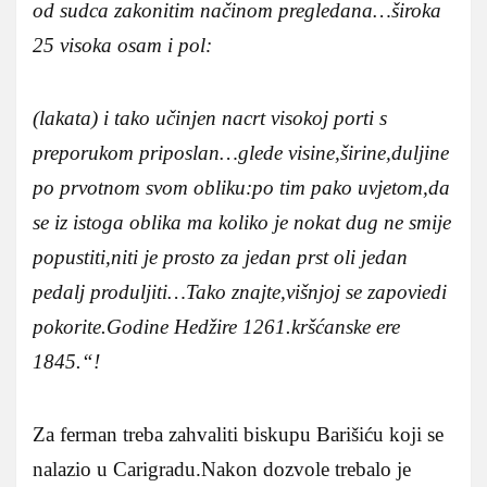
od sudca zakonitim načinom pregledana…široka
25 visoka osam i pol:
(lakata) i tako učinjen nacrt visokoj porti s
preporukom priposlan…glede visine,širine,duljine
po prvotnom svom obliku:po tim pako uvjetom,da
se iz istoga oblika ma koliko je nokat dug ne smije
popustiti,niti je prosto za jedan prst oli jedan
pedalj produljiti…Tako znajte,višnjoj se zapoviedi
pokorite.Godine Hedžire 1261.kršćanske ere
1845.“!
Za ferman treba zahvaliti biskupu Barišiću koji se
nalazio u Carigradu.Nakon dozvole trebalo je