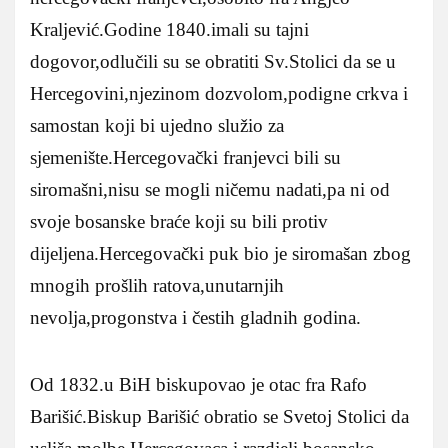
Kraljević.Godine 1840.imali su tajni
dogovor,odlučili su se obratiti Sv.Stolici da se u
Hercegovini,njezinom dozvolom,podigne crkva i
samostan koji bi ujedno služio za
sjemenište.Hercegovački franjevci bili su
siromašni,nisu se mogli ničemu nadati,pa ni od
svoje bosanske braće koji su bili protiv
dijeljena.Hercegovački puk bio je siromašan zbog
mnogih prošlih ratova,unutarnjih
nevolja,progonstva i čestih gladnih godina.
Od 1832.u BiH biskupovao je otac fra Rafo
Barišić.Biskup Barišić obratio se Svetoj Stolici da