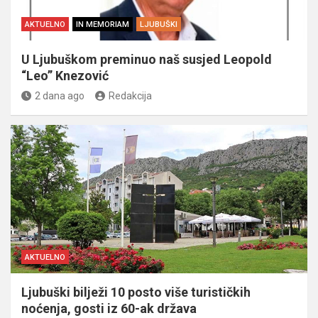
AKTUELNO
IN MEMORIAM
LJUBUŠKI
U Ljubuškom preminuo naš susjed Leopold
“Leo” Knezović
2 dana ago
Redakcija
AKTUELNO
Ljubuški bilježi 10 posto više turističkih
noćenja, gosti iz 60-ak država