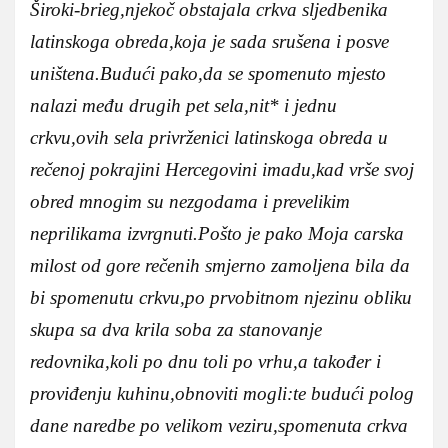
Široki-brieg,njekoč obstajala crkva sljedbenika
latinskoga obreda,koja je sada srušena i posve
uništena.Budući pako,da se spomenuto mjesto
nalazi među drugih pet sela,nit* i jednu
crkvu,ovih sela privrženici latinskoga obreda u
rečenoj pokrajini Hercegovini imadu,kad vrše svoj
obred mnogim su nezgodama i prevelikim
neprilikama izvrgnuti.Pošto je pako Moja carska
milost od gore rečenih smjerno zamoljena bila da
bi spomenutu crkvu,po prvobitnom njezinu obliku
skupa sa dva krila soba za stanovanje
redovnika,koli po dnu toli po vrhu,a također i
proviđenju kuhinu,obnoviti mogli:te budući polog
dane naredbe po velikom veziru,spomenuta crkva