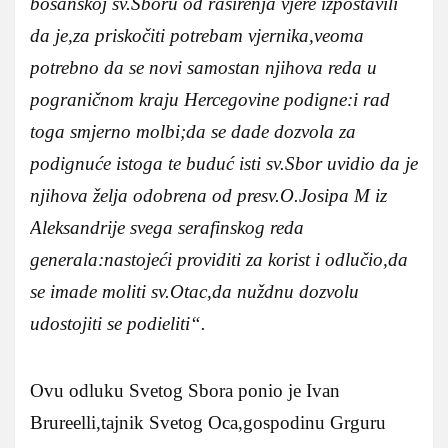
bosanskoj sv.Sboru od raširenja vjere izpostavili
da je,za priskočiti potrebam vjernika,veoma
potrebno da se novi samostan njihova reda u
pograničnom kraju Hercegovine podigne:i rad
toga smjerno molbi;da se dade dozvola za
podignuće istoga te buduć isti sv.Sbor uvidio da je
njihova želja odobrena od presv.O.Josipa M iz
Aleksandrije svega serafinskog reda
generala:nastojeći providiti za korist i odlučio,da
se imade moliti sv.Otac,da nuždnu dozvolu
udostojiti se podieliti“.
Ovu odluku Svetog Sbora ponio je Ivan
Brureelli,tajnik Svetog Oca,gospodinu Grguru