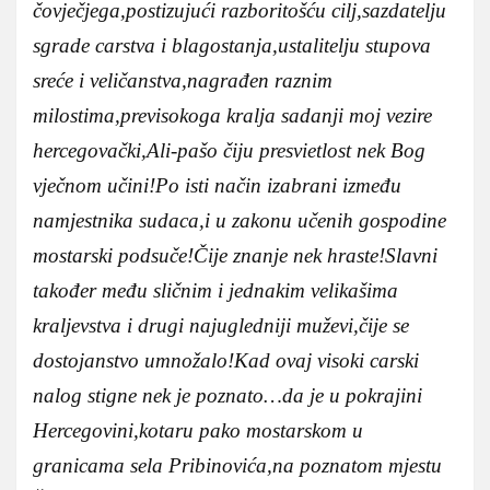
čovječjega,postizujući razboritošću cilj,sazdatelju
sgrade carstva i blagostanja,ustalitelju stupova
sreće i veličanstva,nagrađen raznim
milostima,previsokoga kralja sadanji moj vezire
hercegovački,Ali-pašo čiju presvietlost nek Bog
vječnom učini!Po isti način izabrani između
namjestnika sudaca,i u zakonu učenih gospodine
mostarski podsuče!Čije znanje nek hraste!Slavni
također među sličnim i jednakim velikašima
kraljevstva i drugi najugledniji muževi,čije se
dostojanstvo umnožalo!Kad ovaj visoki carski
nalog stigne nek je poznato…da je u pokrajini
Hercegovini,kotaru pako mostarskom u
granicama sela Pribinovića,na poznatom mjestu