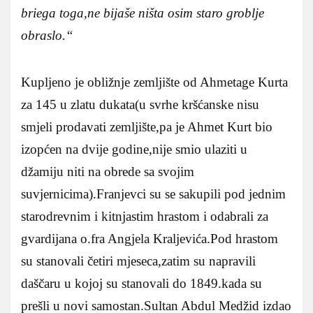
briega toga,ne bijaše ništa osim staro groblje
obraslo.“
Kupljeno je obližnje zemljište od Ahmetage Kurta
za 145 u zlatu dukata(u svrhe kršćanske nisu
smjeli prodavati zemljište,pa je Ahmet Kurt bio
izopćen na dvije godine,nije smio ulaziti u
džamiju niti na obrede sa svojim
suvjernicima).Franjevci su se sakupili pod jednim
starodrevnim i kitnjastim hrastom i odabrali za
gvardijana o.fra Angjela Kraljevića.Pod hrastom
su stanovali četiri mjeseca,zatim su napravili
daščaru u kojoj su stanovali do 1849.kada su
prešli u novi samostan.Sultan Abdul Medžid izdao