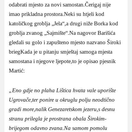
odabrati mjesto za novi samostan.Čerigaj nije
imao prikladna prostora.Neki su htjeli kod
katoličkog groblja „Jela“,a drugi niže Borka kod
groblja zvanog „Sajmište“.Na nagovor Barišića
gledali su golo i zapušteno mjesto nazvano Široki
briegKada je u pitanju smještaj samoga mjesta
samostana i njegove ljepote,to je opisao pjesnik
Martić:
„Eno gdje no plaha Lištica hvata vale uporište
Ugrovače,ter ponire u okruglu polju neodtično
gradi more,nalik Genezaretskom jezeru,s desnu
stranu prilegla je prostrana obala Širokim-
brijegom odavno zvana.Na samom pomolu