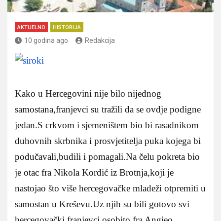
AKTUELNO
HISTORIJA
10 godina ago
Redakcija
Kako u Hercegovini nije bilo nijednog
samostana,franjevci su tražili da se ovdje podigne
jedan.S crkvom i sjemeništem bio bi rasadnikom
duhovnih skrbnika i prosvjetitelja puka kojega bi
podučavali,budili i pomagali.Na čelu pokreta bio
je otac fra Nikola Kordić iz Brotnja,koji je
nastojao što više hercegovačke mladeži otpremiti u
samostan u Kreševu.Uz njih su bili gotovo svi
hercegovački franjevci,osobito fra Angjeo