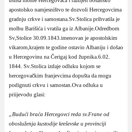
usliša molbe Hercegovaca i razdjeli bosansko
apostolsko namjesništvo te dozvoli Hercegovcima
gradnju crkve i samostana.Sv.Stolica prihvatila je
molbu Barišića i vratila ga iz Albanije.Odredbom
Sv,Stolice 30.09.1843.imenovan je apostolskim
vikarom,krajem te godine ostavio Albaniju i došao
u Hercegovinu na Čerigaj kod župnika.6.02.
1844. Sv.Stolica izdaje odluku kojom se
hercegovačkim franjevcima dopušta da mogu
podignuti crkvu i samostan.Ova odluka u
priijevodu glasi:
„Budući braća Hercegovci reda sv.Frane od
obosluženja kustodije kreševske u provinciji