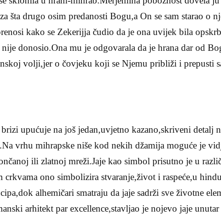
 se sklonila u hram-mihrab.Merjemina pobožnost dovela ju 
i za šta drugo osim predanosti Bogu,a On se sam starao o 
renosi kako se Zekerijja čudio da je ona uvijek bila opsk
ta nije donosio.Ona mu je odgovarala da je hrana dar od Bo
nskoj volji,jer o čovjeku koji se Njemu približi i prepusti
brizi upućuje na još jedan,uvjetno kazano,skriveni detalj
.Na vrhu mihrapske niše kod nekih džamija moguće je vidje
nčanoj ili zlatnoj mreži.Jaje kao simbol prisutno je u razli
 crkvama ono simbolizira stvaranje,život i raspeće,u hindu
ipa,dok alhemičari smatraju da jaje sadrži sve životne el
ski arhitekt par excellence,stavljao je nojevo jaje unutar