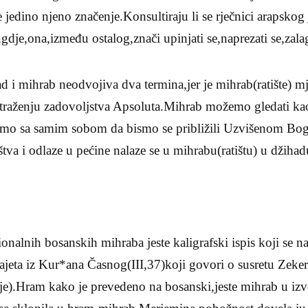
je jedino njeno značenje.Konsultiraju li se rječnici arapskog 
ugdje,ona,između ostalog,znači upinjati se,naprezati se,zalaga
d i mihrab neodvojiva dva termina,jer je mihrab(ratište) m
 traženju zadovoljstva Apsoluta.Mihrab možemo gledati ka
rimo sa samim sobom da bismo se približili Uzvišenom Bo
štva i odlaze u pećine nalaze se u mihrabu(ratištu) u džiha
ionalnih bosanskih mihraba jeste kaligrafski ispis koji se n
ajeta iz Kur*ana Časnog(III,37)koji govori o susretu Zekeri
e).Hram kako je prevedeno na bosanski,jeste mihrab u izvo