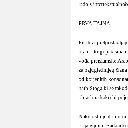
rado s intertekstualnoš
PRVA TAJNA
Filolozi pretpostavlja
hram.Drugi pak smatra
vođa preislamske Ara
za najuglednijeg člana 
od korjenitih konsonana
harb.Stoga bi se takođ
obračuna,kako bi poje
Nakon što je donio mi
prijateljima:“Sada ide