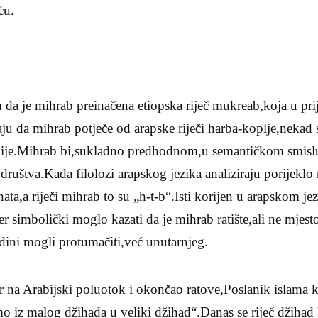
ću.
ju da je mihrab preinačena etiopska riječ mukreab,koja u pr
ju da mihrab potječe od arapske riječi harba-koplje,nekad
bije.Mihrab bi,sukladno predhodnom,u semantičkom smisl
društva.Kada filolozi arapskog jezika analiziraju porijeklo 
ta,a riječi mihrab to su „h-t-b“.Isti korijen u arapskom jezi
er simbolički moglo kazati da je mihrab ratište,ali ne mjest
dini mogli protumačiti,već unutarnjeg.
r na Arabijski poluotok i okončao ratove,Poslanik islama 
mo iz malog džihada u veliki džihad“.Danas se riječ džihad 