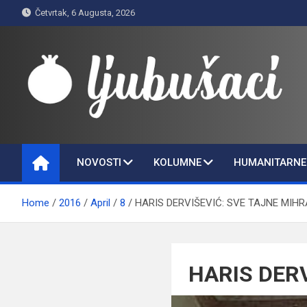
Skip
Četvrtak, 6 Augusta, 2026
to
content
Ljubušaci
Svom voljenom gradu
NOVOSTI
KOLUMNE
HUMANITARNE 
Home
2016
April
8
HARIS DERVIŠEVIĆ: SVE TAJNE MIH
HARIS DER