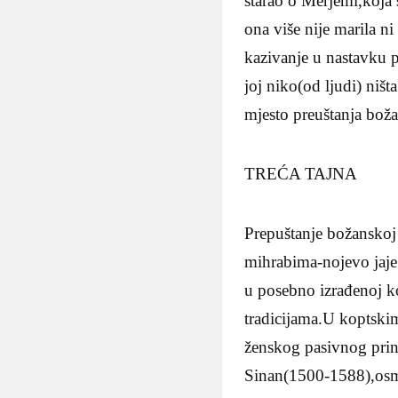
starao o Merjemi,koja
ona više nije marila n
kazivanje u nastavku p
joj niko(od ljudi) niš
mjesto preuštanja boža
TREĆA TAJNA
Prepuštanje božanskoj 
mihrabima-nojevo jaje
u posebno izrađenoj ko
tradicijama.U koptskim
ženskog pasivnog princ
Sinan(1500-1588),osman