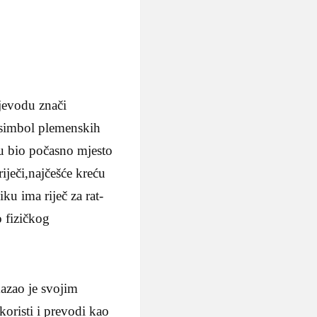
ijevodu znači
 simbol plemenskih
u bio počasno mjesto
riječi,najčešće kreću
ku ima riječ za rat-
o fizičkog
kazao je svojim
koristi i prevodi kao