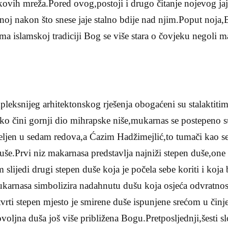
kovih mreža.Pored ovog,postoji i drugo čitanje nojevog jaj
 noj nakon što snese jaje stalno bdije nad njim.Poput noja,
a islamskoj tradiciji Bog se više stara o čovjeku negoli ma
leksnijeg arhitektonskog rješenja obogaćeni su stalaktit
 čini gornji dio mihrapske niše,mukarnas se postepeno 
jeljen u sedam redova,a Ćazim Hadžimejlić,to tumači kao 
uše.Prvi niz makarnasa predstavlja najniži stepen duše,one
 slijedi drugi stepen duše koja je počela sebe koriti i koja 
ukarnasa simbolizira nadahnutu dušu koja osjeća odvratnost
tvrti stepen mjesto je smirene duše ispunjene srećom u čin
ovoljna duša još više približena Bogu.Pretposljednji,šesti 