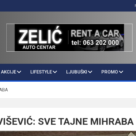
AKCIJE
LIFESTYLE
LJUBUŠKI
PROMO
RABA
VIŠEVIĆ: SVE TAJNE MIHRABA