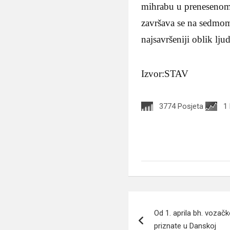
mihrabu u prenesenom
završava se na sedmom
najsavršeniji oblik lj
Izvor:STAV
3774 Posjeta
1
Navigacija
Od 1. aprila bh. vozač
članaka
priznate u Danskoj