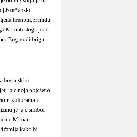
je do tog stupnja da
njoj.Kur*ansko
rbljena hranom,premda
ga.Mihrab stoga jeste
 sam Bog vodi brigu.
 na bosanskim
ti jaje noja obješeno
čitim kulturama i
izmu je jaje simbol
emente.Mimar
 džamija kako bi