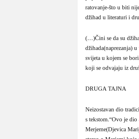
ratovanje-što u biti ni
džihad u literaturi i dr
(…)Čini se da su džiha
džihada(naprezanja) u
svijeta u kojem se bo
koji se odvajaju iz dru
DRUGA TAJNA
Neizostavan dio tradic
s tekstom.“Ovo je dio 
Merjeme(Djevica Marij