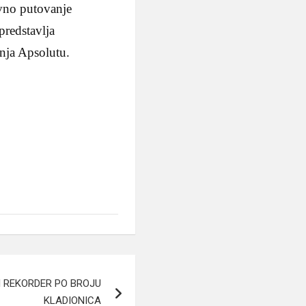
vno putovanje
redstavlja
anja Apsolutu.
I REKORDER PO BROJU
KLADIONICA