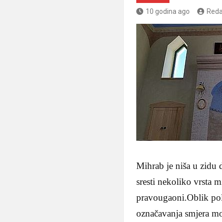
10 godina ago
Reda
Mihrab je niša u zidu
sresti nekoliko vrsta 
pravougaoni.Oblik pol
označavanja smjera mol