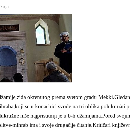
kcija
 džamije,zida okrenutog prema svetom gradu Mekki.Gledan
mihraba,koji se u konačnici svode na tri oblika:polukružni,p
ukružne niše najprisutniji je u b-h džamijama.Pored svojih
itve-mihrab ima i svoje drugačije čitanje.Kritičari književn