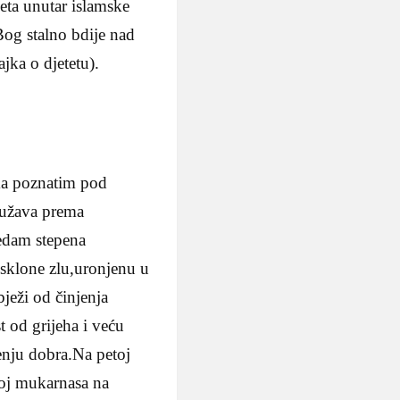
eta unutar islamske
Bog stalno bdije nad
jka o djetetu).
ima poznatim pod
sužava prema
sedam stepena
 sklone zlu,uronjenu u
bježi od činjenja
 od grijeha i veću
jenju dobra.Na petoj
sloj mukarnasa na