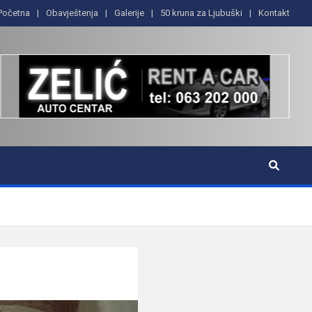
Početna
Obavještenja
Galerije
50 kruna za Ljubuški
Kontakt