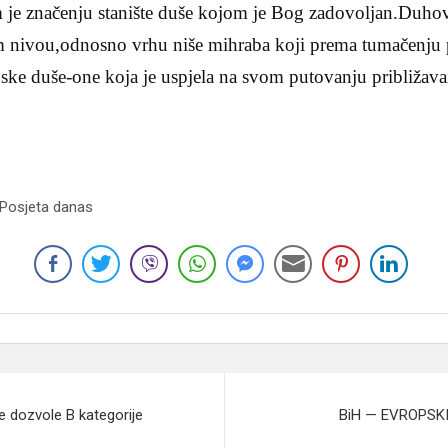
 je značenju stanište duše kojom je Bog zadovoljan.Duho
 nivou,odnosno vrhu niše mihraba koji prema tumačenju p
udske duše-one koja je uspjela na svom putovanju približav
 Posjeta danas
ke dozvole B kategorije
BiH — EVROPSK