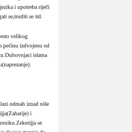
jezika i upotreba riječi
ti se,truditi se itd.
jesto velikog
o pećinu izdvojenu od
gu.Duhovnjaci islama
du(naprezanje).
alazi odmah iznad niše
jja(Zaharije) i
rniku.Zekerijja se