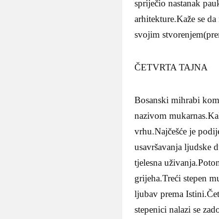
spriječio nastanak pau
arhitekture.Kaže se da
svojim stvorenjem(prem
ČETVRTA TAJNA
Bosanski mihrabi komp
nazivom mukarnas.Kako
vrhu.Najčešće je podi
usavršavanja ljudske d
tjelesna uživanja.Potom
grijeha.Treći stepen m
ljubav prema Istini.Če
stepenici nalazi se zad