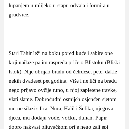
lupanjem u mlijeko u stapu odvaja i formira u
grudvice.
Stari Tahir leži na boku pored kuće i sabire one
koji nailaze pa im raspreda priče o Blistoku (Bliski
Istok). Nije obrijao bradu od četrdeset pete, dakle
nekih dvadeset pet godina. Više i ne liči na bradu
nego prljavo ovčije runo, u njoj zapletene travke,
vlati slame. Dobroćudni osmijeh osjenčen sjetom
mu ne silazi s lica. Nura, Halil i Šefika, njegova
djeca, mu dodaju vode, voćku, duhan. Papir
dobro nakvasi pljuvačkom prije nego zalijepi