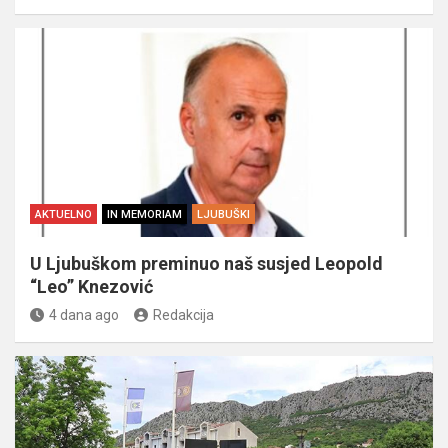
AKTUELNO
IN MEMORIAM
LJUBUŠKI
U Ljubuškom preminuo naš susjed Leopold
“Leo” Knezović
4 dana ago
Redakcija