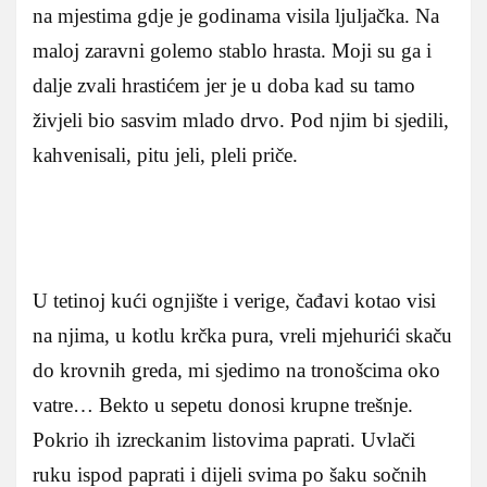
na mjestima gdje je godinama visila ljuljačka. Na
maloj zaravni golemo stablo hrasta. Moji su ga i
dalje zvali hrastićem jer je u doba kad su tamo
živjeli bio sasvim mlado drvo. Pod njim bi sjedili,
kahvenisali, pitu jeli, pleli priče.
U tetinoj kući ognjište i verige, čađavi kotao visi
na njima, u kotlu krčka pura, vreli mjehurići skaču
do krovnih greda, mi sjedimo na tronošcima oko
vatre… Bekto u sepetu donosi krupne trešnje.
Pokrio ih izreckanim listovima paprati. Uvlači
ruku ispod paprati i dijeli svima po šaku sočnih