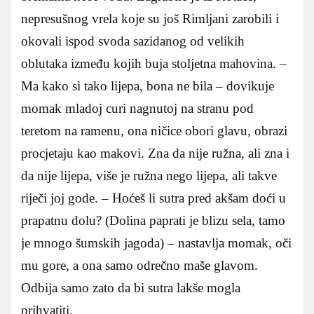
nepresušnog vrela koje su još Rimljani zarobili i
okovali ispod svoda sazidanog od velikih
oblutaka između kojih buja stoljetna mahovina. –
Ma kako si tako lijepa, bona ne bila – dovikuje
momak mladoj curi nagnutoj na stranu pod
teretom na ramenu, ona ničice obori glavu, obrazi
procjetaju kao makovi. Zna da nije ružna, ali zna i
da nije lijepa, više je ružna nego lijepa, ali takve
riječi joj gode. – Hoćeš li sutra pred akšam doći u
prapatnu dolu? (Dolina paprati je blizu sela, tamo
je mnogo šumskih jagoda) – nastavlja momak, oči
mu gore, a ona samo odrečno maše glavom.
Odbija samo zato da bi sutra lakše mogla
prihvatiti.