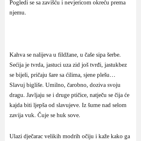
Pogledi se sa zavišću i nevjericom okreću prema
njemu.
Kahva se nalijeva u fildžane, u čaše sipa šerbe.
Sećija je tvrda, jastuci uza zid još tvrđi, jastukbez
se bijeli, pričaju šare sa ćilima, sjene plešu…
Slavuj bigliše. Umilno, čarobno, doziva svoju
dragu. Javljaju se i druge ptičice, natječu se čija će
kajda biti ljepša od slavujeve. Iz šume nad selom
zavija vuk. Čuje se huk sove.
Ulazi dječarac velikih modrih očiju i kaže kako ga