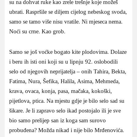
su na dohvat ruke kao zrele trešnje koje možeš
ubrati. Raspršile se diljem cijelog nebeskog svoda,
samo se tamo više nisu vratile. Ni mjeseca nema.
Noći su crne. Kao grob.
Samo se još voćke bogato kite plodovima. Dolaze
i beru ih isti oni koji su u lipnju 92. oslobodili
selo od njegovih neprijatelja – onih Tahira, Bekta,
Fatima, Nura, Šefika, Halila, Asima, Mehmeda,
krava, ovaca, konja, pasa, mačaka, kokoški,
pijetlova, ptica. Na mjestu gdje je bilo selo sad su
šikare. Je li zapravo selo ikad postojalo ili je sve
bio samo prelijep san iz koga sam surovo
probuđena? Možda nikad i nije bilo Mrđenovića.