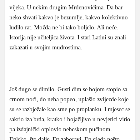
vijeka. U nekim drugim Mrđenovićima. Da bar
neko shvati kakvo je bezumlje, kakvo kolektivno
ludilo rat. Možda ne bi tako boljelo. Ali neće.
Istorija nije učiteljica života. I stari Latini su znali
zakazati u svojim mudrostima.
Još dugo se dimilo. Gusti dim se bojom stopio sa
crnom noći, do neba popeo, uplašio zvijezde koje
su se razbježale kao srne po proplanku. I mjesec se
sakrio iza brda, kratko i bojažljivo u nevjerici virio
pa izdajnički otplovio nebeskom pučinom.
Daleko, što dalje. Da zaboravi. Da gleda nešto