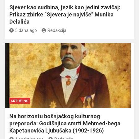
Sjever kao sudbina, jezik kao jedini zavičaj:
Prikaz zbirke “Sjevera je najviše” Muniba
Delalića
5 dana ago
Redakcija
AKTUELNO
Na horizontu bošnjačkog kulturnog
preporoda: Godišnjica smrti Mehmed-bega
Kapetanovića Ljubušaka (1902-1926)