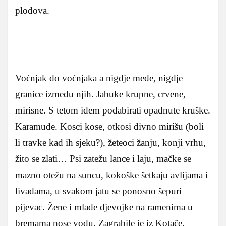
plodova.
Voćnjak do voćnjaka a nigdje međe, nigdje
granice između njih. Jabuke krupne, crvene,
mirisne. S tetom idem podabirati opadnute kruške.
Karamude. Kosci kose, otkosi divno mirišu (boli
li travke kad ih sjeku?), žeteoci žanju, konji vrhu,
žito se zlati… Psi zatežu lance i laju, mačke se
mazno otežu na suncu, kokoške šetkaju avlijama i
livadama, u svakom jatu se ponosno šepuri
pijevac. Žene i mlade djevojke na ramenima u
bremama nose vodu. Zagrabile je iz Kotače,