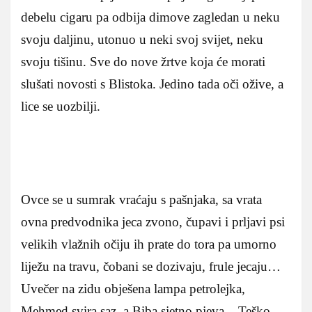
debelu cigaru pa odbija dimove zagledan u neku
svoju daljinu, utonuo u neki svoj svijet, neku
svoju tišinu. Sve do nove žrtve koja će morati
slušati novosti s Blistoka. Jedino tada oči ožive, a
lice se uozbilji.
Ovce se u sumrak vraćaju s pašnjaka, sa vrata
ovna predvodnika jeca zvono, čupavi i prljavi psi
velikih vlažnih očiju ih prate do tora pa umorno
liježu na travu, čobani se dozivaju, frule jecaju…
Uvečer na zidu obješena lampa petrolejka,
Mehmed svira saz, a Biba sjetno pjeva – Teško