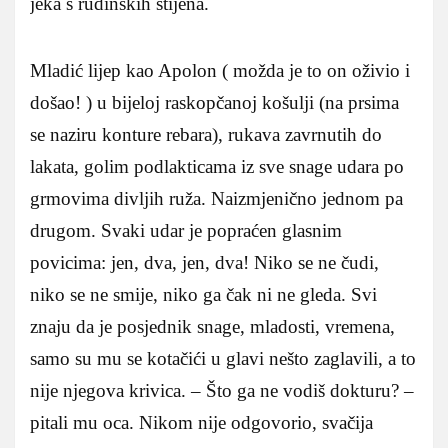
jeka s rudinskih stijena.
Mladić lijep kao Apolon ( možda je to on oživio i
došao! ) u bijeloj raskopčanoj košulji (na prsima
se naziru konture rebara), rukava zavrnutih do
lakata, golim podlakticama iz sve snage udara po
grmovima divljih ruža. Naizmjenično jednom pa
drugom. Svaki udar je popraćen glasnim
povicima: jen, dva, jen, dva! Niko se ne čudi,
niko se ne smije, niko ga čak ni ne gleda. Svi
znaju da je posjednik snage, mladosti, vremena,
samo su mu se kotačići u glavi nešto zaglavili, a to
nije njegova krivica. – Što ga ne vodiš dokturu? –
pitali mu oca. Nikom nije odgovorio, svačija