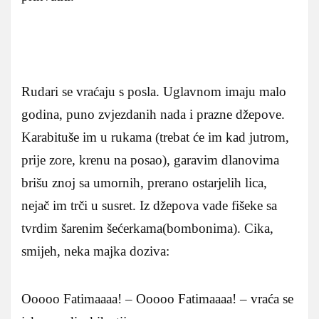
Rudari se vraćaju s posla. Uglavnom imaju malo
godina, puno zvjezdanih nada i prazne džepove.
Karabituše im u rukama (trebat će im kad jutrom,
prije zore, krenu na posao), garavim dlanovima
brišu znoj sa umornih, prerano ostarjelih lica,
nejač im trči u susret. Iz džepova vade fišeke sa
tvrdim šarenim šećerkama(bombonima). Cika,
smijeh, neka majka doziva:
Ooooo Fatimaaaa! – Ooooo Fatimaaaa! – vraća se