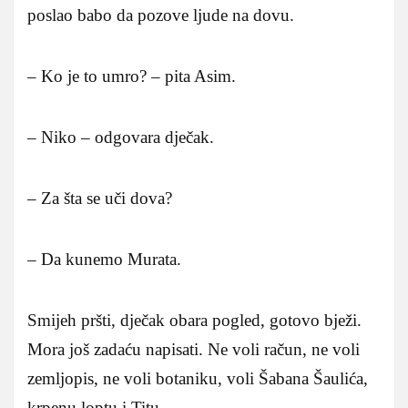
poslao babo da pozove ljude na dovu.
– Ko je to umro? – pita Asim.
– Niko – odgovara dječak.
– Za šta se uči dova?
– Da kunemo Murata.
Smijeh pršti, dječak obara pogled, gotovo bježi.
Mora još zadaću napisati. Ne voli račun, ne voli
zemljopis, ne voli botaniku, voli Šabana Šaulića,
krpenu loptu i Titu.