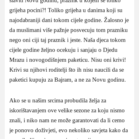
slaviti Novu godinu, praznik u kojem se toliko
grijeha pocini?! Toliko grijeha u danima koji su
najodabraniji dani tokom cijele godine. Žalosno je
da muslimani više pažnje posvecuju tom prazniku
nego oni ciji taj praznik i jeste. Naša djeca tokom
cijele godine željno ocekuju i sanjaju o Djedu
Mrazu i novogodišnjem paketicu. Nisu oni krivi!
Krivi su njihovi roditelji što ih nisu naucili da se
paketici kupuju za Bajram, a ne za Novu godinu.
Ako se u našim srcima probudila želja za
iskorištavanjem ove velike sezone za koju nismo
znali, i niko nam ne može garantovati da li cemo
je ponovo doživjeti, evo nekoliko savjeta kako da