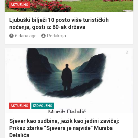
AKTUELNO
Ljubuški bilježi 10 posto više turističkih
noćenja, gosti iz 60-ak država
6 dana ago
Redakcija
AKTUELNO
IZDVOJENO
Sjever kao sudbina, jezik kao jedini zavičaj:
Prikaz zbirke “Sjevera je najviše” Muniba
Delalića