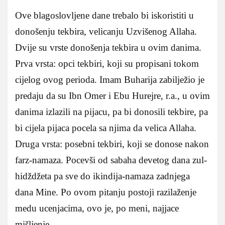
Ove blagoslovljene dane trebalo bi iskoristiti u
donošenju tekbira, velicanju Uzvišenog Allaha.
Dvije su vrste donošenja tekbira u ovim danima.
Prva vrsta: opci tekbiri, koji su propisani tokom
cijelog ovog perioda. Imam Buharija zabilježio je
predaju da su Ibn Omer i Ebu Hurejre, r.a., u ovim
danima izlazili na pijacu, pa bi donosili tekbire, pa
bi cijela pijaca pocela sa njima da velica Allaha.
Druga vrsta: posebni tekbiri, koji se donose nakon
farz-namaza. Pocevši od sabaha devetog dana zul-
hidždžeta pa sve do ikindija-namaza zadnjega
dana Mine. Po ovom pitanju postoji razilaženje
medu ucenjacima, ovo je, po meni, najjace
mišljenje.