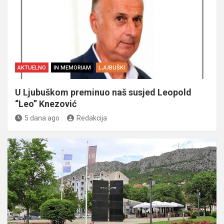
AKTUELNO
IN MEMORIAM
LJUBUŠKI
U Ljubuškom preminuo naš susjed Leopold
“Leo” Knezović
5 dana ago
Redakcija