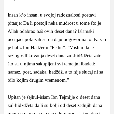
Insan k’o insan, u svojoj radoznalosti postavi
pitanje: Da li postoji neka mudrost u tome što je
Allah odabrao baš ovih deset dana? Islamski
ucenjaci pokušali su da daju odgovor na to. Kazao
je hafiz Ibn Hadžer u ”Fethu”: ”Mislim da je
razlog odlikovanja deset dana zul-hidždžeta zato
što su u njima sakupljeni svi temeljni ibadeti:
namaz, post, sadaka, hadždž, a to nije slucaj ni sa
bilo kojim drugim vremenom.”
Upitan je šejhul-islam Ibn Tejmijje o deset dana
zul-hidždžeta da li su bolji od deset zadnjih dana
mjeseca ramazana, pa je odgovorio: ”Dani deset