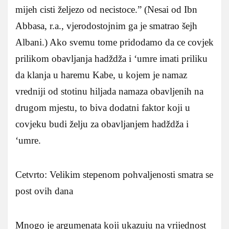
mijeh cisti željezo od necistoce.” (Nesai od Ibn
Abbasa, r.a., vjerodostojnim ga je smatrao šejh
Albani.) Ako svemu tome pridodamo da ce covjek
prilikom obavljanja hadždža i ‘umre imati priliku
da klanja u haremu Kabe, u kojem je namaz
vredniji od stotinu hiljada namaza obavljenih na
drugom mjestu, to biva dodatni faktor koji u
covjeku budi želju za obavljanjem hadždža i
‘umre.
Cetvrto: Velikim stepenom pohvaljenosti smatra se
post ovih dana
Mnogo je argumenata koji ukazuju na vrijednost