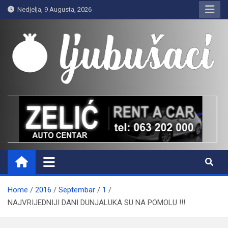
Skip
Nedjelja, 9 Augusta, 2026
to
content
Ljubušaci
Svom voljenom gradu
Home
2016
Septembar
1
NAJVRIJEDNIJI DANI DUNJALUKA SU NA POMOLU !!!