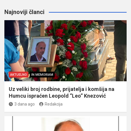
Najnoviji članci
AKTUELNO
IN MEMORIAM
Uz veliki broj rodbine, prijatelja i komšija na
Humcu ispraćen Leopold “Leo” Knezović
3 dana ago
Redakcija