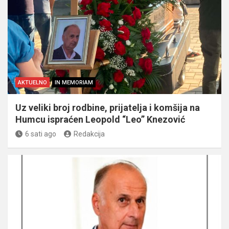
AKTUELNO
IN MEMORIAM
Uz veliki broj rodbine, prijatelja i komšija na
Humcu ispraćen Leopold “Leo” Knezović
6 sati ago
Redakcija