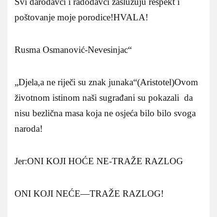
Svi darodavci i radodavci zaslužuju respekt i
poštovanje moje porodice!HVALA!
Rusma Osmanović-Nevesinjac“
„Djela,a ne riječi su znak junaka“(Aristotel)Ovom
životnom istinom naši sugrađani su pokazali da
nisu bezlična masa koja ne osjeća bilo bilo svoga
naroda!
Jer:ONI KOJI HOĆE NE-TRAŽE RAZLOG
ONI KOJI NEĆE—TRAŽE RAZLOG!