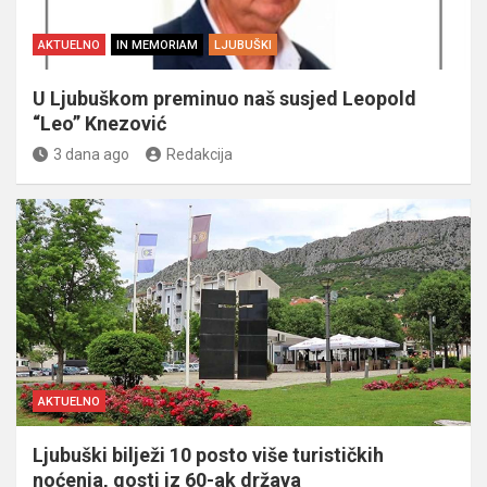
AKTUELNO
IN MEMORIAM
LJUBUŠKI
U Ljubuškom preminuo naš susjed Leopold
“Leo” Knezović
3 dana ago
Redakcija
AKTUELNO
Ljubuški bilježi 10 posto više turističkih
noćenja, gosti iz 60-ak država