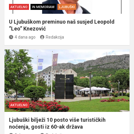
AKTUELNO
IN MEMORIAM
LJUBUŠKI
U Ljubuškom preminuo naš susjed Leopold
“Leo” Knezović
4 dana ago
Redakcija
AKTUELNO
Ljubuški bilježi 10 posto više turističkih
noćenja, gosti iz 60-ak država