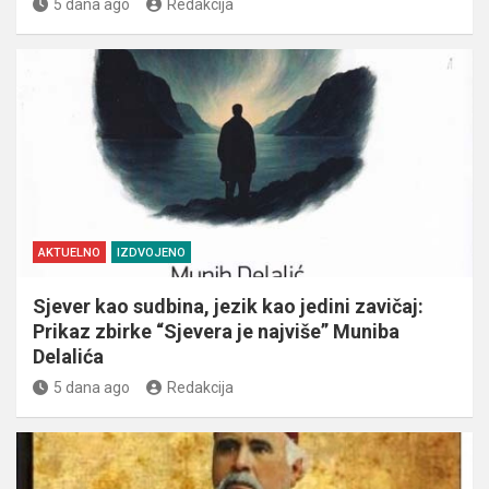
5 dana ago
Redakcija
AKTUELNO
IZDVOJENO
Sjever kao sudbina, jezik kao jedini zavičaj:
Prikaz zbirke “Sjevera je najviše” Muniba
Delalića
5 dana ago
Redakcija