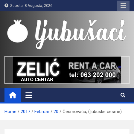
Skip
Subota, 8 Augusta, 2026
to
content
Ljubušaci
Svom voljenom gradu
Home
2017
Februar
20
Česmovača, (ljubuske cesme)