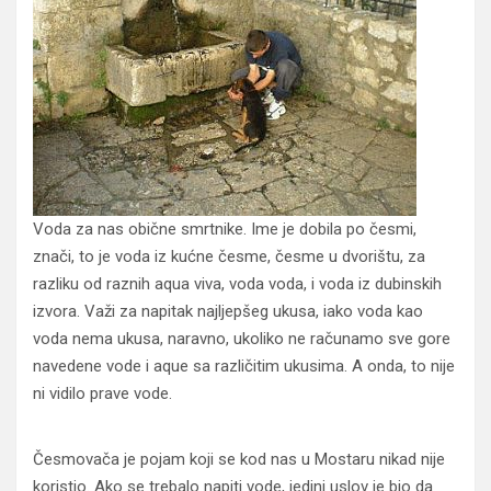
Voda za nas obične smrtnike.
Ime je dobila po česmi,
znači, to je voda iz kućne česme, česme u dvorištu
, za
razliku od raznih aqua viva, voda voda,
i
voda i
z
dubinskih
izvora.
Važi za napitak najljepšeg ukusa, iako voda kao
voda nema ukusa, naravno, ukoliko ne računamo sve gore
navedene vode i aque sa različitim ukusima. A onda, to nije
ni vidilo prave vode.
Česmovača je pojam koji se kod nas u Mostaru nikad nije
koristio. Ako se trebalo napiti vode, jedini uslov je bio da