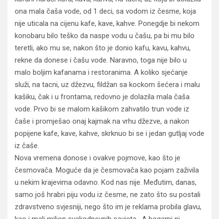
ona mala čaša vode, od 1 deci, sa vodom iz česme, koja
nije uticala na cijenu kafe, kave, kahve. Ponegdje bi nekom
konobaru bilo teško da naspe vodu u čašu, pa bi mu bilo
teretli, ako mu se, nakon što je donio kafu, kavu, kahvu,
rekne da donese i čašu vode. Naravno, toga nije bilo u
malo boljim kafanama i restoranima. A koliko sjećanje
služi, na tacni, uz džezvu, fildžan sa kockom šećera i malu
kašiku, čak i u frontama, redovno je dolazila mala čaša
vode. Prvo bi se malom kašikom zahvatilo trun vode iz
čaše i promješao onaj kajmak na vrhu džezve, a nakon
popijene kafe, kave, kahve, skrknuo bi se i jedan gutljaj vode
iz čaše.
Nova vremena donose i ovakve pojmove, kao što je
česmovača. Moguće da je česmovača kao pojam zaživila
u nekim krajevima odavno. Kod nas nije. Međutim, danas,
samo još hrabri piju vodu iz česme, ne zato što su postali
zdravstveno svjesniji, nego što im je reklama probila glavu,
kao i mali milion svakodnevnih savjeta . A bogami ni