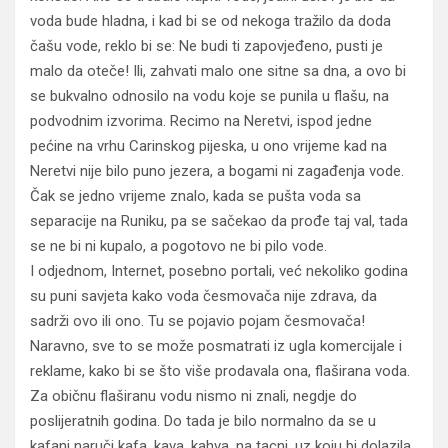
voda bude hladna, i kad bi se od nekoga tražilo da doda
čašu vode, reklo bi se: Ne budi ti zapovjeđeno, pusti je
malo da oteče! Ili, zahvati malo one sitne sa dna, a ovo bi
se bukvalno odnosilo na vodu koje se punila u flašu, na
podvodnim izvorima. Recimo na Neretvi, ispod jedne
pećine na vrhu Carinskog pijeska, u ono vrijeme kad na
Neretvi nije bilo puno jezera, a bogami ni zagađenja vode.
Čak se jedno vrijeme znalo, kada se pušta voda sa
separacije na Runiku, pa se sačekao da prođe taj val, tada
se ne bi ni kupalo, a pogotovo ne bi pilo vode.
I odjednom, Internet, posebno portali, već nekoliko godina
su puni savjeta kako voda česmovača nije zdrava, da
sadrži ovo ili ono. Tu se pojavio pojam česmovača!
Naravno, sve to se može posmatrati iz ugla komercijale i
reklame, kako bi se što više prodavala ona, flaširana voda.
Za običnu flaširanu vodu nismo ni znali, negdje do
poslijeratnih godina. Do tada je bilo normalno da se u
kafani naruči kafa, kava, kahva, na tacni, uz koju bi dolazila