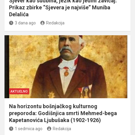
Sjever kao sudbina, jezik kao jedini zavičaj:
Prikaz zbirke “Sjevera je najviše” Muniba
Delalića
3 dana ago
Redakcija
AKTUELNO
Na horizontu bošnjačkog kulturnog
preporoda: Godišnjica smrti Mehmed-bega
Kapetanovića Ljubušaka (1902-1926)
1 sedmica ago
Redakcija