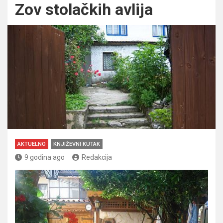
Zov stolačkih avlija
AKTUELNO
KNJIŽEVNI KUTAK
9 godina ago
Redakcija