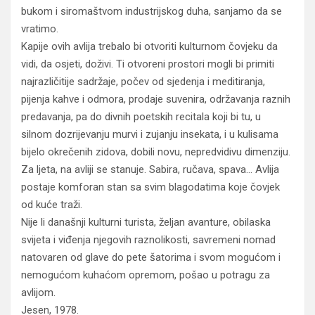
bukom i siromaštvom industrijskog duha, sanjamo da se
vratimo.
Kapije ovih avlija trebalo bi otvoriti kulturnom čovjeku da
vidi, da osjeti, doživi. Ti otvoreni prostori mogli bi primiti
najrazličitije sadržaje, počev od sjedenja i meditiranja,
pijenja kahve i odmora, prodaje suvenira, održavanja raznih
predavanja, pa do divnih poetskih recitala koji bi tu, u
silnom dozrijevanju murvi i zujanju insekata, i u kulisama
bijelo okrečenih zidova, dobili novu, nepredvidivu dimenziju.
Za ljeta, na avliji se stanuje. Sabira, ručava, spava… Avlija
postaje komforan stan sa svim blagodatima koje čovjek
od kuće traži.
Nije li današnji kulturni turista, željan avanture, obilaska
svijeta i viđenja njegovih raznolikosti, savremeni nomad
natovaren od glave do pete šatorima i svom mogućom i
nemogućom kuhaćom opremom, pošao u potragu za
avlijom.
Jesen, 1978.