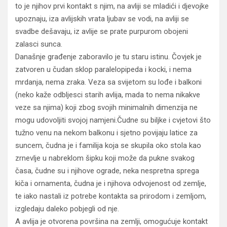
to je njihov prvi kontakt s njim, na avliji se mladići i djevojke
upoznaju, iza avlijskih vrata ljubav se vodi, na avliji se
svadbe dešavaju, iz avlije se prate purpurom obojeni
zalasci sunca.
Današnje građenje zaboravilo je tu staru istinu. Čovjek je
zatvoren u čudan sklop paralelopipeda i kocki, i nema
mrdanja, nema zraka. Veza sa svijetom su lođe i balkoni
(neko kaže odbljesci starih avlija, mada to nema nikakve
veze sa njima) koji zbog svojih minimalnih dimenzija ne
mogu udovoljiti svojoj namjeni.Čudne su biljke i cvjetovi što
tužno venu na nekom balkonu i sjetno povijaju latice za
suncem, čudna je i familija koja se skupila oko stola kao
zrnevlje u nabreklom šipku koji može da pukne svakog
časa, čudne su i njihove ograde, neka nespretna sprega
kiča i ornamenta, čudna je i njihova odvojenost od zemlje,
te iako nastali iz potrebe kontakta sa prirodom i zemljom,
izgledaju daleko pobjegli od nje.
A avlija je otvorena površina na zemlji, omogućuje kontakt