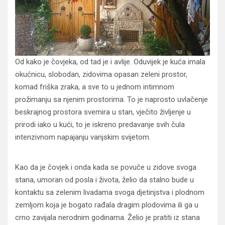
Od kako je čovjeka, od tad je i avlije. Oduvijek je kuća imala
okućnicu, slobodan, zidovima opasan zeleni prostor,
komad friška zraka, a sve to u jednom intimnom
prožimanju sa njenim prostorima. To je naprosto uvlačenje
beskrajnog prostora svemira u stan, vječito življenje u
prirodi iako u kući, to je iskreno predavanje svih čula
intenzivnom napajanju vanjskim svijetom.
Kao da je čovjek i onda kada se povuče u zidove svoga
stana, umoran od posla i života, želio da stalno bude u
kontaktu sa zelenim livadama svoga djetinjstva i plodnom
zemljom koja je bogato rađala dragim plodovima ili ga u
crno zavijala nerodnim godinama. Želio je pratiti iz stana