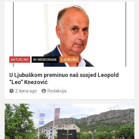
AKTUELNO
IN MEMORIAM
LJUBUŠKI
U Ljubuškom preminuo naš susjed Leopold
“Leo” Knezović
2 dana ago
Redakcija