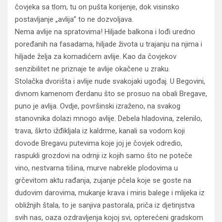
čovjeka sa tlom, tu on pušta korijenje, dok visinsko
postavljanje „avlija” to ne dozvoljava.
Nema avlije na spratovima! Hiljade balkona i lođi uredno
poređanih na fasadama, hiljade života u trajanju na njima i
hiljade želja za komadićem avlije. Kao da čovjekov
senzibilitet ne priznaje te avlije okačene u zraku.
Stolačka dvorišta i avlije nude svakojaki ugođaj. U Begovini,
divnom kamenom đerdanu što se prosuo na obali Bregave,
puno je avlija. Ovdje, površinski izraženo, na svakog
stanovnika dolazi mnogo avlije. Debela hladovina, zelenilo,
trava, škrto ižđikljala iz kaldrme, kanali sa vodom koji
dovode Bregavu putevima koje joj je čovjek odredio,
raspukli grozdovi na odrnji iz kojih samo što ne poteče
vino, nestvarna tišina, murve nabrekle plodovima u
grčevitom aktu rađanja, zujanje pčela koje se goste na
dudovim darovima, mukanje krava i miris balege i mlijeka iz
obližnjih štala, to je sanjiva pastorala, priča iz djetinjstva
svih nas, oaza ozdravljenja kojoj svi, opterećeni gradskom