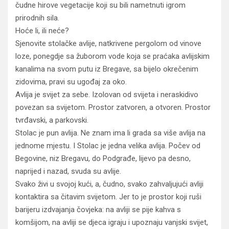
čudne hirove vegetacije koji su bili nametnuti igrom
prirodnih sila.
Hoće li, ili neće?
Sjenovite stolačke avlije, natkrivene pergolom od vinove
loze, ponegdje sa žuborom vode koja se praćaka avlijskim
kanalima na svom putu iz Bregave, sa bijelo okrečenim
zidovima, pravi su ugođaj za oko.
Avlija je svijet za sebe. Izolovan od svijeta i neraskidivo
povezan sa svijetom. Prostor zatvoren, a otvoren. Prostor
tvrđavski, a parkovski.
Stolac je pun avlija. Ne znam ima li grada sa više avlija na
jednome mjestu. I Stolac je jedna velika avlija. Počev od
Begovine, niz Bregavu, do Podgrađe, lijevo pa desno,
naprijed i nazad, svuda su avlije.
Svako živi u svojoj kući, a, čudno, svako zahvaljujući avliji
kontaktira sa čitavim svijetom. Jer to je prostor koji ruši
barijeru izdvajanja čovjeka: na avliji se pije kahva s
komšijom, na avliji se djeca igraju i upoznaju vanjski svijet,