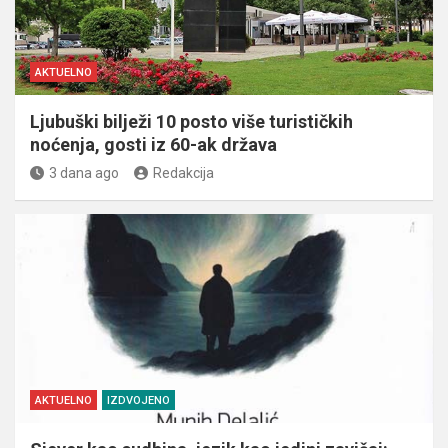
AKTUELNO
Ljubuški bilježi 10 posto više turističkih
noćenja, gosti iz 60-ak država
3 dana ago
Redakcija
AKTUELNO
IZDVOJENO