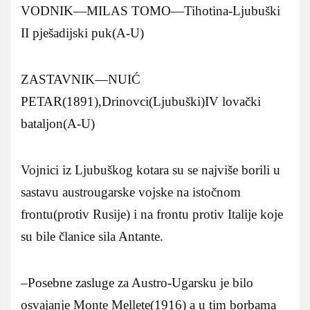
VODNIK—MILAS TOMO—Tihotina-Ljubuški
II pješadijski puk(A-U)
ZASTAVNIK—NUIĆ
PETAR(1891),Drinovci(Ljubuški)IV lovački
bataljon(A-U)
Vojnici iz Ljubuškog kotara su se najviše borili u
sastavu austrougarske vojske na istočnom
frontu(protiv Rusije) i na frontu protiv Italije koje
su bile članice sila Antante.
–Posebne zasluge za Austro-Ugarsku je bilo
osvajanje Monte Mellete(1916) a u tim borbama