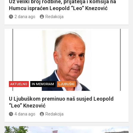
Uz veliki broj rodbine, prijatelja i komšija na
Humcu ispraćen Leopold “Leo” Knezović
2 dana ago
Redakcija
AKTUELNO
IN MEMORIAM
LJUBUŠKI
U Ljubuškom preminuo naš susjed Leopold
“Leo” Knezović
4 dana ago
Redakcija