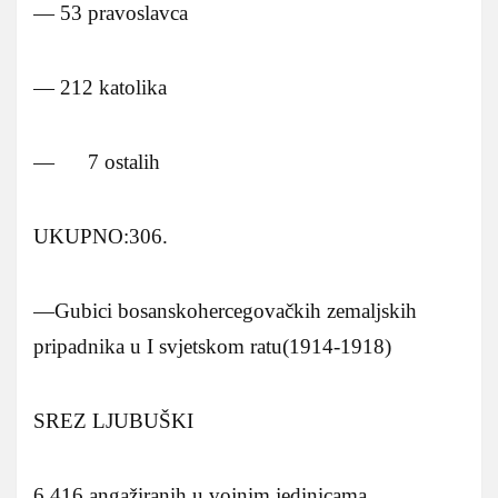
— 53 pravoslavca
— 212 katolika
— 7 ostalih
UKUPNO:306.
—Gubici bosanskohercegovačkih zemaljskih
pripadnika u I svjetskom ratu(1914-1918)
SREZ LJUBUŠKI
6.416 angažiranih u vojnim jedinicama