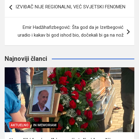
Navigacija
IZVIĐAČ NIJE REGIONALNI, VEĆ SVJETSKI FENOMEN
članaka
Emir Hadžihafizbegović: Šta god da je Izetbegović
uradio i kakav bi god ishod bio, dočekali bi ga na nož
Najnoviji članci
AKTUELNO
IN MEMORIAM