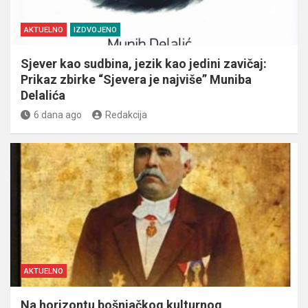
AKTUELNO
IZDVOJENO
Sjever kao sudbina, jezik kao jedini zavičaj:
Prikaz zbirke “Sjevera je najviše” Muniba
Delalića
6 dana ago
Redakcija
AKTUELNO
Na horizontu bošnjačkog kulturnog