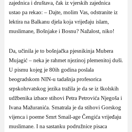
zajednica i društava, čak iz vjerskih zajednica
ustao pa rekao: – Dajte, molim Vas, odstranite iz
lektira na Balkanu djela koja vrijeđaju islam,
muslimane, Bošnjake i Bosnu? Nažalost, niko!
Da, učinila je to bošnjačka pjesnikinja Mubera
Mujagić – neka je rahmet njezinoj plemenitoj duši.
U pismu kojeg je 80ih godina poslala
beogradskom NIN-u tadašnja profesorica
srpskohrvatskog jezika tražila je da se iz školskih
udžbenika izbace stihovi Petra Petrovića Njegoša i
Ivana Mažuranića. Smatrala je da stihovi Gorskog
vijenca i poeme Smrt Smail-age Čengića vrijeđaju
muslimane. I na sastanku podružnice pisaca