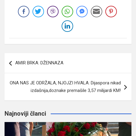
Navigacija
AMIR BRKA: DŽENNAZA
članaka
ONA NAS JE ODRŽALA, NJOJZI HVALA: Dijaspora nikad
izdašnija,doznake premašile 3,57 milijardi KM!
Najnoviji članci