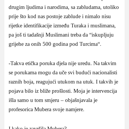
drugim ljudima i narodima, sa zabludama, utoliko
prije što kod nas postoje zablude i nimalo nisu
rijetke identifikacije između Turaka i muslimana,
pa još ti tadašnji Muslimani treba da “iskupljuju
grijehe za onih 500 godina pod Turcima“.
-Takva etička poruka djela nije uredu. Na takvim
se porukama mogu da uče svi budući nacionalisti
raznih boja, reagujući utukom na utuk. I takvih je
pojava bilo iz bliže prošlosti. Moja je intervencija
išla samo u tom smjeru – objašnjavala je
profesorica Mubera svoje namjere.
I kako je završila Mubera?