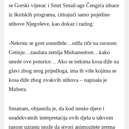
se Gorski vijenac i Smrt Smail-age Čengića izbace
iz školskih programa, citirajući samo pojedine
stihove Njegoševe, kao dokaz i razlog:
-Nekrstu se gore usmrđeše…odža riče na ravnom
Cetinju…zaudara zemlja Muhamedom…kako
smrde ove poturice… Ako se nekima kosa diže na
glavi zbog mog prijedloga, ima ih više kojima se
kosa diže zbog ovakvih stihova – napisala je
Mubera.
Smatram, objasnila je, da kod neuke djece i
neadekvatnih interpretacija ovih djela u takvom
ranom uzrastu može da stvori animozitete prema