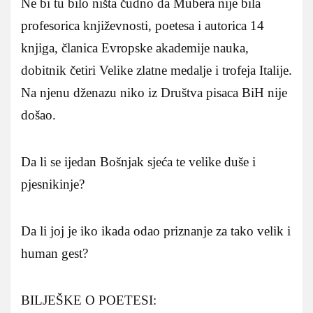
Ne bi tu bilo ništa čudno da Mubera nije bila
profesorica književnosti, poetesa i autorica 14
knjiga, članica Evropske akademije nauka,
dobitnik četiri Velike zlatne medalje i trofeja Italije.
Na njenu dženazu niko iz Društva pisaca BiH nije
došao.
Da li se ijedan Bošnjak sjeća te velike duše i
pjesnikinje?
Da li joj je iko ikada odao priznanje za tako velik i
human gest?
BILJEŠKE O POETESI: