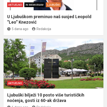
AKTUELNO
IN MEMORIAM
LJUBUŠKI
U Ljubuškom preminuo naš susjed Leopold
“Leo” Knezović
5 dana ago
Redakcija
AKTUELNO
Ljubuški bilježi 10 posto više turističkih
noćenja, gosti iz 60-ak država