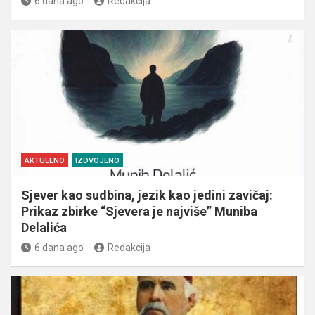
6 dana ago
Redakcija
AKTUELNO
IZDVOJENO
Sjever kao sudbina, jezik kao jedini zavičaj:
Prikaz zbirke “Sjevera je najviše” Muniba
Delalića
6 dana ago
Redakcija