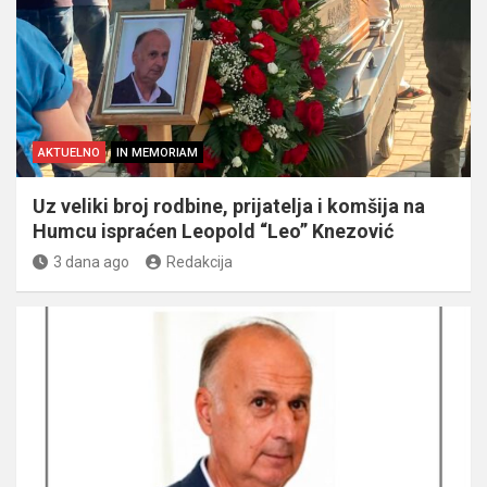
AKTUELNO
IN MEMORIAM
Uz veliki broj rodbine, prijatelja i komšija na
Humcu ispraćen Leopold “Leo” Knezović
3 dana ago
Redakcija