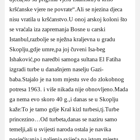
kršćanske vjere ne povrate“.Ali se njezina djeca
nisu vratila u kršćanstvo.U onoj arskoj koloni što
se vraćala iza zapremanja Bosne u carski
Istanbul,razbolje se nježna kraljevna u gradu
Skoplju,gdje umre,pa joj čuveni Isa-beg
Ishaković,po naredbi samoga sultana El Fatiha
izgradi turbe u današnjem naselju Gazi-
baba.Stajalo je na tom mjestu sve do zlokobnog
potresa 1963. i više nikada nije obnovljeno.Mada
ga nema evo skoro 40 g.,i danas se u Skoplju
kaže:To je tamo gdje Kral kizl turbesi,tj.Turbe
princezino…Od turbeta,danas se naziru samo
temelji,ali u svijesti naroda ostala je navika
posjećivanja i paljenja svijeća na istom mjestu.