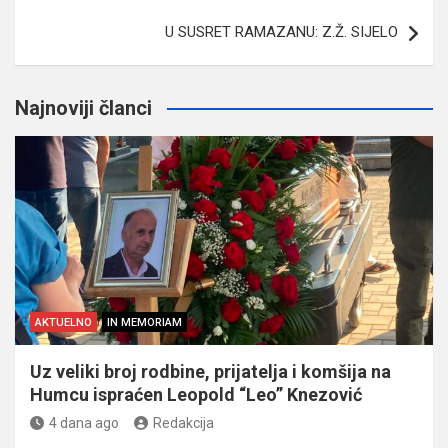
U SUSRET RAMAZANU: Z.Ž. SIJELO
Najnoviji članci
AKTUELNO
IN MEMORIAM
Uz veliki broj rodbine, prijatelja i komšija na
Humcu ispraćen Leopold “Leo” Knezović
4 dana ago
Redakcija