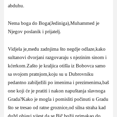
abduhu.
Nema boga do Boga(Jediniga),Muhammed je
Njegov poslanik i prijatelj.
Vidjela je,među zadnjima što negdje odlaze,kako
sultanovi dvorjani razgovaraju s njezinim sinom i
kćerkom.Zašto je kraljica otišla iz Bobovca samo
sa svojom pratnjom,koju su u Dubrovniku
pedantno zabilježili po imenima i prezimenima,baš
one koji će je pratiti i nakon napuštanja slavnoga
Grada?Kako je mogla i pomisliti počinuti u Gradu
što se tresao od ratne groznice,od silna straha kad
dužd objavi vijest da se Bič božji primakao do