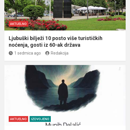
AKTUELNO
Ljubuški bilježi 10 posto više turističkih
noćenja, gosti iz 60-ak država
1 sedmica ago
Redakcija
AKTUELNO
IZDVOJENO