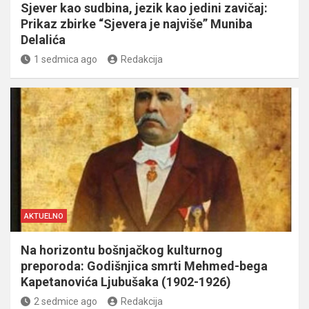
Sjever kao sudbina, jezik kao jedini zavičaj:
Prikaz zbirke “Sjevera je najviše” Muniba
Delalića
1 sedmica ago
Redakcija
AKTUELNO
Na horizontu bošnjačkog kulturnog
preporoda: Godišnjica smrti Mehmed-bega
Kapetanovića Ljubušaka (1902-1926)
2 sedmice ago
Redakcija