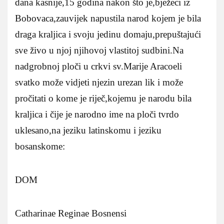
dana kasnije,15 godina nakon što je,bježeci iz
Bobovaca,zauvijek napustila narod kojem je bila
draga kraljica i svoju jedinu domaju,prepuštajući
sve živo u njoj njihovoj vlastitoj sudbini.Na
nadgrobnoj ploči u crkvi sv.Marije Aracoeli
svatko može vidjeti njezin urezan lik i može
pročitati o kome je riječ,kojemu je narodu bila
kraljica i čije je narodno ime na ploči tvrdo
uklesano,na jeziku latinskomu i jeziku
bosanskome:
DOM
Catharinae Reginae Bosnensi