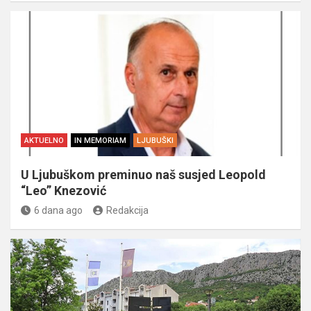
AKTUELNO
IN MEMORIAM
LJUBUŠKI
U Ljubuškom preminuo naš susjed Leopold
“Leo” Knezović
6 dana ago
Redakcija