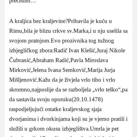
prečistim…
A kraljica bez kraljevine?Pribavila je kuću u
Rimu,bila je blizu crkve sv.Marka,i u nju uselila sa
svojom pratnjom.Evo prozivnika tog tužnog
izbjegličkog zbora:Radič Ivan Klešić,Juraj Nikole
Čubranić,Abraham Radić,Pavla Miroslava
Mirković,Jelena Ivana Semković,Marija Jurja
Mišljenović.Kažu da je živjela vrlo tiho i vrlo
skromno,najposlije da se razboljela „vrlo teško“,pa
da sastavila svoju oporuku(20.10.1478)
raspodjeljujući ostatke kraljevskog sjaja
dvorjanima i dvorkinjama koji su je vjerno pratili i
služili u grkom okusu izbjeglištva.Umrla je pet