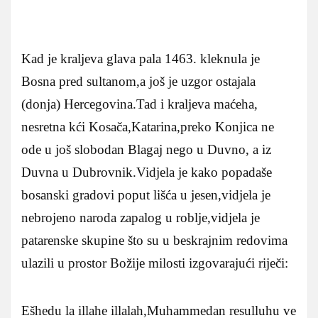
Kad je kraljeva glava pala 1463. kleknula je
Bosna pred sultanom,a još je uzgor ostajala
(donja) Hercegovina.Tad i kraljeva maćeha,
nesretna kći Kosača,Katarina,preko Konjica ne
ode u još slobodan Blagaj nego u Duvno, a iz
Duvna u Dubrovnik.Vidjela je kako popadaše
bosanski gradovi poput lišća u jesen,vidjela je
nebrojeno naroda zapalog u roblje,vidjela je
patarenske skupine što su u beskrajnim redovima
ulazili u prostor Božije milosti izgovarajući riječi:
Ešhedu la illahe illalah,Muhammedan resulluhu ve