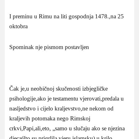
I preminu u Rimu na liti gospodnja 1478.,na 25
oktobra
Spominak nje pismom postavljen
Čak je,u neobičnoj skučenosti izbjegličke
psihologije,ako je testamentu vjerovati,predala u
nasljedstvo i cijelo kraljevstvo,ne nekom od
kraljevih potomaka nego Rimskoj
crkvi,Papi,ali,eto, „samo u slučaju ako se njezina
djeca(što su prigrlila vjeru islamsku) u krilo