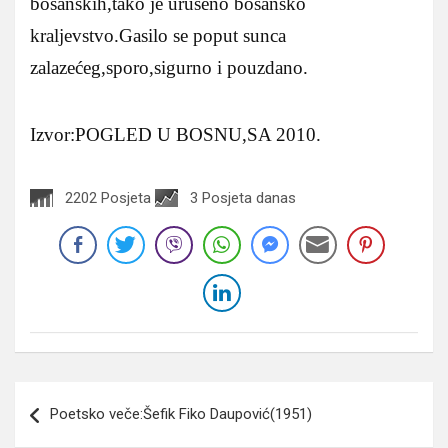
bosanskih,tako je urušeno bosansko
kraljevstvo.Gasilo se poput sunca
zalazećeg,sporo,sigurno i pouzdano.
Izvor:POGLED U BOSNU,SA 2010.
2202 Posjeta
3 Posjeta danas
Navigacija
Poetsko veče:Šefik Fiko Daupović(1951)
članaka