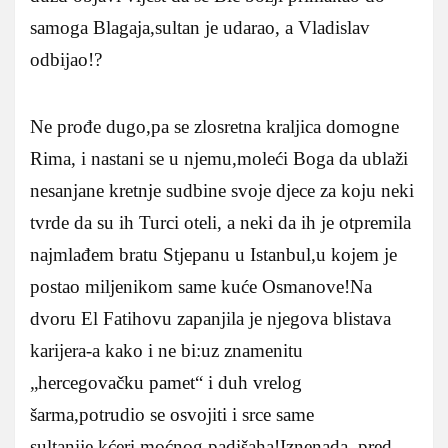
samoga Blagaja,sultan je udarao, a Vladislav
odbijao!?
Ne prođe dugo,pa se zlosretna kraljica domogne
Rima, i nastani se u njemu,moleći Boga da ublaži
nesanjane kretnje sudbine svoje djece za koju neki
tvrde da su ih Turci oteli, a neki da ih je otpremila
najmlađem bratu Stjepanu u Istanbul,u kojem je
postao miljenikom same kuće Osmanove!Na
dvoru El Fatihovu zapanjila je njegova blistava
karijera-a kako i ne bi:uz znamenitu
„hercegovačku pamet“ i duh vrelog
šarma,potrudio se osvojiti i srce same
sultanije,kćeri moćnog padišaha!Iznenada, pred