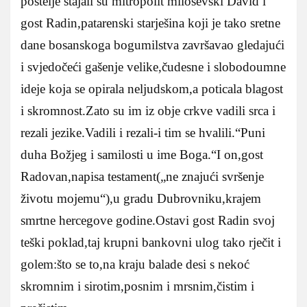
postelje stajali su mitropolit miloševski David i
gost Radin,patarenski starješina koji je tako sretne
dane bosanskoga bogumilstva završavao gledajući
i svjedočeći gašenje velike,čudesne i slobodoumne
ideje koja se opirala neljudskom,a poticala blagost
i skromnost.Zato su im iz obje crkve vadili srca i
rezali jezike.Vadili i rezali-i tim se hvalili.“Puni
duha Božjeg i samilosti u ime Boga.“I on,gost
Radovan,napisa testament(„ne znajući svršenje
životu mojemu“),u gradu Dubrovniku,krajem
smrtne hercegove godine.Ostavi gost Radin svoj
teški poklad,taj krupni bankovni ulog tako rječit i
golem:što se to,na kraju balade desi s nekoć
skromnim i sirotim,posnim i mrsnim,čistim i