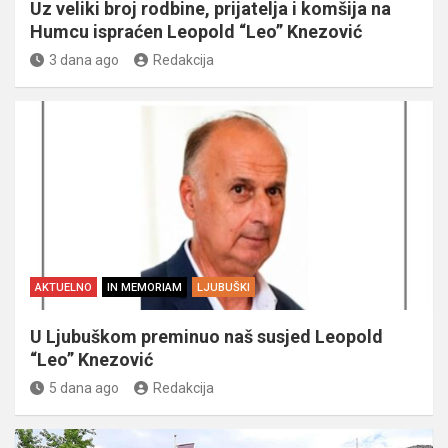
Uz veliki broj rodbine, prijatelja i komšija na
Humcu ispraćen Leopold “Leo” Knezović
3 dana ago
Redakcija
AKTUELNO
IN MEMORIAM
LJUBUŠKI
U Ljubuškom preminuo naš susjed Leopold
“Leo” Knezović
5 dana ago
Redakcija