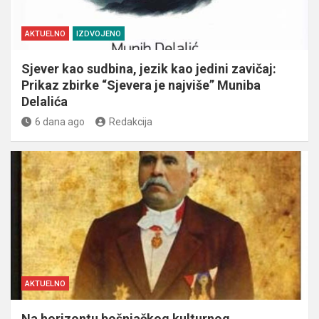
AKTUELNO
IZDVOJENO
Sjever kao sudbina, jezik kao jedini zavičaj:
Prikaz zbirke “Sjevera je najviše” Muniba
Delalića
6 dana ago
Redakcija
AKTUELNO
Na horizontu bošnjačkog kulturnog