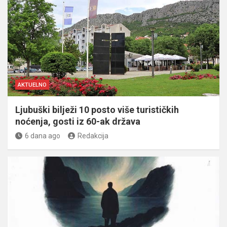
AKTUELNO
Ljubuški bilježi 10 posto više turističkih
noćenja, gosti iz 60-ak država
6 dana ago
Redakcija