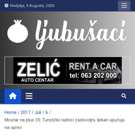
Skip
Nedjelja, 9 Augusta, 2026
to
content
Ljubušaci
Svom voljenom gradu
Home
2017
Juli
6
Mostar na plus 35: Turistički radnici zadovoljni, ljekari upućuju
na oprez