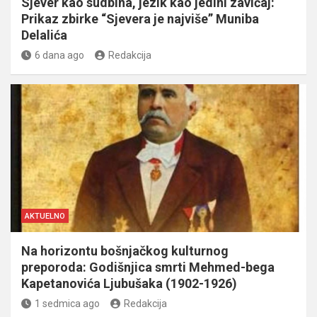
Sjever kao sudbina, jezik kao jedini zavičaj:
Prikaz zbirke “Sjevera je najviše” Muniba
Delalića
6 dana ago
Redakcija
AKTUELNO
Na horizontu bošnjačkog kulturnog
preporoda: Godišnjica smrti Mehmed-bega
Kapetanovića Ljubušaka (1902-1926)
1 sedmica ago
Redakcija