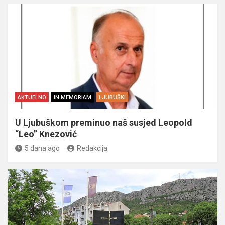
AKTUELNO
IN MEMORIAM
LJUBUŠKI
U Ljubuškom preminuo naš susjed Leopold
“Leo” Knezović
5 dana ago
Redakcija