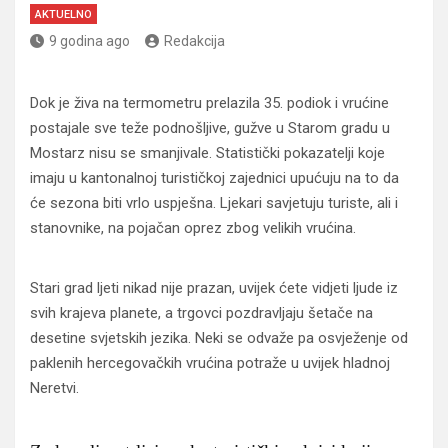
AKTUELNO
9 godina ago
Redakcija
Dok je živa na termometru prelazila 35. podiok i vrućine
postajale sve teže podnošljive, gužve u Starom gradu u
Mostarz nisu se smanjivale. Statistički pokazatelji koje
imaju u kantonalnoj turističkoj zajednici upućuju na to da
će sezona biti vrlo uspješna. Ljekari savjetuju turiste, ali i
stanovnike, na pojačan oprez zbog velikih vrućina.
Stari grad ljeti nikad nije prazan, uvijek ćete vidjeti ljude iz
svih krajeva planete, a trgovci pozdravljaju šetače na
desetine svjetskih jezika. Neki se odvaže pa osvježenje od
paklenih hercegovačkih vrućina potraže u uvijek hladnoj
Neretvi.