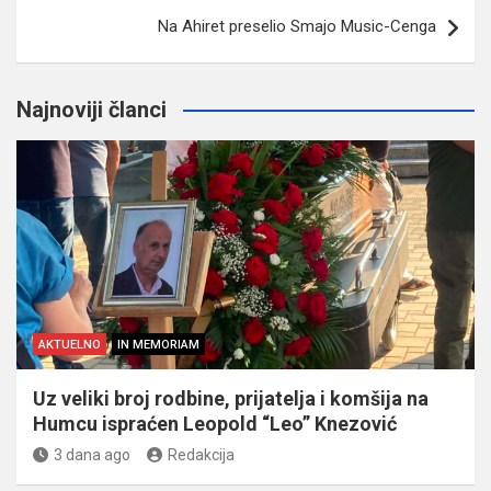
Na Ahiret preselio Smajo Music-Cenga
Najnoviji članci
AKTUELNO
IN MEMORIAM
Uz veliki broj rodbine, prijatelja i komšija na
Humcu ispraćen Leopold “Leo” Knezović
3 dana ago
Redakcija