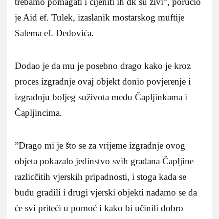
trebamo pomagati i cijeniti ih dk su živi”, poručio
je Aid ef. Tulek, izaslanik mostarskog muftije
Salema ef. Dedovića.
Dodao je da mu je posebno drago kako je kroz
proces izgradnje ovaj objekt donio povjerenje i
izgradnju boljeg suživota među Čapljinkama i
Čapljincima.
”Drago mi je što se za vrijeme izgradnje ovog
objeta pokazalo jedinstvo svih građana Čapljine
razlicčitih vjerskih pripadnosti, i stoga kada se
budu gradili i drugi vjerski objekti nadamo se da
će svi priteći u pomoć i kako bi učinili dobro