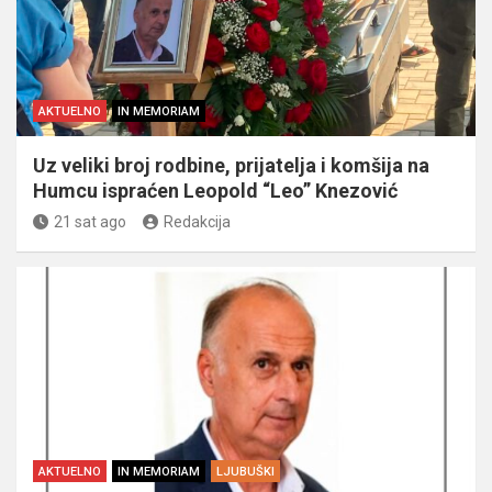
AKTUELNO
IN MEMORIAM
Uz veliki broj rodbine, prijatelja i komšija na
Humcu ispraćen Leopold “Leo” Knezović
21 sat ago
Redakcija
AKTUELNO
IN MEMORIAM
LJUBUŠKI