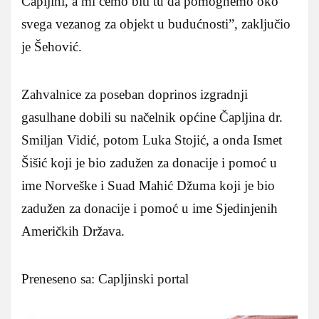
Čapljini, a mi ćemo biti tu da pomognemo oko
svega vezanog za objekt u budućnosti”, zaključio
je Šehović.
Zahvalnice za poseban doprinos izgradnji
gasulhane dobili su načelnik općine Čapljina dr.
Smiljan Vidić, potom Luka Stojić, a onda Ismet
Šišić koji je bio zadužen za donacije i pomoć u
ime Norveške i Suad Mahić Džuma koji je bio
zadužen za donacije i pomoć u ime Sjedinjenih
Američkih Država.
Preneseno sa: Capljinski portal