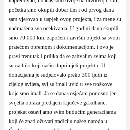
napredovao, i danas smo ovdje na otvorenju. Od
početka smo okupili dobar tim i od prvog dana
sam vjerovao u uspjeh ovog projekta, i za mene su
nadmašena sva očekivanja. U godini dana skupili
smo 70.000 km, započeli i završili objekt sa svom
pratećom opremom i dokumentacijom, i ovo je
pravi trenutak i prilika da se zahvalim svima koji
su na bilo koji način doprinijeli projektu. U
donacijama je sudjelovalo preko 300 ljudi iz
cijelog svijeta, svi su imali uvid u sve troškove
koje smo imali. Ja se danas osjećam ponosno jer
svijetla obraza predajem ključeve gasulhane,
projekat ostavljamo svim budućim generacijama
koji će znati očuvati tradiciju našeg naroda u