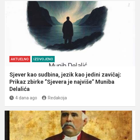
AKTUELNO
IZDVOJENO
Sjever kao sudbina, jezik kao jedini zavičaj:
Prikaz zbirke “Sjevera je najviše” Muniba
Delalića
4 dana ago
Redakcija