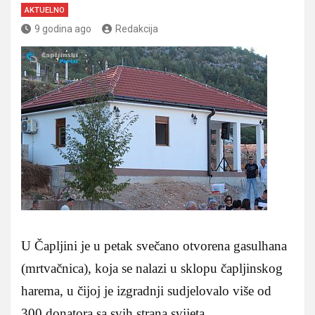
AKTUELNO
9 godina ago
Redakcija
U Čapljini je u petak svečano otvorena gasulhana
(mrtvačnica), koja se nalazi u sklopu čapljinskog
harema, u čijoj je izgradnji sudjelovalo više od
300 donatora sa svih strana svijeta.