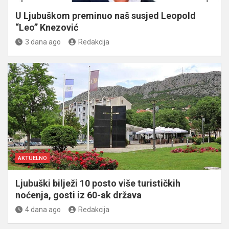
U Ljubuškom preminuo naš susjed Leopold
“Leo” Knezović
3 dana ago
Redakcija
AKTUELNO
Ljubuški bilježi 10 posto više turističkih
noćenja, gosti iz 60-ak država
4 dana ago
Redakcija