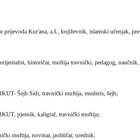
ijevoda Kur'ana, a.š., književnik, islamski učenjak, prevo
entalist, historičar, muftija travnički, pedagog, naučnik, k
- Šejh Sidi, travnički muftija, muderis, šejh;
, pjesnik, kaligraf, travnički muftija;
i muftija, novinar, političar, urednik;