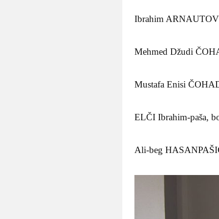
Ibrahim ARNAUTOVIĆ, u
Mehmed Džudi ČOHADŽ
Mustafa Enisi ČOHADŽ
ELČI Ibrahim-paša, bo
Ali-beg HASANPAŠIĆ, 