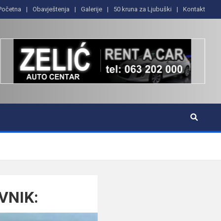
Početna
Obavještenja
Galerije
50 kruna za Ljubuški
Kontakt
VNIK: