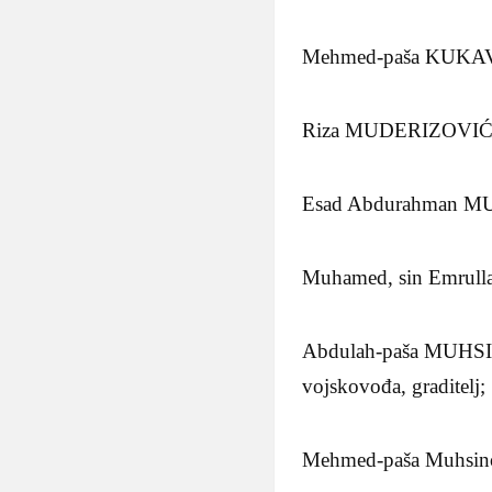
Mehmed-paša KUKAVICA
Riza MUDERIZOVIĆ, hi
Esad Abdurahman MUFTI
Muhamed, sin Emrullaha
Abdulah-paša MUHSINOV
vojskovođa, graditelj;
Mehmed-paša Muhsinovi