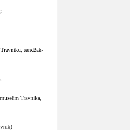
;
Travniku, sandžak-
k;
 muselim Travnika,
avnik)