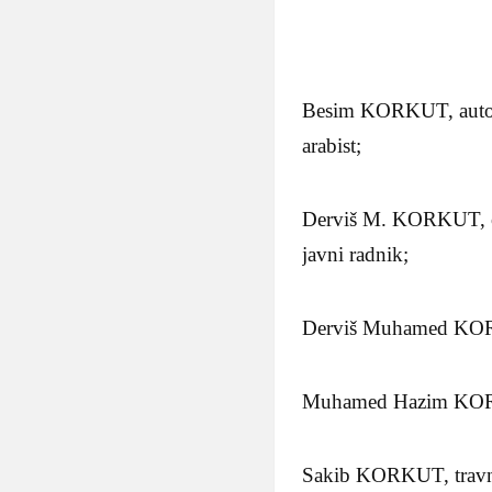
Besim KORKUT, autor pr
arabist;
Derviš M. KORKUT, orij
javni radnik;
Derviš Muhamed KORKUT
Muhamed Hazim KORKUT
Sakib KORKUT, travničk