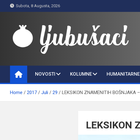
Skip
Subota, 8 Augusta, 2026
to
content
Ljubušaci
Svom voljenom gradu
NOVOSTI
KOLUMNE
HUMANITARNE 
Home
2017
Juli
29
LEKSIKON ZNAMENITIH BOŠNJAKA –
LEKSIKON 