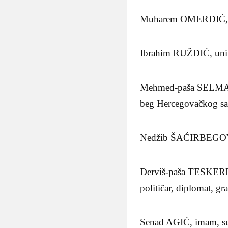
Muharem OMERDIĆ, pisa
Ibrahim RUŽDIĆ, univer
Mehmed-paša SELMANO
beg Hercegovačkog san
Nedžib ŠAĆIRBEGOVIĆ, l
Derviš-paša TESKEREDŽ
političar, diplomat, g
Senad AGIĆ, imam, su