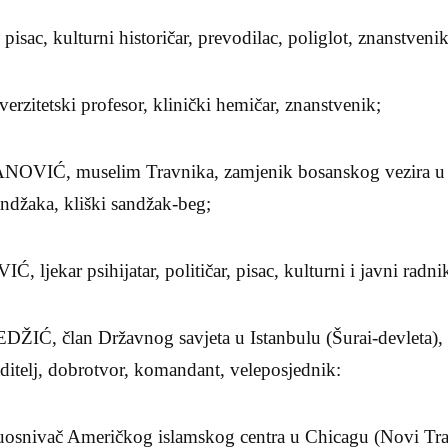
c, kulturni historičar, prevodilac, poliglot, znanstvenik
zitetski profesor, klinički hemičar, znanstvenik;
VIĆ, muselim Travnika, zamjenik bosanskog vezira u 
džaka, kliški sandžak-beg;
jekar psihijatar, političar, pisac, kulturni i javni radni
IĆ, član Državnog savjeta u Istanbulu (Šurai-devleta),
raditelj, dobrotvor, komandant, veleposjednik:
osnivač Američkog islamskog centra u Chicagu (Novi Tr