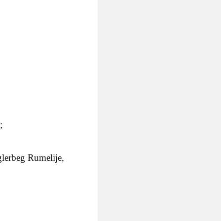
;
glerbeg Rumelije,