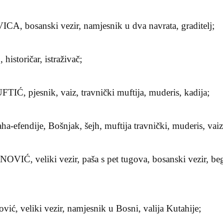
, bosanski vezir, namjesnik u dva navrata, graditelj;
storičar, istraživač;
Ć, pjesnik, vaiz, travnički muftija, muderis, kadija;
-efendije, Bošnjak, šejh, muftija travnički, muderis, vaiz
IĆ, veliki vezir, paša s pet tugova, bosanski vezir, be
ć, veliki vezir, namjesnik u Bosni, valija Kutahije;