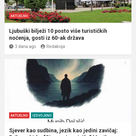
AKTUELNO
Ljubuški bilježi 10 posto više turističkih
noćenja, gosti iz 60-ak država
3 dana ago
Redakcija
AKTUELNO
IZDVOJENO
Sjever kao sudbina, jezik kao jedini zavičaj: