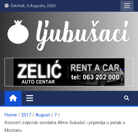
Skip
Četvrtak, 6 Augusta, 2026
to
content
Ljubušaci
Svom voljenom gradu
Home
2017
August
7
Koncert zvijezde sevdaha Alme Subašić i prijatelja u petak u
Mostaru