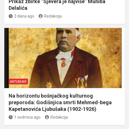
Prikaz zbirke “Sjevera je najviše” Muniba
Delalića
3 dana ago
Redakcija
AKTUELNO
Na horizontu bošnjačkog kulturnog
preporoda: Godišnjica smrti Mehmed-bega
Kapetanovića Ljubušaka (1902-1926)
1 sedmica ago
Redakcija