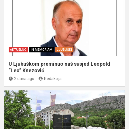
AKTUELNO
IN MEMORIAM
LJUBUŠKI
U Ljubuškom preminuo naš susjed Leopold
“Leo” Knezović
2 dana ago
Redakcija