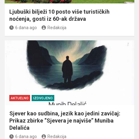
Ljubuški bilježi 10 posto više turističkih
noćenja, gosti iz 60-ak država
6 dana ago
Redakcija
AKTUELNO
IZDVOJENO
Sjever kao sudbina, jezik kao jedini zavičaj:
Prikaz zbirke “Sjevera je najviše” Muniba
Delalića
6 dana ago
Redakcija