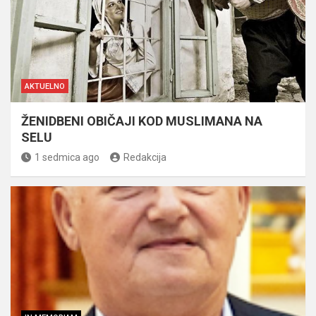
AKTUELNO
ŽENIDBENI OBIČAJI KOD MUSLIMANA NA
SELU
1 sedmica ago
Redakcija