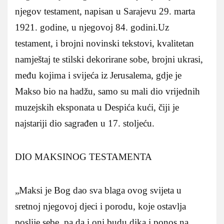
njegov testament, napisan u Sarajevu 29. marta
1921. godine, u njegovoj 84. godini.Uz
testament, i brojni novinski tekstovi, kvalitetan
namještaj te stilski dekorirane sobe, brojni ukrasi,
među kojima i svijeća iz Jerusalema, gdje je
Makso bio na hadžu, samo su mali dio vrijednih
muzejskih eksponata u Despića kući, čiji je
najstariji dio sagrađen u 17. stoljeću.
DIO MAKSINOG TESTAMENTA
„Maksi je Bog dao sva blaga ovog svijeta u
sretnoj njegovoj djeci i porodu, koje ostavlja
poslije sebe, pa da i oni budu dika i ponos na