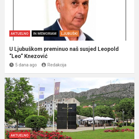
AKTUELNO
IN MEMORIAM
LJUBUŠKI
U Ljubuškom preminuo naš susjed Leopold
“Leo” Knezović
5 dana ago
Redakcija
AKTUELNO