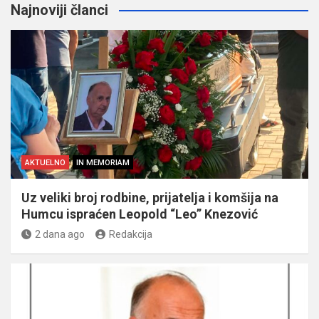
Najnoviji članci
AKTUELNO
IN MEMORIAM
Uz veliki broj rodbine, prijatelja i komšija na
Humcu ispraćen Leopold “Leo” Knezović
2 dana ago
Redakcija