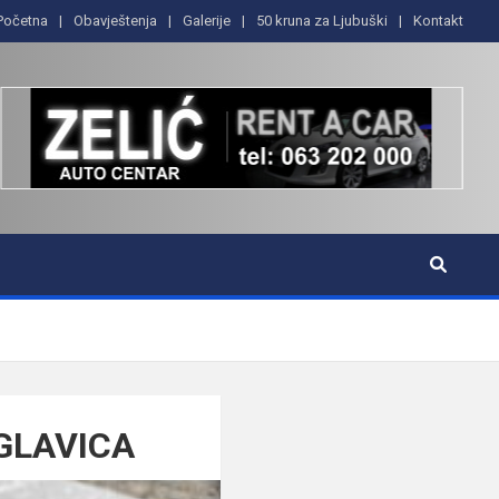
Početna
Obavještenja
Galerije
50 kruna za Ljubuški
Kontakt
GLAVICA