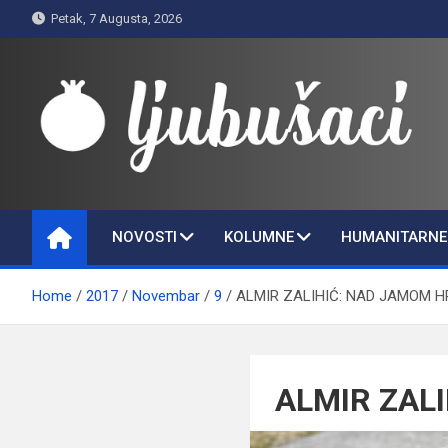
Skip
Petak, 7 Augusta, 2026
to
content
Ljubušaci
Svom voljenom gradu
NOVOSTI
KOLUMNE
HUMANITARNE 
Home
2017
Novembar
9
ALMIR ZALIHIĆ: NAD JAMOM 
ALMIR ZAL