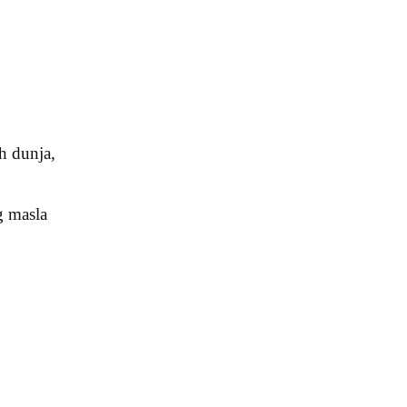
ih dunja,
g masla