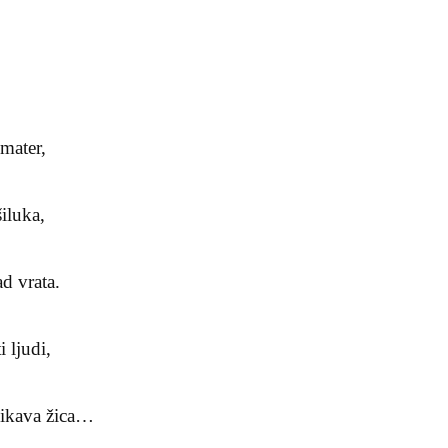
 mater,
šiluka,
d vrata.
 ljudi,
ljikava žica…