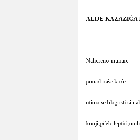
ALIJE KAZAZIĆA B
Nahereno munare
ponad naše kuće
otima se blagosti sinta
konji,pčele,leptiri,mu