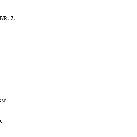
R. 7.
kse
he