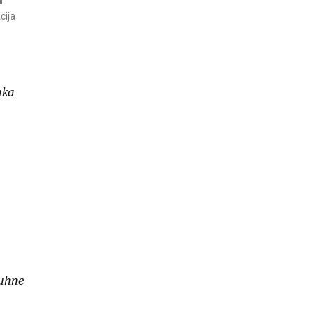
cija
aka
ruhne