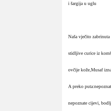
i šargija u uglu
Naša vječito zabrinuta
stidljive curice iz kom
ovčije kože,Musaf izna
A preko puta:nepoznati
nepoznate cijevi, bod