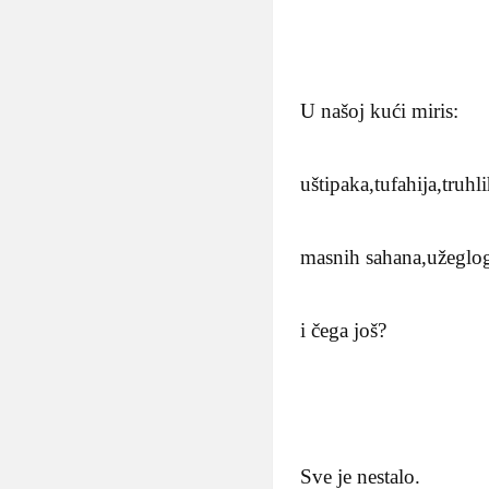
U našoj kući miris:
uštipaka,tufahija,truhl
masnih sahana,užeglo
i čega još?
Sve je nestalo.