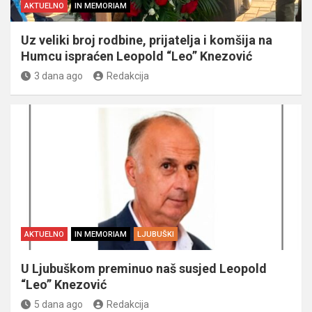
AKTUELNO
IN MEMORIAM
Uz veliki broj rodbine, prijatelja i komšija na
Humcu ispraćen Leopold “Leo” Knezović
3 dana ago
Redakcija
AKTUELNO
IN MEMORIAM
LJUBUŠKI
U Ljubuškom preminuo naš susjed Leopold
“Leo” Knezović
5 dana ago
Redakcija