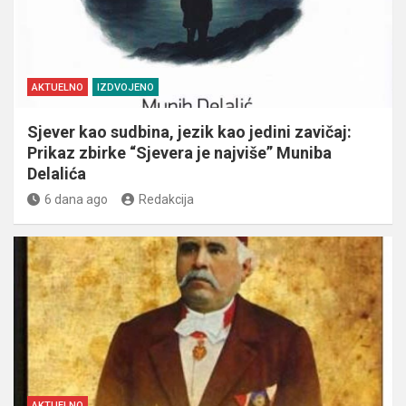
AKTUELNO
IZDVOJENO
Sjever kao sudbina, jezik kao jedini zavičaj:
Prikaz zbirke “Sjevera je najviše” Muniba
Delalića
6 dana ago
Redakcija
AKTUELNO