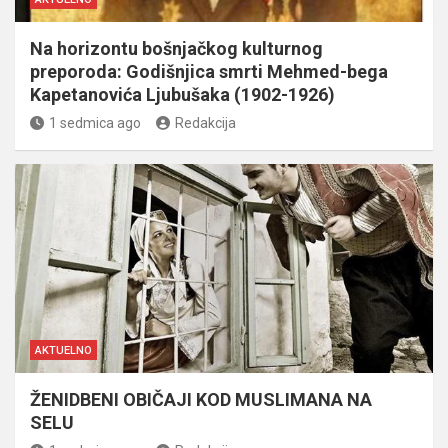
Na horizontu bošnjačkog kulturnog
preporoda: Godišnjica smrti Mehmed-bega
Kapetanovića Ljubušaka (1902-1926)
1 sedmica ago
Redakcija
AKTUELNO
ŽENIDBENI OBIČAJI KOD MUSLIMANA NA
SELU