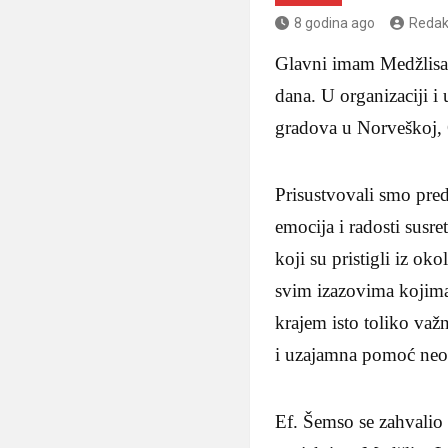
8 godina ago
Redak
Glavni imam Medžlisa 
dana. U organizaciji i
gradova u Norveškoj, 
Prisustvovali smo pre
emocija i radosti susr
koji su pristigli iz ok
svim izazovima kojima 
krajem isto toliko važ
i uzajamna pomoć neo
Ef. Šemso se zahvalio