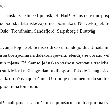
cija
Islamske zajednice Ljubuški ef. Hadži Šemso Germić posj
 uz podršku Islamske zajednice bošnjaka u Norveškoj, ef. Š
Oslo, Trondheim, Sandefjord, Sarpsborg i Brattvåg.
davanju koje je ef. Šemso održao u Sandefjordu. U nadah
eta sa bošnjacima na dalekom sjeveru, efendija se obratio v
olnih mjesta. Ef. Šemso je istakao važnost očuvanja tradicije
su izloženi naši sugrađani u dijaspori. Takođe je naglasio
na, kao i očuvanje baštine. Ujedno je napomenuo da su druž
phodni na tom putu.
 džematlijama u Ljubuškom i ljubušacima u dijaspori na sv