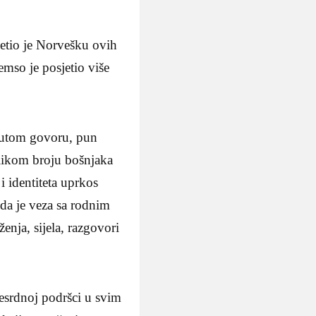
etio je Norvešku ovih
emso je posjetio više
nutom govoru, pun
elikom broju bošnjaka
 i identiteta uprkos
 da je veza sa rodnim
enja, sijela, razgovori
esrdnoj podršci u svim