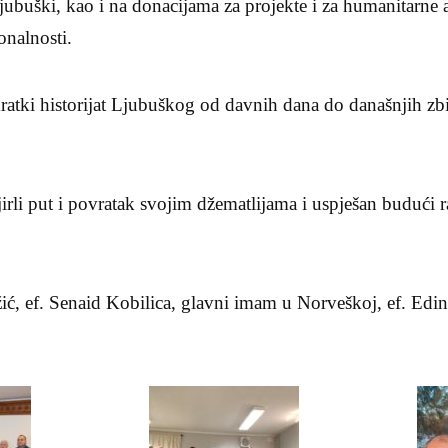
jubuški, kao i na donacijama za projekte i za humanitarne
onalnosti.
ratki historijat Ljubuškog od davnih dana do današnjih zbiv
irli put i povratak svojim džematlijama i uspješan budući 
ć, ef. Senaid Kobilica, glavni imam u Norveškoj, ef. Edin