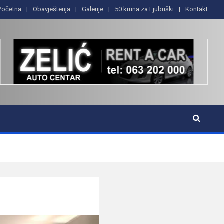
Početna
Obavještenja
Galerije
50 kruna za Ljubuški
Kontakt