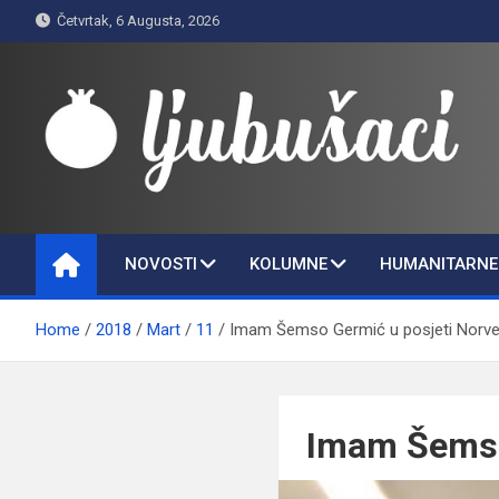
Skip
Četvrtak, 6 Augusta, 2026
to
content
Ljubušaci
Svom voljenom gradu
NOVOSTI
KOLUMNE
HUMANITARNE 
Home
2018
Mart
11
Imam Šemso Germić u posjeti Norve
Imam Šemso