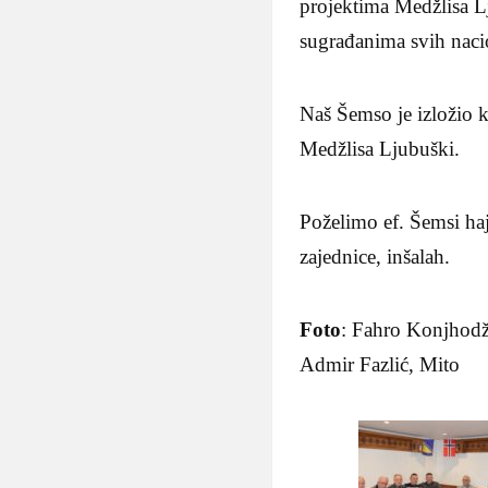
projektima Medžlisa L
sugrađanima svih naci
Naš Šemso je izložio k
Medžlisa Ljubuški.
Poželimo ef. Šemsi haj
zajednice, inšalah.
Foto
: Fahro Konjhodži
Admir Fazlić, Mito