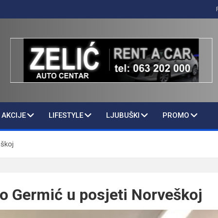
AKCIJE
LIFESTYLE
LJUBUŠKI
PROMO
škoj
 Germić u posjeti Norveškoj