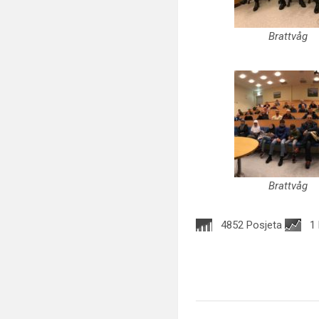
Brattvåg
Brattvåg
4852 Posjeta
1