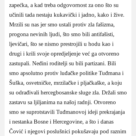
zapećka, a kad treba odgovornost za ono što su
učinili tada nestaju kukavički i jadno, kako i žive.
Mrzili su nas jer smo ustali protiv zla fašizma,
progona nevinih ljudi, što smo bili antifašisti,
ljevičari, što se nismo prestrojili u hodu kao i
drugi i krili svoje opredjeljenje već ga otvoreno
zastupali. Neđini roditelji su bili partizani. Bili
smo apsolutno protiv luđačke politike Tuđmana i
Šuška, osvetničke, mrzilačke i pljačkaške, a koju
su odrađivali hercegbosanske sluge zla. Držali smo
zastavu sa ljiljanima na našoj radnji. Otvoreno
smo se suprotstavili Tuđmanovoj ideji prekrajanja
i nestanka Bosne i Hercegovine, a što i danas
Čović i njegovi poslušnici pokušavaju pod raznim