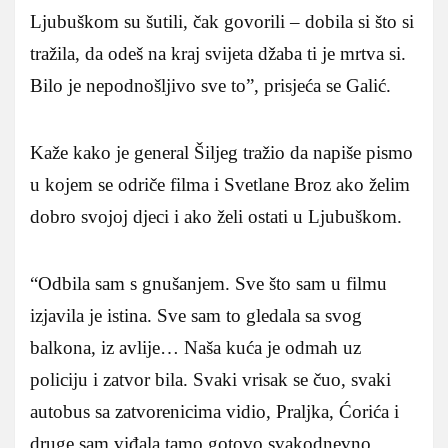
Ljubuškom su šutili, čak govorili – dobila si što si
tražila, da odeš na kraj svijeta džaba ti je mrtva si.
Bilo je nepodnošljivo sve to”, prisjeća se Galić.
Kaže kako je general Šiljeg tražio da napiše pismo
u kojem se odriče filma i Svetlane Broz ako želim
dobro svojoj djeci i ako želi ostati u Ljubuškom.
“Odbila sam s gnušanjem. Sve što sam u filmu
izjavila je istina. Sve sam to gledala sa svog
balkona, iz avlije… Naša kuća je odmah uz
policiju i zatvor bila. Svaki vrisak se čuo, svaki
autobus sa zatvorenicima vidio, Praljka, Ćorića i
druge sam viđala tamo gotovo svakodnevno.