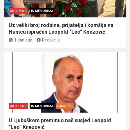
AKTUELNO
IN MEMORIAM
Uz veliki broj rodbine, prijatelja i komšija na
Humcu ispraćen Leopold “Leo” Knezović
1 dan ago
Redakcija
AKTUELNO
IN MEMORIAM
LJUBUŠKI
U Ljubuškom preminuo naš susjed Leopold
“Leo” Knezović