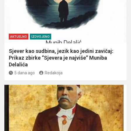
AKTUELNO
IZDVOJENO
Sjever kao sudbina, jezik kao jedini zavičaj:
Prikaz zbirke “Sjevera je najviše” Muniba
Delalića
5 dana ago
Redakcija