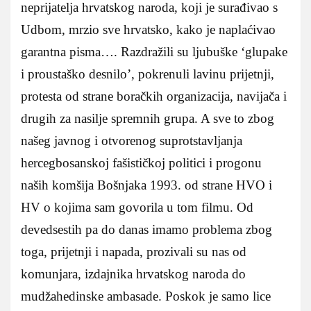
neprijatelja hrvatskog naroda, koji je surađivao s
Udbom, mrzio sve hrvatsko, kako je naplaćivao
garantna pisma…. Razdražili su ljubuške ‘glupake
i proustaško desnilo’, pokrenuli lavinu prijetnji,
protesta od strane boračkih organizacija, navijača i
drugih za nasilje spremnih grupa. A sve to zbog
našeg javnog i otvorenog suprotstavljanja
hercegbosanskoj fašističkoj politici i progonu
naših komšija Bošnjaka 1993. od strane HVO i
HV o kojima sam govorila u tom filmu. Od
devedsestih pa do danas imamo problema zbog
toga, prijetnji i napada, prozivali su nas od
komunjara, izdajnika hrvatskog naroda do
mudžahedinske ambasade. Poskok je samo lice