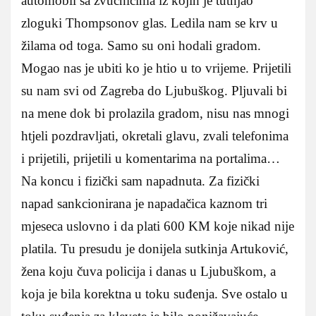
automobil sa zvučnicima iz kojih je tutnjao
zloguki Thompsonov glas. Ledila nam se krv u
žilama od toga. Samo su oni hodali gradom.
Mogao nas je ubiti ko je htio u to vrijeme. Prijetili
su nam svi od Zagreba do Ljubuškog. Pljuvali bi
na mene dok bi prolazila gradom, nisu nas mnogi
htjeli pozdravljati, okretali glavu, zvali telefonima
i prijetili, prijetili u komentarima na portalima…
Na koncu i fizički sam napadnuta. Za fizički
napad sankcionirana je napadačica kaznom tri
mjeseca uslovno i da plati 600 KM koje nikad nije
platila. Tu presudu je donijela sutkinja Artuković,
žena koju čuva policija i danas u Ljubuškom, a
koja je bila korektna u toku suđenja. Sve ostalo u