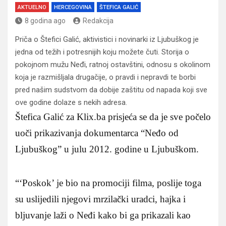
AKTUELNO
HERCEGOVINA
ŠTEFICA GALIĆ
8 godina ago
Redakcija
Priča o Štefici Galić, aktivistici i novinarki iz Ljubuškog je
jedna od težih i potresnijih koju možete čuti. Storija o
pokojnom mužu Neđi, ratnoj ostavštini, odnosu s okolinom
koja je razmišljala drugačije, o pravdi i nepravdi te borbi
pred našim sudstvom da dobije zaštitu od napada koji sve
ove godine dolaze s nekih adresa.
Štefica Galić za Klix.ba prisjeća se da je sve počelo
uoči prikazivanja dokumentarca “Neđo od
Ljubuškog” u julu 2012. godine u Ljubuškom.
“‘Poskok’ je bio na promociji filma, poslije toga
su uslijedili njegovi mrzilački uradci, hajka i
bljuvanje laži o Neđi kako bi ga prikazali kao