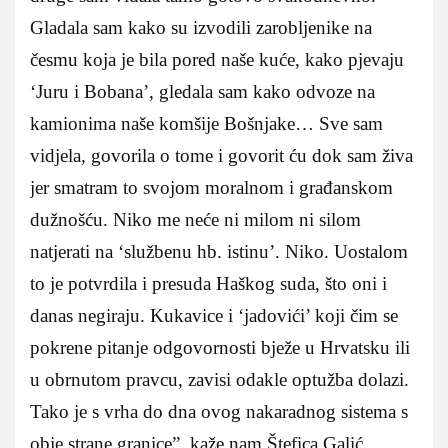
Gladala sam kako su izvodili zarobljenike na
česmu koja je bila pored naše kuće, kako pjevaju
‘Juru i Bobana’, gledala sam kako odvoze na
kamionima naše komšije Bošnjake… Sve sam
vidjela, govorila o tome i govorit ću dok sam živa
jer smatram to svojom moralnom i građanskom
dužnošću. Niko me neće ni milom ni silom
natjerati na ‘službenu hb. istinu’. Niko. Uostalom
to je potvrdila i presuda Haškog suda, što oni i
danas negiraju. Kukavice i ‘jadovići’ koji čim se
pokrene pitanje odgovornosti bježe u Hrvatsku ili
u obrnutom pravcu, zavisi odakle optužba dolazi.
Tako je s vrha do dna ovog nakaradnog sistema s
obje strane granice”, kaže nam Štefica Galić.