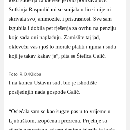
toku suđenja za klevete je bilo ponižavajuće.
Sutkinja Raspudić mi se smijala u lice i nije ni
skrivala svoj animozitet i pristrasnost. Sve sam
izgubila i dobila pet rješenja za ovrhu na penziju
koje sada oni naplaćuju. Zamislite taj jad,
okleveću vas i još to morate platiti i njima i sudu
koji je takav kakav je”, pita se Štefica Galić.
Foto: R. D./Klix.ba
I na koncu Ustavni sud, bio je ishodište
posljednjih nada gospođe Galić.
“Osjećala sam se kao šugav pas u to vrijeme u
Ljubuškom, izopćena i prezrena. Prijetnje su
stizale neprestano, nisam danima izlazila iz kuće,