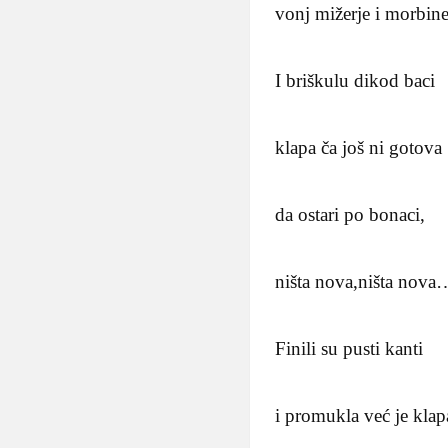
vonj mižerje i morbi
I briškulu dikod baci
klapa ča još ni gotova
da ostari po bonaci,
ništa nova,ništa nova
Finili su pusti kanti
i promukla već je klap