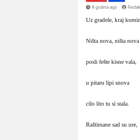
8 godina ago
Redak
Uz gradele, kraj komi
Ništa nova, ništa nova
posli fešte kisne vala,
u pitaru lipi snova
cilo lito tu si stala.
Raštimane sad su ure,