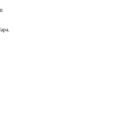
ti
čapa.
,