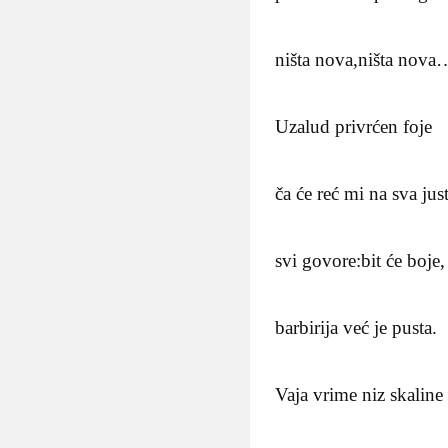
ništa nova,ništa nova
Uzalud privrćen foje
ča će reć mi na sva just
svi govore:bit će boje,
barbirija već je pusta.
Vaja vrime niz skaline