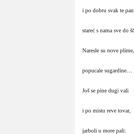
i po dobru svak te pan
stareć s nama sve do š
Naresle su nove plime
popucale sugardine…
Još se pine dugi vali
i po mistu reve tovar,
jarboli u more pali: