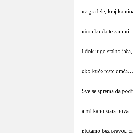
uz gradele, kraj kamin
nima ko da te zamini.
I dok jugo stalno jača,
oko kuće reste drača
Sve se sprema da podi
a mi kano stara bova
plutamo bez pravog cil