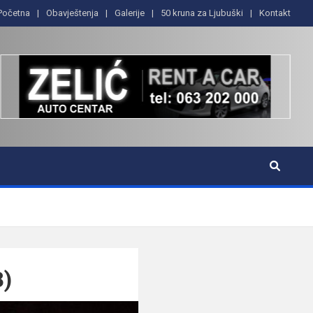
Početna
Obavještenja
Galerije
50 kruna za Ljubuški
Kontakt
)