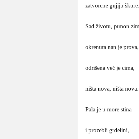
zatvorene gnjiju škur
Sad životu, punon zim
okrenuta nan je prova,
odrišena već je cima,
ništa nova, ništa nov
Pala je u more stina
i prozebli grdelini,