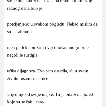
što je ona kao žena stizala da uradi u toku svog
radnog dana bilo je
potcijenjeno u svakom pogledu. Nekad mislim da
su je sahranili
njen perfekcionizam i vrjednoća mnogo prije
negoli je sustigla
teška dijagnoza. Evo sam ostarila, ali u svom
životu nisam srela biće
vrijednije od svoje majke. To je bila žena pored
koje su se čak i spre-