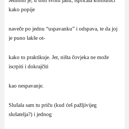
Jednom je, u tom svom jadu, ispričala komšinici
kako popije
naveče po jednu “uspavanku” i odspava, te da joj
je puno lakše ot-
kako to praktikuje. Jer, ništa čovjeka ne može
iscrpiti i dokrajčiti
kao nespavanje.
Slušala sam tu priču (kud ćeš pažljivijeg
slušatelja?) i jednog