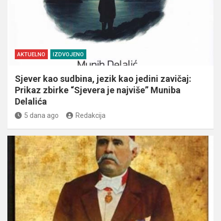
AKTUELNO
IZDVOJENO
Sjever kao sudbina, jezik kao jedini zavičaj:
Prikaz zbirke “Sjevera je najviše” Muniba
Delalića
5 dana ago
Redakcija