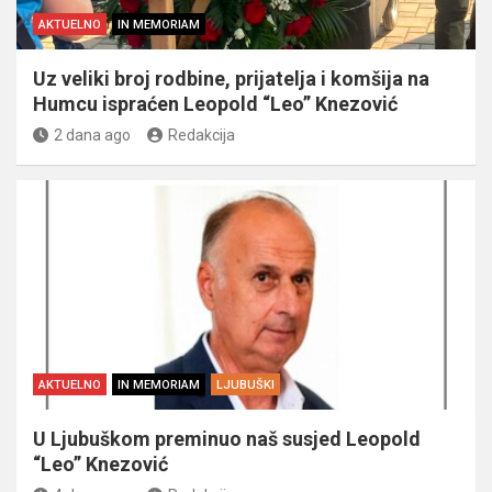
AKTUELNO
IN MEMORIAM
Uz veliki broj rodbine, prijatelja i komšija na
Humcu ispraćen Leopold “Leo” Knezović
2 dana ago
Redakcija
AKTUELNO
IN MEMORIAM
LJUBUŠKI
U Ljubuškom preminuo naš susjed Leopold
“Leo” Knezović