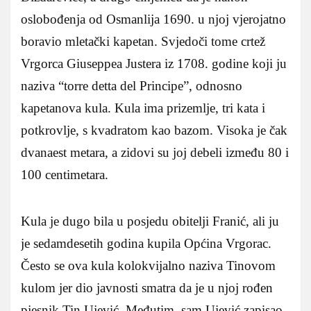
oslobođenja od Osmanlija 1690. u njoj vjerojatno
boravio mletački kapetan. Svjedoči tome crtež
Vrgorca Giuseppea Justera iz 1708. godine koji ju
naziva “torre detta del Principe”, odnosno
kapetanova kula. Kula ima prizemlje, tri kata i
potkrovlje, s kvadratom kao bazom. Visoka je čak
dvanaest metara, a zidovi su joj debeli između 80 i
100 centimetara.
Kula je dugo bila u posjedu obitelji Franić, ali ju
je sedamdesetih godina kupila Općina Vrgorac.
Često se ova kula kolokvijalno naziva Tinovom
kulom jer dio javnosti smatra da je u njoj rođen
pjesnik Tin Ujević. Međutim, sam Ujević zapisao