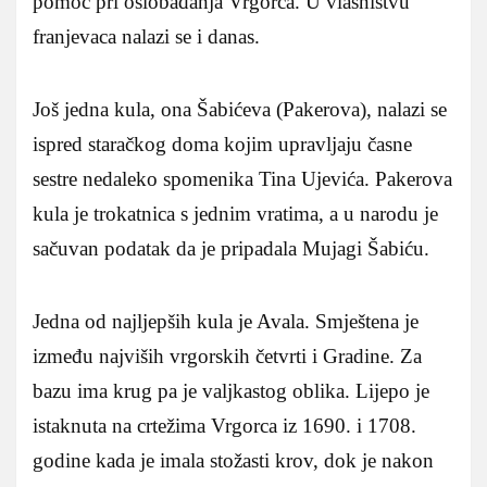
pomoć pri oslobađanja Vrgorca. U vlasništvu
franjevaca nalazi se i danas.
Još jedna kula, ona Šabićeva (Pakerova), nalazi se
ispred staračkog doma kojim upravljaju časne
sestre nedaleko spomenika Tina Ujevića. Pakerova
kula je trokatnica s jednim vratima, a u narodu je
sačuvan podatak da je pripadala Mujagi Šabiću.
Jedna od najljepših kula je Avala. Smještena je
između najviših vrgorskih četvrti i Gradine. Za
bazu ima krug pa je valjkastog oblika. Lijepo je
istaknuta na crtežima Vrgorca iz 1690. i 1708.
godine kada je imala stožasti krov, dok je nakon