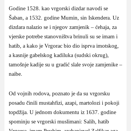
Godine 1528. kao vrgorski dizdar navodi se
Šaban, a 1532. godine Mumin, sin Iskendera. Uz
dizdara nalazio se i njegov zamjenik – ćehaja, za
vjerske potrebe stanovništva brinuli su se imam i
hatib, a kako je Vrgorac bio dio isprva imotskog,
a kasnije gabelskog kadiluka (sudski okrug),
tamošnje kadije su u gradić slale svoje zamjenike –
naibe.
Od vojnih rodova, poznato je da su vrgorsku
posadu činili mustahfizi, azapi, martolozi i pokoji
topdžija. U jednom dokumentu iz 1637. godine
spominju se vrgorski muslimani: Salih, hatib
Vrgorca, imam Ibrahim, azabanievel Zalfikar aga,