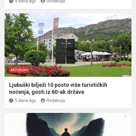
4 dana ago
Redakcija
AKTUELNO
Ljubuški bilježi 10 posto više turističkih
noćenja, gosti iz 60-ak država
5 dana ago
Redakcija