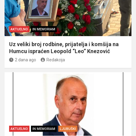
AKTUELNO
IN MEMORIAM
Uz veliki broj rodbine, prijatelja i komšija na
Humcu ispraćen Leopold “Leo” Knezović
2 dana ago
Redakcija
AKTUELNO
IN MEMORIAM
LJUBUŠKI