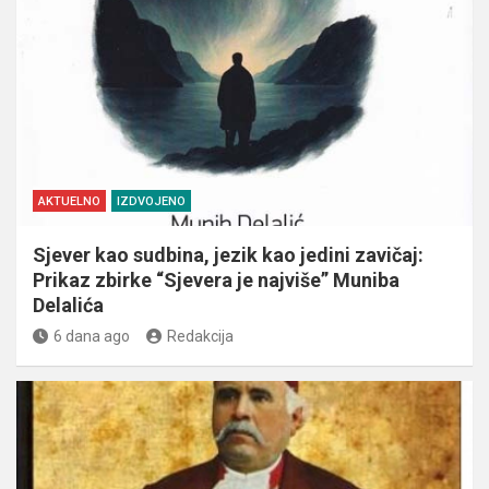
AKTUELNO
IZDVOJENO
Sjever kao sudbina, jezik kao jedini zavičaj:
Prikaz zbirke “Sjevera je najviše” Muniba
Delalića
6 dana ago
Redakcija