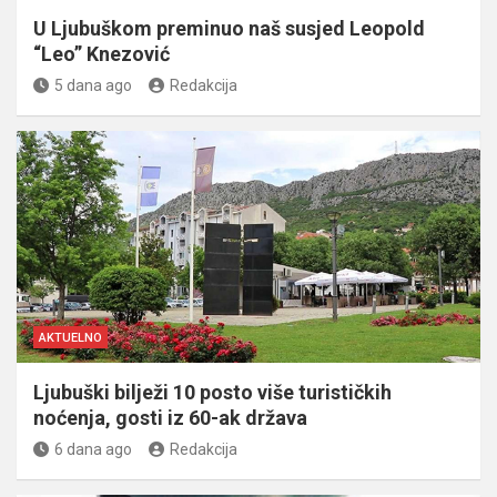
U Ljubuškom preminuo naš susjed Leopold
“Leo” Knezović
5 dana ago
Redakcija
AKTUELNO
Ljubuški bilježi 10 posto više turističkih
noćenja, gosti iz 60-ak država
6 dana ago
Redakcija