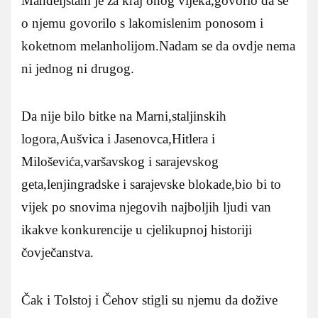
Mandeljštam je za kraj onog vijeka,govorio da se
o njemu govorilo s lakomislenim ponosom i
koketnom melanholijom.Nadam se da ovdje nema
ni jednog ni drugog.
Da nije bilo bitke na Marni,staljinskih
logora,Aušvica i Jasenovca,Hitlera i
Miloševića,varšavskog i sarajevskog
geta,lenjingradske i sarajevske blokade,bio bi to
vijek po snovima njegovih najboljih ljudi van
ikakve konkurencije u cjelikupnoj historiji
čovječanstva.
Čak i Tolstoj i Čehov stigli su njemu da dožive