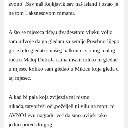
zvono“.Sav naš Rejkjavik,sav naš Island i ostao je
na tom Laksnesovom romanu.
A što se mjeseca tiče,u dvadesetom vijeku volio
sam udvoje da ga gledam sa zemlje.Posebno lijepo
ga je bilo gledati s našeg balkona i s onog malog
rtića u Maloj Dubi.Ja istina nisam toliko ni gledao
u mjesec koliko sam gledao u Mikicu koja gleda u
taj mjesec.
A kad bi pala koja zvijezda mi nismo
nikada,zatvorivši oči,poželjeli ni vilu na moru ni
AVNOJ-evu nagradu već da smo uvijek tako
jedno pored drugog.