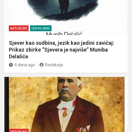
AKTUELNO
IZDVOJENO
Sjever kao sudbina, jezik kao jedini zavičaj:
Prikaz zbirke “Sjevera je najviše” Muniba
Delalića
4 dana ago
Redakcija
AKTUELNO