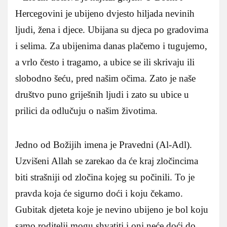
Hercegovini je ubijeno dvjesto hiljada nevinih
ljudi, žena i djece. Ubijana su djeca po gradovima
i selima. Za ubijenima danas plačemo i tugujemo,
a vrlo često i tragamo, a ubice se ili skrivaju ili
slobodno šeću, pred našim očima. Zato je naše
društvo puno griješnih ljudi i zato su ubice u
prilici da odlučuju o našim životima.
Jedno od Božijih imena je Pravedni (Al-Adl).
Uzvišeni Allah se zarekao da će kraj zločincima
biti strašniji od zločina kojeg su počinili. To je
pravda koja će sigurno doći i koju čekamo.
Gubitak djeteta koje je nevino ubijeno je bol koju
samo roditelji mogu shvatiti i oni neće doći do