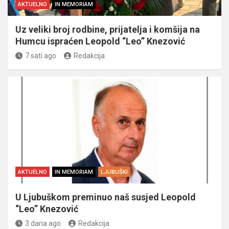
AKTUELNO
IN MEMORIAM
Uz veliki broj rodbine, prijatelja i komšija na
Humcu ispraćen Leopold “Leo” Knezović
7 sati ago
Redakcija
AKTUELNO
IN MEMORIAM
LJUBUŠKI
U Ljubuškom preminuo naš susjed Leopold
“Leo” Knezović
3 dana ago
Redakcija