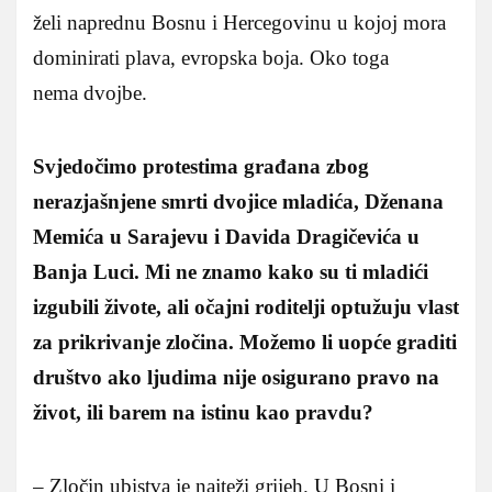
želi naprednu Bosnu i Hercegovinu u kojoj mora
dominirati plava, evropska boja. Oko toga
nema dvojbe.
Svjedočimo protestima građana zbog
nerazjašnjene smrti dvojice mladića, Dženana
Memića u Sarajevu i Davida Dragičevića u
Banja Luci. Mi ne znamo kako su ti mladići
izgubili živote, ali očajni roditelji optužuju vlast
za prikrivanje zločina. Možemo li uopće graditi
društvo ako ljudima nije osigurano pravo na
život, ili barem na istinu kao pravdu?
– Zločin ubistva je najteži grijeh. U Bosni i