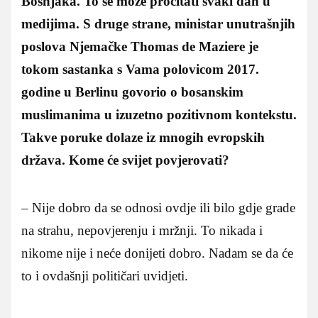
Bošnjaka. To se može pročitati svaki dan u
medijima. S druge strane, ministar unutrašnjih
poslova Njemačke Thomas de Maziere je
tokom sastanka s Vama polovicom 2017.
godine u Berlinu govorio o bosanskim
muslimanima u izuzetno pozitivnom kontekstu.
Takve poruke dolaze iz mnogih evropskih
država. Kome će svijet povjerovati?
– Nije dobro da se odnosi ovdje ili bilo gdje grade
na strahu, nepovjerenju i mržnji. To nikada i
nikome nije i neće donijeti dobro. Nadam se da će
to i ovdašnji političari uvidjeti.