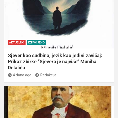
AKTUELNO
IZDVOJENO
Sjever kao sudbina, jezik kao jedini zavičaj:
Prikaz zbirke “Sjevera je najviše” Muniba
Delalića
4 dana ago
Redakcija