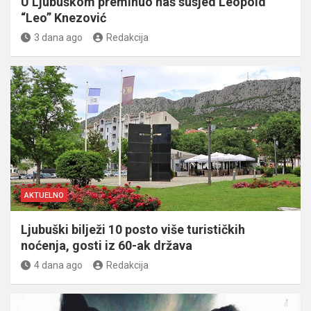
U Ljubuškom preminuo naš susjed Leopold
“Leo” Knezović
3 dana ago
Redakcija
AKTUELNO
Ljubuški bilježi 10 posto više turističkih
noćenja, gosti iz 60-ak država
4 dana ago
Redakcija