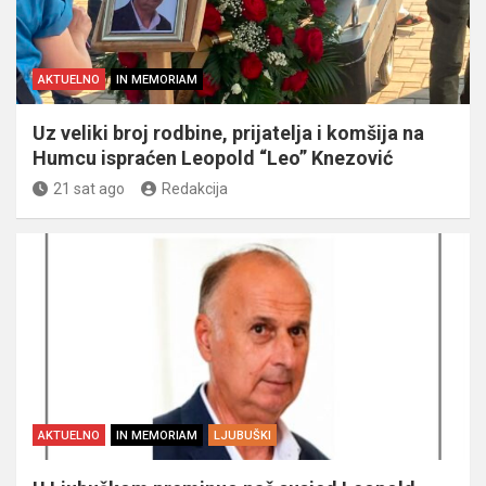
AKTUELNO
IN MEMORIAM
Uz veliki broj rodbine, prijatelja i komšija na
Humcu ispraćen Leopold “Leo” Knezović
21 sat ago
Redakcija
AKTUELNO
IN MEMORIAM
LJUBUŠKI