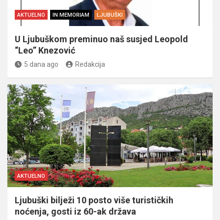
AKTUELNO
IN MEMORIAM
LJUBUŠKI
U Ljubuškom preminuo naš susjed Leopold
“Leo” Knezović
5 dana ago
Redakcija
AKTUELNO
Ljubuški bilježi 10 posto više turističkih
noćenja, gosti iz 60-ak država