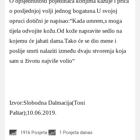
O opsjednutosti pojedinaca konjima kazuje i priča
o posljednjoj volji jednog bogatuna.U svojoj
opruci dotični je napisao:“Kada umrem,s moga
tijela odvojite kožu.Od kože napravite sedlo na
kojemu će jahati dama.Tako će se dio mene i
poslije smrti nalaziti između dvaju stvorenja koja
sam u životu najviše volio“
Izvor:Slobodna Dalmacija(Toni
Paštar);10.06.2019.
1916 Posjeta
1 Posjeta danas