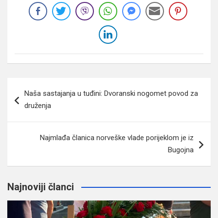
Navigacija
Naša sastajanja u tuđini: Dvoranski nogomet povod za
članaka
druženja
Najmlađa članica norveške vlade porijeklom je iz
Bugojna
Najnoviji članci