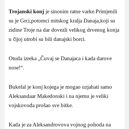
Trojanski konj
je sinonim ratne varke.Primjenili
su je Grci,potomci mitskog kralja Danaja,koji su
zidine Troje na dar dovezli velikog drvenog konja
u čijoj utrobi su bili danajski borci.
Otuda izreka „Čuvaj se Danajaca i kada darove
nose!“.
Bukefal je konj kojega je mogao uzjahati samo
Aleksandaar Makedonski i na njemu je veliki
vojskovođa prošao sve bitke.
Kada je za Aleksandrovova vojnog pohoda na