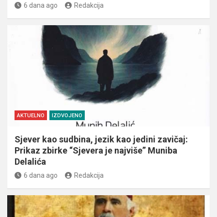
6 dana ago
Redakcija
AKTUELNO
IZDVOJENO
Sjever kao sudbina, jezik kao jedini zavičaj:
Prikaz zbirke “Sjevera je najviše” Muniba
Delalića
6 dana ago
Redakcija