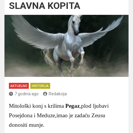
SLAVNA KOPITA
AKTUELNO
HISTORIJA
7 godina ago
Redakcija
Mitološki konj s krilima
Pegaz
,plod ljubavi
Posejdona i Meduze,imao je zadaću Zeusu
donositi munje.