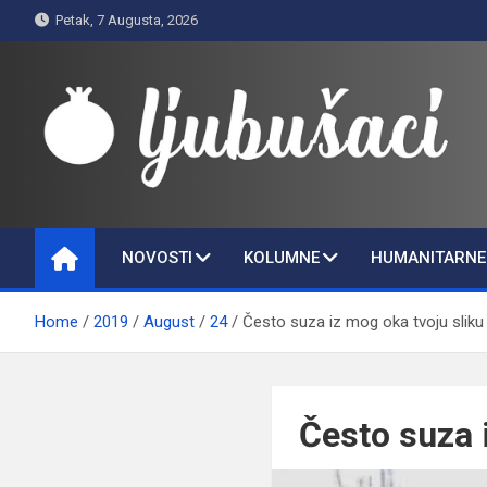
Skip
Petak, 7 Augusta, 2026
to
content
Ljubušaci
Svom voljenom gradu
NOVOSTI
KOLUMNE
HUMANITARNE 
Home
2019
August
24
Često suza iz mog oka tvoju sliku
Često suza 