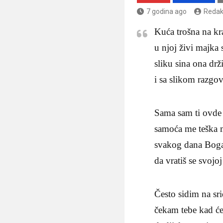
7 godina ago
Redak
Kuća trošna na kra
u njoj živi majka 
sliku sina ona drž
i sa slikom razgov
Sama sam ti ovde
samoća me teška 
svakog dana Bog
da vratiš se svojoj
Često sidim na sr
čekam tebe kad će