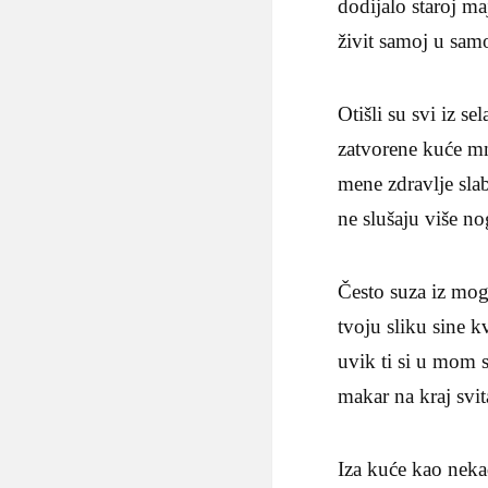
dodijalo staroj ma
živit samoj u sam
Otišli su svi iz sel
zatvorene kuće m
mene zdravlje slab
ne slušaju više no
Često suza iz mo
tvoju sliku sine k
uvik ti si u mom 
makar na kraj svit
Iza kuće kao nek