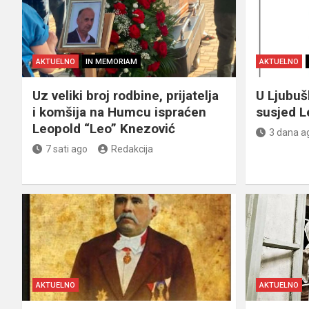
AKTUELNO
IN MEMORIAM
AKTUELNO
Uz veliki broj rodbine, prijatelja
U Ljubu
i komšija na Humcu ispraćen
susjed L
Leopold “Leo” Knezović
3 dana a
7 sati ago
Redakcija
AKTUELNO
AKTUELNO