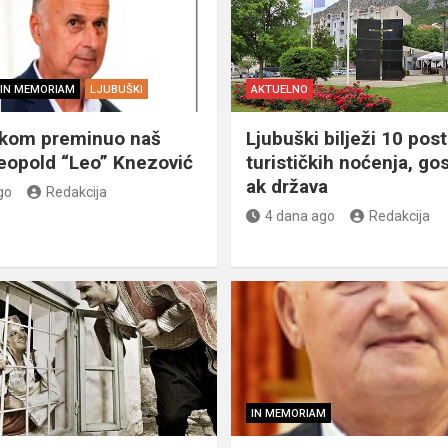
IN MEMORIAM
LJUBUŠKI
AKTUELNO
škom preminuo naš
Ljubuški bilježi 10 post
eopold “Leo” Knezović
turističkih noćenja, gos
ak država
go
Redakcija
4 dana ago
Redakcija
IN MEMORIAM