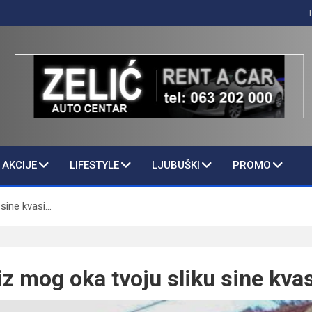
AKCIJE
LIFESTYLE
LJUBUŠKI
PROMO
 sine kvasi…
iz mog oka tvoju sliku sine kva