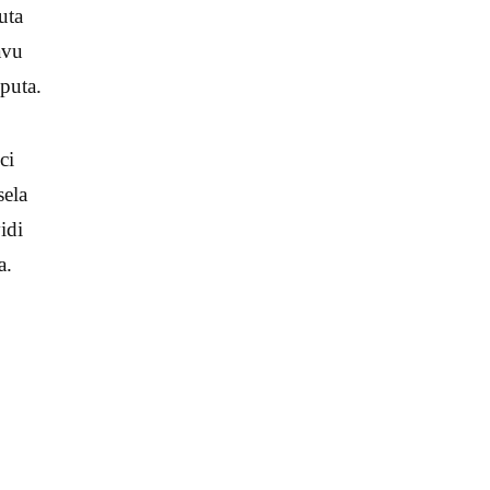
uta
avu
puta.
ci
sela
idi
a.