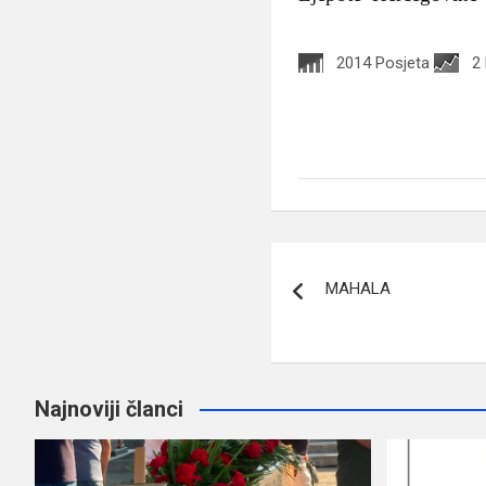
2014 Posjeta
2
Navigacija
MAHALA
članaka
Najnoviji članci