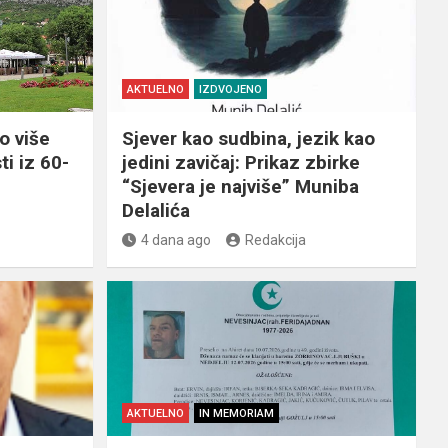
AKTUELNO
IZDVOJENO
o više
Sjever kao sudbina, jezik kao
ti iz 60-
jedini zavičaj: Prikaz zbirke
“Sjevera je najviše” Muniba
Delalića
4 dana ago
Redakcija
AKTUELNO
IN MEMORIAM