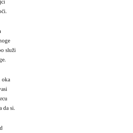
jci
oći.
a
noge
o služi
ge.
g oka
vasi
srcu
a da si.
ad