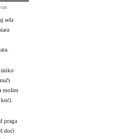
cija
j sela
stara
i
ara.
 sinko
muči
a molim
 kući.
id praga
š doći