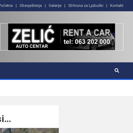
Početna
Obavještenja
Galerije
50 kruna za Ljubuški
Kontakt
si…